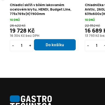
LD
Chladicí skříň v bílém lakovaném
Chladnička 
ocelovém krytu, HENDI, Budget Line,
Arktic, 260
775x769x(H)1900mm
639x600x(
10 DNŮ
10 DNŮ
26 422 Kč
22 352 Kč
19 728 Kč
16 689 
16 304 Kč bez DPH
13 793 Kč b
Z
á
Informace pro vás
p