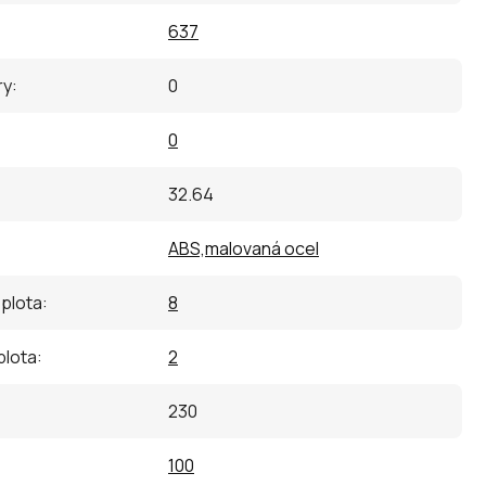
637
ry
:
0
0
32.64
ABS,malovaná ocel
eplota
:
8
plota
:
2
230
100