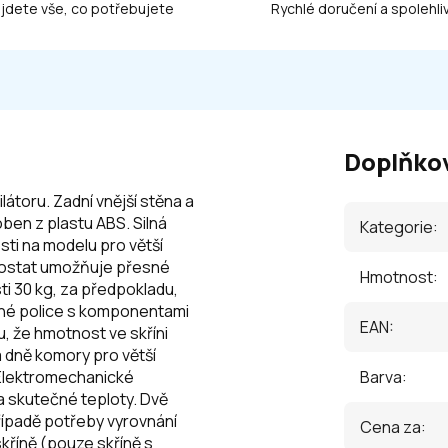
ajdete vše, co potřebujete
Rychlé doručení a spolehliv
Doplňko
látoru. Zadní vnější stěna a
ben z plastu ABS. Silná
Kategorie
:
ti na modelu pro větší
ermostat umožňuje přesné
Hmotnost
:
ti 30 kg, za předpokladu,
evné police s komponentami
EAN
:
, že hmotnost ve skříni
a dně komory pro větší
 Elektromechanické
Barva
:
a skutečné teploty. Dvě
ípadě potřeby vyrovnání
Cena za
:
skříně (pouze skříně s