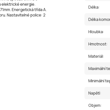
 elektrické energie.
Délka
:
71mm. Energetická třída A.
ru. Nastavitelné police: 2
Délka komo
Hloubka
:
Hmotnost
:
Materiál
:
Maximální t
Minimální te
Napětí
:
Objem
: