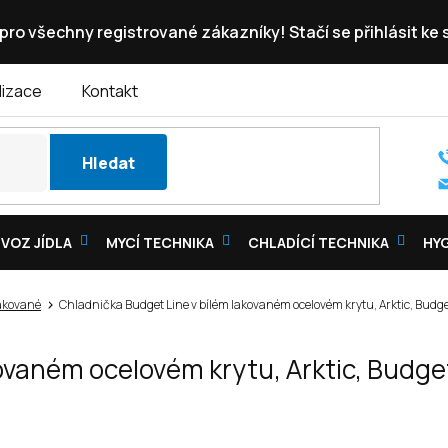
pro všechny registrované zákazníky! Stačí se přihlásit ke
lizace
Kontakt
Hledat
VOZ JÍDLA
MYCÍ TECHNIKA
CHLADÍCÍ TECHNIKA
HY
akované
Chladnička Budget Line v bílém lakovaném ocelovém krytu, Arktic, Bud
vaném ocelovém krytu, Arktic, Budget 