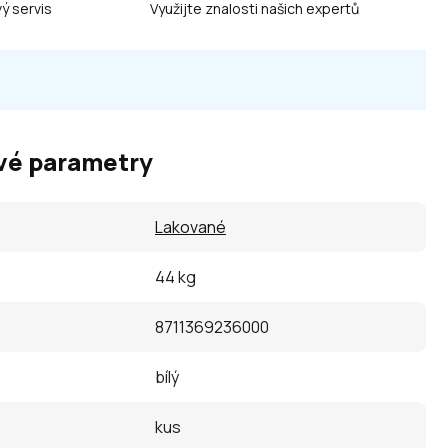
ý servis
Využijte znalosti našich expertů
vé parametry
Lakované
44 kg
8711369236000
bílý
kus