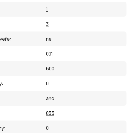
:
1
3
dveře
:
ne
0.11
600
y
:
0
ano
835
ry
:
0