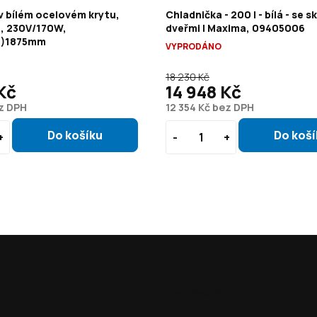
v bílém ocelovém krytu,
Chladnička - 200 l - bílá - se 
L, 230V/170W,
dveřmi | Maxima, 09405006
H)1875mm
VYPRODÁNO
18 230 Kč
Kč
14 948 Kč
ez DPH
12 354 Kč bez DPH
Jak nakoupit