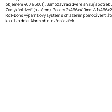
objemem 400 a 600 l). Samozavírací dveře snižují spotřebu
Zamykání dveří (s klíčem). Police: 2x496x410mm & 1x496x2
Roll-bond výparníkový systém s chlazením pomocí ventiláto
ks + 1 ks dole. Alarm při otevření dvířek.