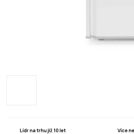
Lídr na trhu již 10 let
Více n