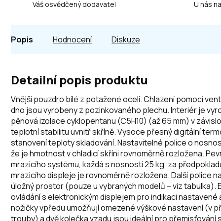
Váš osvědčený dodavatel
U nás n
Popis
Hodnocení
Diskuze
Detailní popis produktu
Vnější pouzdro bílé z potažené oceli. Chlazení pomocí venti
dno jsou vyrobeny z pozinkovaného plechu. Interiér je vyro
pěnová izolace cyklopentanu (C5H10) (až 65 mm) v závislos
teplotní stabilitu uvnitř skříně. Vysoce přesný digitální t
stanovení teploty skladování. Nastavitelné police o nosnos
že je hmotnost v chladicí skříni rovnoměrně rozložena. P
mrazicího systému, každá s nosností 25 kg, za předpokladu
mrazicího displeje je rovnoměrně rozložena. Další police n
úložný prostor (pouze u vybraných modelů – viz tabulka).
ovládání s elektronickým displejem pro indikaci nastavené 
nožičky vpředu umožňují omezené výškové nastavení (v př
trouby) a dvě kolečka vzadu jsou ideální pro přemisťování 