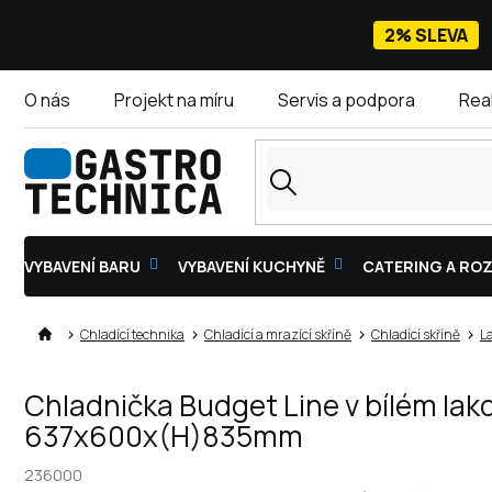
Přejít
na
2% SLEVA
obsah
O nás
Projekt na míru
Servis a podpora
Rea
VYBAVENÍ BARU
VYBAVENÍ KUCHYNĚ
CATERING A ROZ
Chladící technika
Chladící a mrazící skříně
Chladící skříně
L
Chladnička Budget Line v bílém lako
637x600x(H)835mm
236000