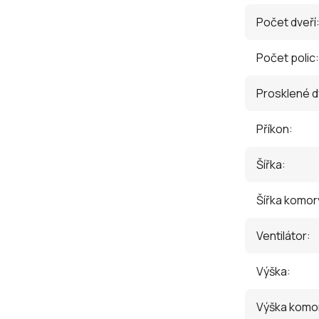
Počet dveří
Počet polic
:
Prosklené 
Příkon
:
Šířka
:
Šířka komor
Ventilátor
:
Výška
:
Výška komo