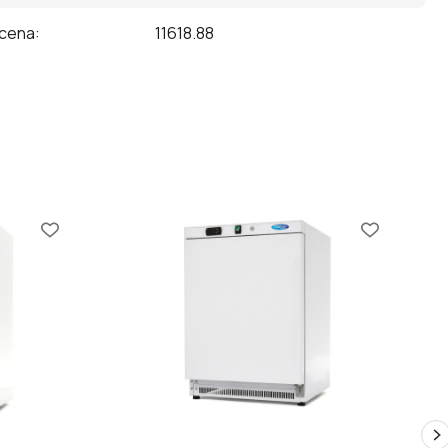
 cena
:
11618.88