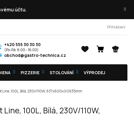
 svému účtu.
Přihlášení
+420 555 30 30 30
NÁKUPNÍ
obchod@gastro-technica.cz
KOŠÍK
GIENA
PIZZERIE
STOLOVÁNÍ
VÝPRODEJ
get Line, 100L, Bílá, 230V/110W, 637x600x(H)835mm
Line, 100L, Bílá, 230V/110W,