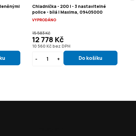
skleněnými
Chladnička - 200 l - 3 nastavitelné
Chl
police - bílá | Maxima, 09405000
pol
VYPRODÁNO
VY
15 583 Kč
23 
12 778 Kč
1
10 560 Kč bez DPH
15
Instagram