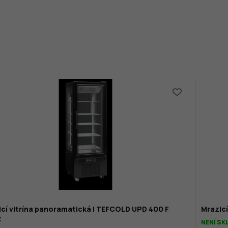
cí vitrína panoramatická | TEFCOLD UPD 400 F
Mrazicí
k
NENÍ S