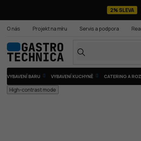
Přejít
na
2% SLEVA
obsah
O nás
Projekt na míru
Servis a podpora
Rea
VYBAVENÍ BARU
VYBAVENÍ KUCHYNĚ
CATERING A ROZ
High-contrast mode
MRAZICÍ VITRÍNY