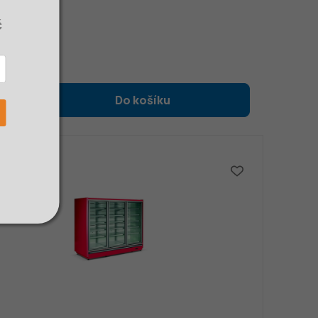
KLADEM
č
 Kč
289 Kč
0 Kč bez DPH