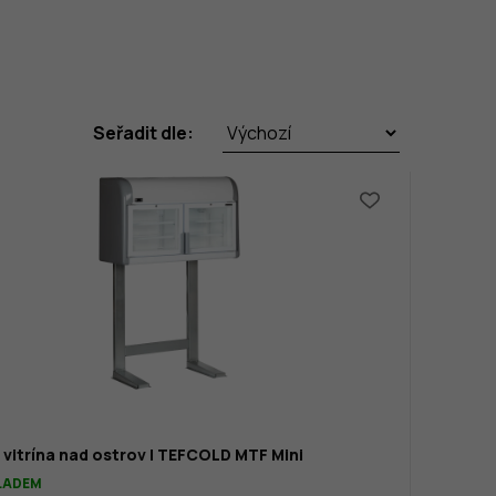
Seřadit dle:
 vitrína nad ostrov | TEFCOLD MTF Mini
KLADEM