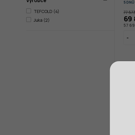
Výrobce
5 DNŮ
TEFCOLD (4)
77 57
69 
Juka (2)
57 69
Mrazi
FD