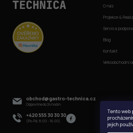
p
O nás
a
t
Projekce & Reali
í
Servis a podpora
Blog
Kontakt
Velkoobchodní o
Kontakt
obchod
@
gastro-technica.cz
Tento web p
+420 555 30 30 30
procházením
jejich použí