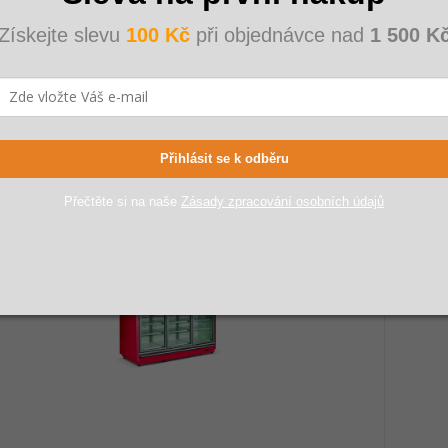
SKLADEM
NENÍ S
Získejte slevu
100 Kč
při objednávce nad
1 500 K
08 Kč
312 543
 017 Kč
281 
62 Kč bez DPH
232 47
Přihlásit se k odběru
Přečtěte si na naše
Zásady zpracování osobních údajů