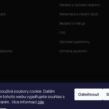
Náklady a způsoby dopravy
zace
Reklamace a vrácení zboží
Bezpečný nákup
FAQ
Obchodní podmínky
dběratel
Ochrana soukromí
oužívá soubory cookie. Dalším
Odmítnout
S
 tohoto webu vyjadřujete souhlas s
váním.. Více informací
zde
.