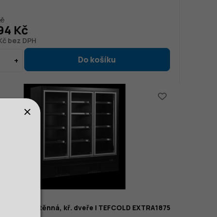
Kč
94 Kč
Kč bez DPH
 vitrína přístěnná, kř. dveře | TEFCOLD EXTRA1875