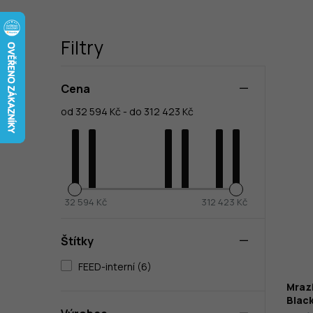
Filtry
Cena
od 32 594 Kč - do 312 423 Kč
32 594 Kč
312 423 Kč
Štítky
FEED-interní (6)
Mrazi
Blac