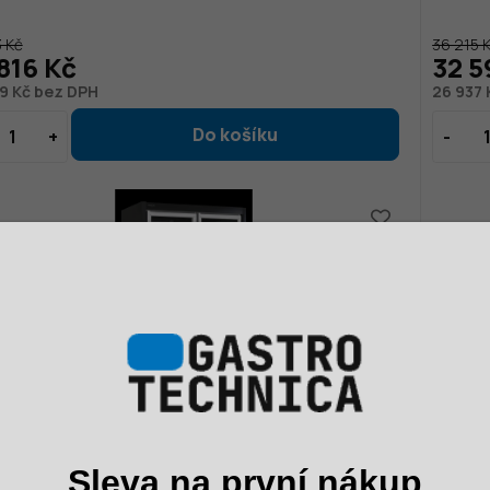
3 Kč
36 215 
816 Kč
32 5
9 Kč bez DPH
26 937 
cí vitrína přístěnná, kř. dveře | TEFCOLD EXTRA1250
Mrazicí
Sleva na první nákup
FD