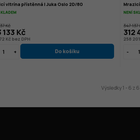
cí vitrína přístěnná | Juka Oslo 2D/80
Mrazicí
SKLADEM
NENÍ S
37 Kč
347 137
 133 Kč
312 
72 Kč bez DPH
258 201
Výsledky 1 - 6 z 6
Jak nakoupit