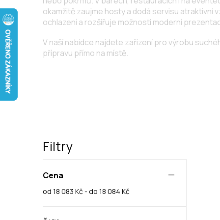
nebo pokrmů. V barech, restauracích i na eventech
okamžitě zaujme hosty a dodá servisu atraktivní 
ochlazení a rozšiřuje možnosti moderní prezenta
V naší nabídce najdete zařízení pro výrobu such
přípravu přímo na místě.
Filtry
Cena
od 18 083 Kč - do 18 084 Kč