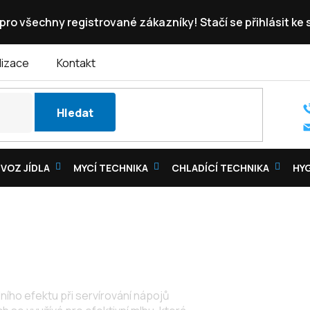
pro všechny registrované zákazníky! Stačí se přihlásit ke
lizace
Kontakt
Hledat
VOZ JÍDLA
MYCÍ TECHNIKA
CHLADÍCÍ TECHNIKA
HY
lního efektu při servírování nápojů