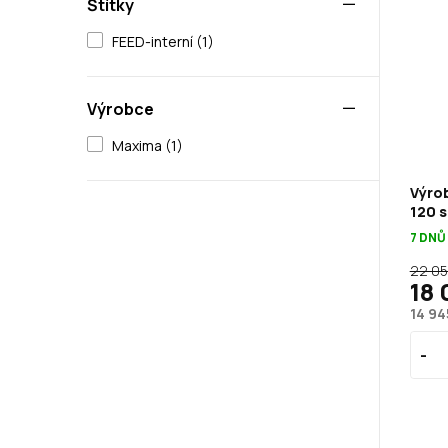
Štítky
FEED-interní (1)
Výrobce
Maxima (1)
Výrob
120 
7 DNŮ
22 05
18 
14 94