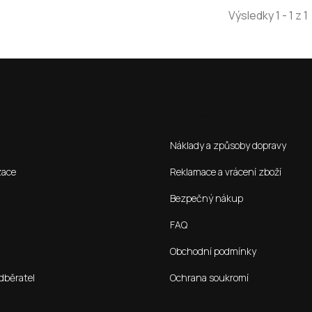
Výsledky 1 - 1 z 1
Jak nakoupit
Náklady a způsoby dopravy
zace
Reklamace a vrácení zboží
Bezpečný nákup
FAQ
Obchodní podmínky
dběratel
Ochrana soukromí