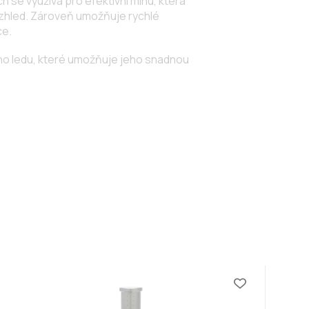
 se využívá pro efektivní mlhu, která
vzhled. Zároveň umožňuje rychlé
ce.
ého ledu, které umožňuje jeho snadnou