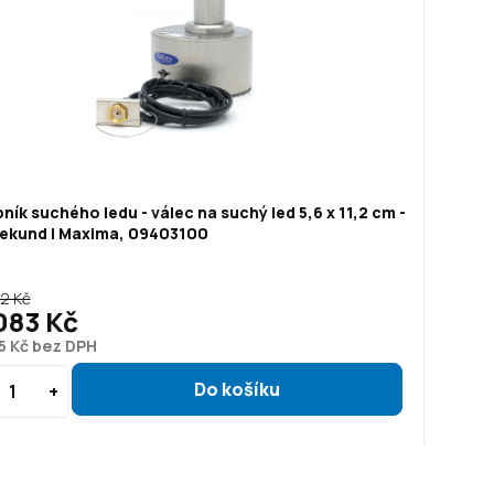
ník suchého ledu - válec na suchý led 5,6 x 11,2 cm -
sekund | Maxima, 09403100
2 Kč
083 Kč
5 Kč bez DPH