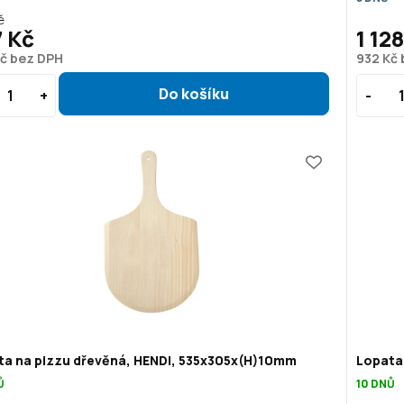
č
 Kč
1 12
Kč bez DPH
932 Kč
ta na pizzu dřevěná, HENDI, 535x305x(H)10mm
Lopata
Ů
10 DNŮ