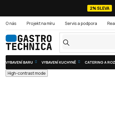
Přejít
na
2% SLEVA
obsah
O nás
Projekt na míru
Servis a podpora
Rea
VYBAVENÍ BARU
VYBAVENÍ KUCHYNĚ
CATERING A ROZ
High-contrast mode
DŘEVĚNÉ LOPATY