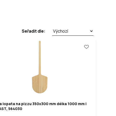
Seřadit dle:
a lopata na pizzu 350x300 mm délka 1000 mm |
ST, 564030