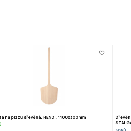
ta na pizzu dřevěná, HENDI, 1100x300mm
Dřevěn
STALGA
Ů
5 DNŮ