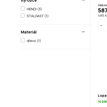
Výrobce
786 K
587
HENDI (3)
485 
STALGAST (1)
Materiál
dřevo (1)
Lopa
10 DN