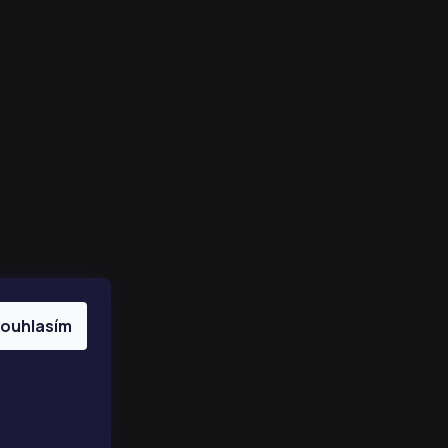
Sledovat na Instagramu
ouhlasím
ptet Premium