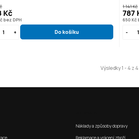
č
1 141 Kč
8 Kč
787 
Kč bez DPH
650 Kč
Výsledky 1 - 4 z 4
Jak nakoupit
Náklady a způsoby dopravy
zace
Reklamace a vrácení zboží