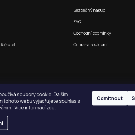
Bezpečný nákup
FAQ
Obchodní podmínky
dběratel
Ochrana soukromí
oužívá soubory cookie. Dalším
Odmítnout
S
 tohoto webu vyjadřujete souhlas s
váním.. Více informací
zde
.
ní
.
Vytvořil Sho