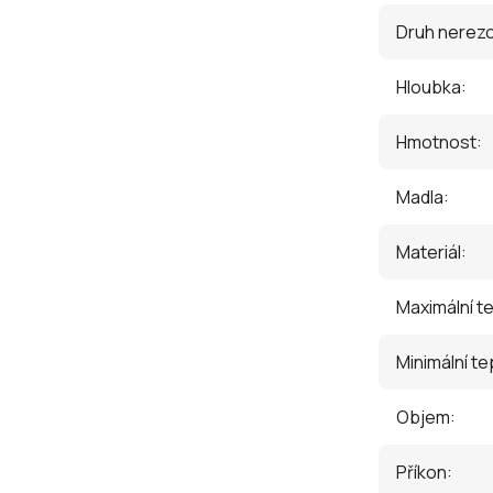
Druh nerezo
Hloubka
:
Hmotnost
:
Madla
:
Materiál
:
Maximální t
Minimální te
Objem
:
Příkon
: