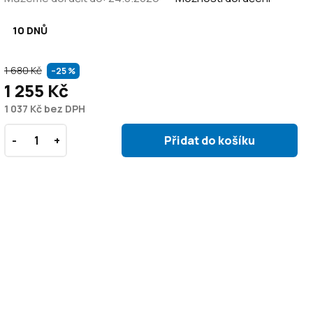
10 DNŮ
1 680 Kč
–25 %
1 255 Kč
1 037 Kč bez DPH
Přidat do košíku