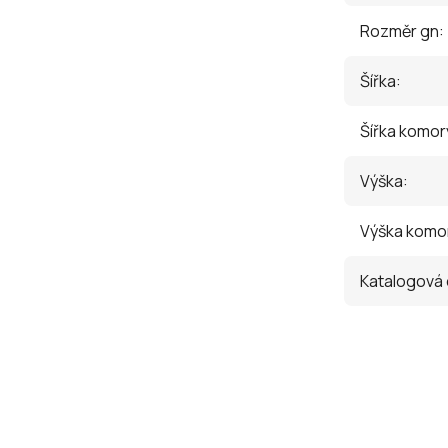
Rozměr gn
:
Šířka
:
Šířka komor
Výška
:
Výška komo
Katalogová