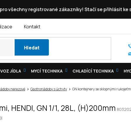
pro všechny registrované zákazníky! Stačí se přihlásit ke
lizace
Kontakt
Hledat
VOZ JÍDLA
MYCÍ TECHNIKA
CHLADÍCÍ TECHNIKA
HY
ádoby nerezové
Gastronádoby s úchyty
GN kontejnery se sklopnými rukojeťm
mi, HENDI, GN 1/1, 28L, (H)200mm
80320
I