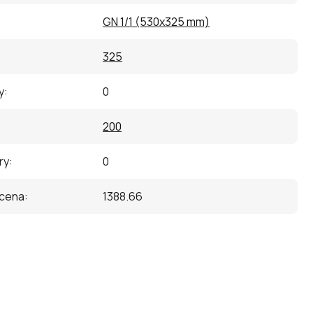
GN 1/1 (530x325 mm)
325
y
:
0
200
ry
:
0
 cena
:
1388.66