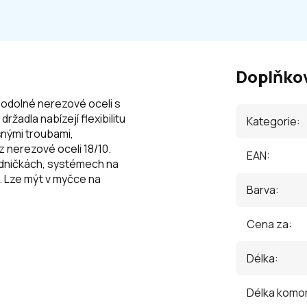
Doplňko
 odolné nerezové oceli s
ržadla nabízejí flexibilitu
Kategorie
:
šnými troubami,
 nerezové oceli 18/10.
EAN
:
adničkách, systémech na
C. Lze mýt v myčce na
Barva
:
Cena za
:
Délka
:
Délka komo