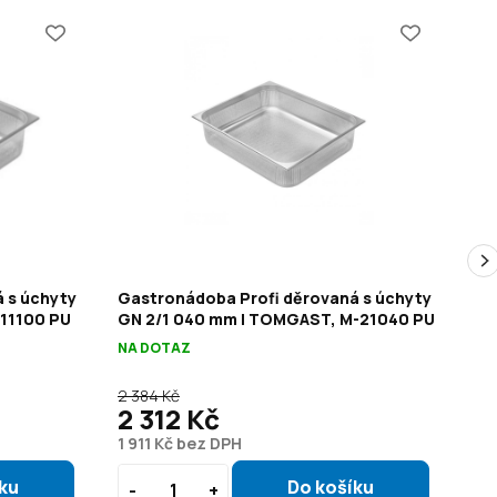
 s úchyty
Gastronádoba Profi děrovaná s úchyty
Ga
-11100 PU
GN 2/1 040 mm | TOMGAST, M-21040 PU
GN
NA DOTAZ
NA
2 384 Kč
1 8
2 312 Kč
1
1 911 Kč bez DPH
1 