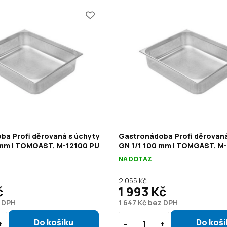
ba Profi děrovaná s úchyty
Gastronádoba Profi děrovaná
 mm | TOMGAST, M-12100 PU
GN 1/1 100 mm | TOMGAST, M
NA DOTAZ
2 055 Kč
č
1 993 Kč
z DPH
1 647 Kč bez DPH