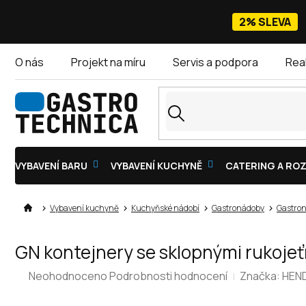
Přejít
na
2% SLEVA
obsah
O nás
Projekt na míru
Servis a podpora
Rea
VYBAVENÍ BARU
VYBAVENÍ KUCHYNĚ
CATERING A ROZ
Vybavení kuchyně
Kuchyňské nádobí
Gastronádoby
Gastron
GN kontejnery se sklopnými rukojeť
Průměrné
Neohodnoceno
Podrobnosti hodnocení
Značka:
HEND
hodnocení
produktu