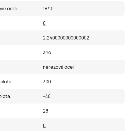
vé oceli
:
18/10
0
2.2400000000000002
ano
nerezová ocel
eplota
:
300
plota
:
-40
28
0