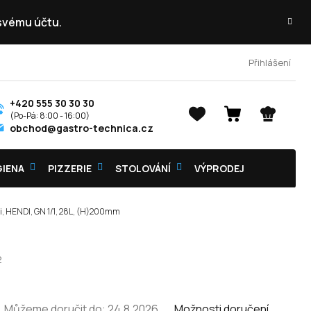
 svému účtu.
Přihlášení
+420 555 30 30 30
NÁKUPNÍ
obchod@gastro-technica.cz
KOŠÍK
GIENA
PIZZERIE
STOLOVÁNÍ
VÝPRODEJ
i, HENDI, GN 1/1, 28L, (H)200mm
2
Můžeme doručit do:
24.8.2026
Možnosti doručení