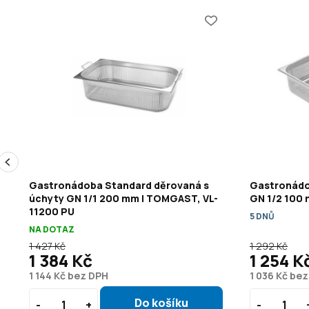
y
Gastronádoba Standard děrovaná s
Gastronádo
U
úchyty GN 1/1 200 mm | TOMGAST, VL-
GN 1/2 100
11200 PU
5 DNŮ
NA DOTAZ
1 427 Kč
1 292 Kč
1 384 Kč
1 254 K
1 144 Kč bez DPH
1 036 Kč be