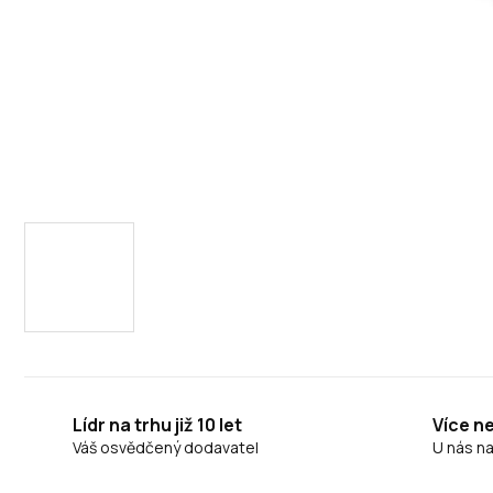
Lídr na trhu již 10 let
Více n
Váš osvědčený dodavatel
U nás n