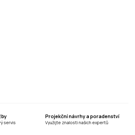
žby
Projekční návrhy a poradenství
ý servis
Využijte znalosti našich expertů