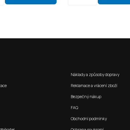
Jak nakoupit
Náklady a způsoby dopravy
zace
Reklamace a vrácení zboží
Bezpečný nákup
FAQ
Obchodní podmínky
dběratel
Ochrana soukromí