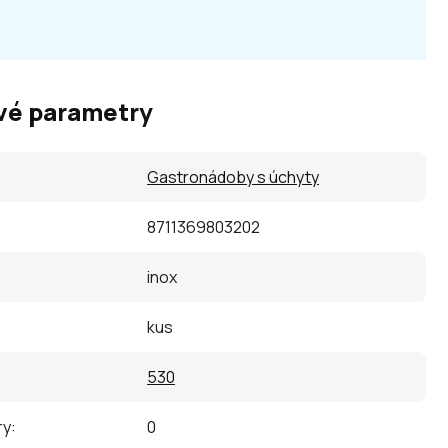
vé parametry
Gastronádoby s úchyty
8711369803202
inox
kus
530
ry
:
0