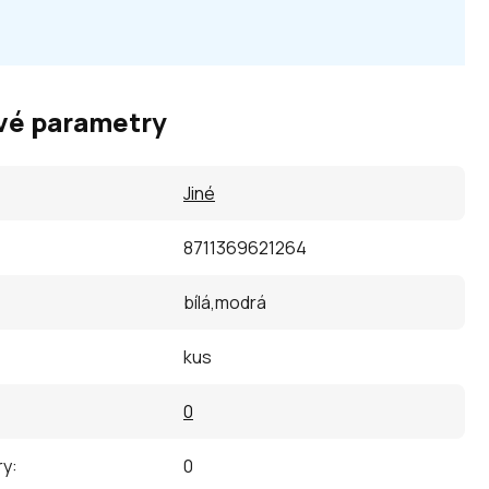
vé parametry
Jiné
8711369621264
bílá,modrá
kus
0
ry
:
0