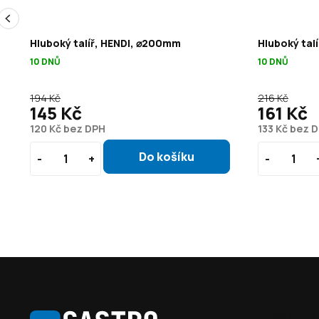
Hluboký talíř, HENDI, ⌀200mm
Hluboký tal
10 DNŮ
10 DNŮ
194 Kč
216 Kč
145 Kč
161 Kč
120 Kč bez DPH
133 Kč bez 
Z
á
Informace pro vás