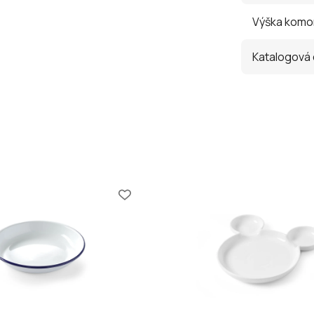
Výška komo
Katalogová