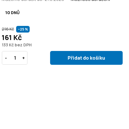
10 DNŮ
216 Kč
–25 %
161 Kč
133 Kč bez DPH
Přidat do košíku