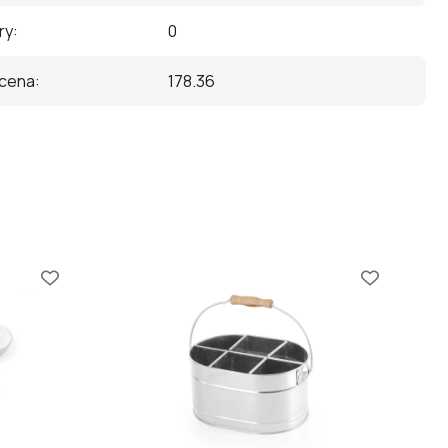
ry
:
0
 cena
:
178.36