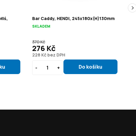
Miś,
Bar Caddy, HENDI, 245x180x(H)130mm
Mis
⌀1
SKLADEM
VY
370 Kč
570
276 Kč
2
228 Kč bez DPH
23