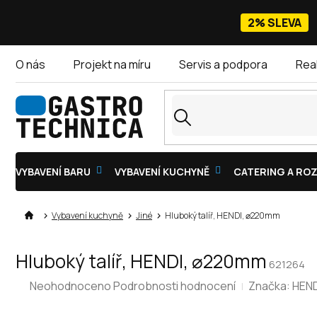
Přejít
na
2% SLEVA
obsah
O nás
Projekt na míru
Servis a podpora
Rea
VYBAVENÍ BARU
VYBAVENÍ KUCHYNĚ
CATERING A ROZ
Vybavení kuchyně
Jiné
Hluboký talíř, HENDI, ⌀220mm
Hluboký talíř, HENDI, ⌀220mm
621264
Průměrné
Neohodnoceno
Podrobnosti hodnocení
Značka:
HEND
hodnocení
produktu