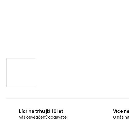
Lídr na trhu již 10 let
Více n
Váš osvědčený dodavatel
U nás n