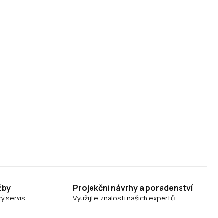
žby
Projekční návrhy a poradenství
ý servis
Využijte znalosti našich expertů