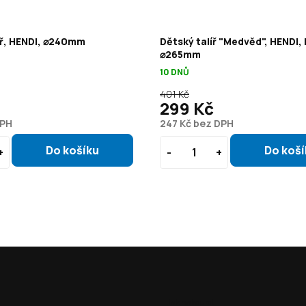
íř, HENDI, ⌀240mm
Dětský talíř "Medvěd", HENDI, 
⌀265mm
10 DNŮ
401 Kč
299 Kč
DPH
247 Kč bez DPH
Jak nakoupit