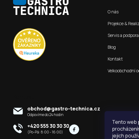
p
O nás
a
t
Projekce & Reali
í
Servis a podpora
Blog
Kontakt
Velkoobchodní o
Kontakt
obchod
@
gastro-technica.cz
Tento web p
+420 555 30 30 30
procházením
jejich použí