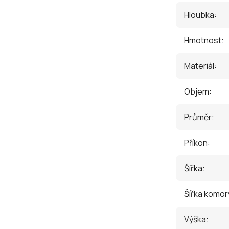
Hloubka
:
Hmotnost
:
Materiál
:
Objem
:
Průměr
:
Příkon
:
Šířka
:
Šířka komor
Výška
: