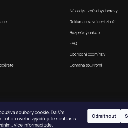
Náklady a způsoby dopravy
zace
Reklamace a vrácení zboží
Bezpečný nákup
FAQ
Obchodní podmínky
dběratel
Ochrana soukromí
oužívá soubory cookie. Dalším
Odmítnout
S
 tohoto webu vyjadřujete souhlas s
váním.. Více informací
zde
.