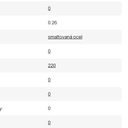
0
0.26
smaltovaná ocel
0
220
0
0
y
:
0
0