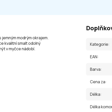
Doplňko
eli s jemným modrým okrajem.
 kvalitní smalt odolný
Kategorie
:
 mýt v myčce nádobí.
EAN
:
Barva
:
Cena za
:
Délka
:
Délka komo