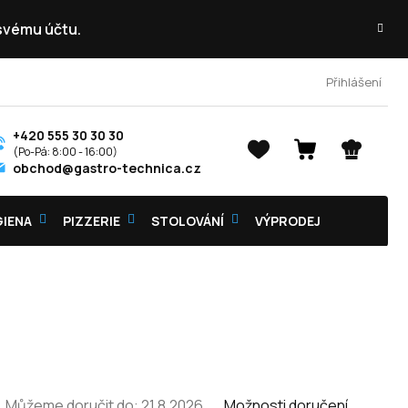
 svému účtu.
Přihlášení
+420 555 30 30 30
NÁKUPNÍ
obchod@gastro-technica.cz
KOŠÍK
GIENA
PIZZERIE
STOLOVÁNÍ
VÝPRODEJ
Můžeme doručit do:
21.8.2026
Možnosti doručení