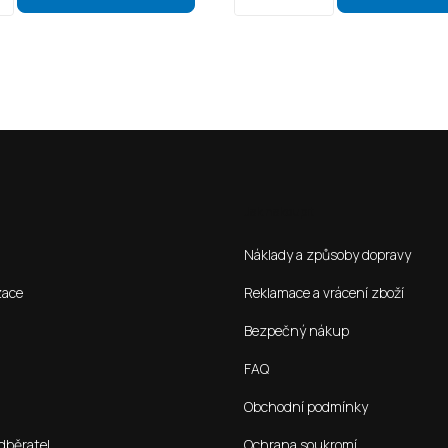
Jak nakoupit
Náklady a způsoby dopravy
zace
Reklamace a vrácení zboží
Bezpečný nákup
FAQ
Obchodní podmínky
dběratel
Ochrana soukromí