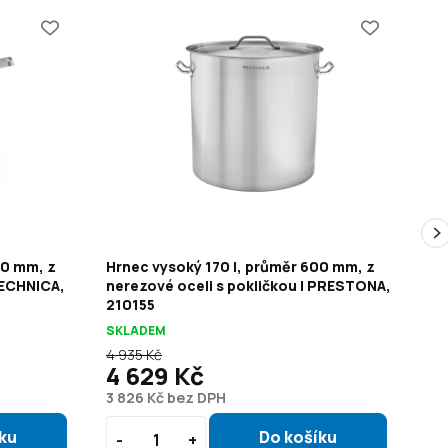
50 mm, z
Hrnec vysoký 170 l, průměr 600 mm, z
Hr
TECHNICA,
nerezové oceli s pokličkou | PRESTONA,
ví
210155
Pl
SKLADEM
SK
4 935 Kč
4 629 Kč
2
3 826 Kč bez DPH
2 