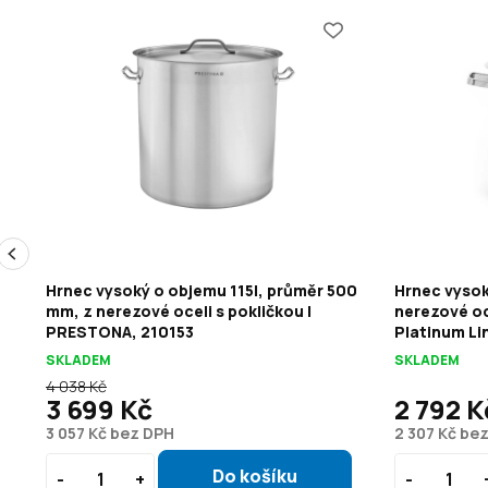
Hrnec vysoký o objemu 115l, průměr 500
Hrnec vysok
,
mm, z nerezové oceli s pokličkou |
nerezové oc
PRESTONA, 210153
Platinum Li
SKLADEM
SKLADEM
4 038 Kč
3 699 Kč
2 792 K
3 057 Kč bez DPH
2 307 Kč be