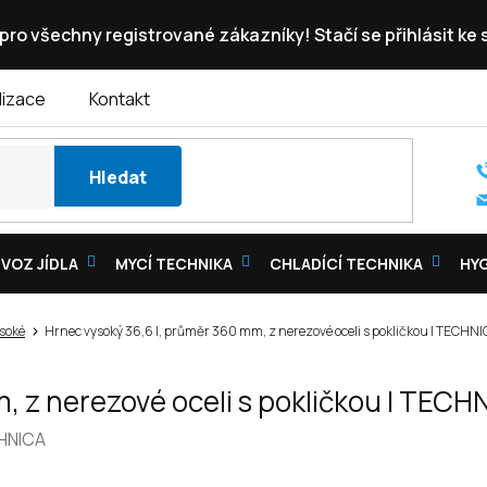
pro všechny registrované zákazníky! Stačí se přihlásit ke
lizace
Kontakt
Hledat
VOZ JÍDLA
MYCÍ TECHNIKA
CHLADÍCÍ TECHNIKA
HY
soké
Hrnec vysoký 36,6 l, průměr 360 mm, z nerezové oceli s pokličkou | TECHNIC
 z nerezové oceli s pokličkou | TECHN
HNICA