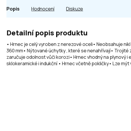
Popis
Hodnocení
Diskuze
Detailní popis produktu
• Hrnec je celý vyroben z nerezové oceli• Neobsahuje nikl
360 mm• Nýtované úchytky , které se nenahřívají• Trojité
zaručuje odolnost vůči korozi• Hrnec vhodný na plynový i e
sklokeramické i indukční • Hrnec včetně pokličky• Lze mýt