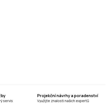
žby
Projekční návrhy a poradenství
ý servis
Využijte znalosti našich expertů