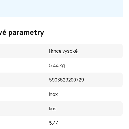
vé parametry
Hrnce vysoké
5.44 kg
5903629200729
inox
kus
5.44