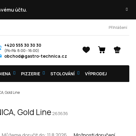
 svému účtu.
Přihlášení
+420 555 30 30 30
NÁKUPNÍ
obchod@gastro-technica.cz
KOŠÍK
GIENA
PIZZERIE
STOLOVÁNÍ
VÝPRODEJ
A, Gold Line
ICA, Gold Line
263636
Můžeme doručit do:
11.8.2026
Možnosti doručení