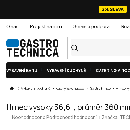
Přejít
na
2% SLEVA
obsah
O nás
Projekt na míru
Servis a podpora
Rea
VYBAVENÍ BARU
VYBAVENÍ KUCHYNĚ
CATERING A ROZ
Vybavení kuchyně
Kuchyňské nádobí
Gastro hrnce
Hrnce vy
Hrnec vysoký 36,6 l, průměr 360 mm,
Průměrné
Neohodnoceno
Podrobnosti hodnocení
Značka:
TEC
hodnocení
produktu