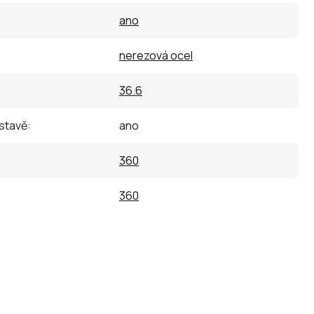
ano
nerezová ocel
36.6
estavě
:
ano
360
360