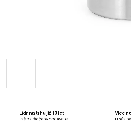
Lídr na trhu již 10 let
Více n
Váš osvědčený dodavatel
U nás n