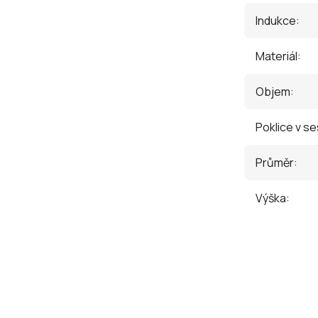
Indukce
:
Materiál
:
Objem
:
Poklice v s
Průměr
:
Výška
: