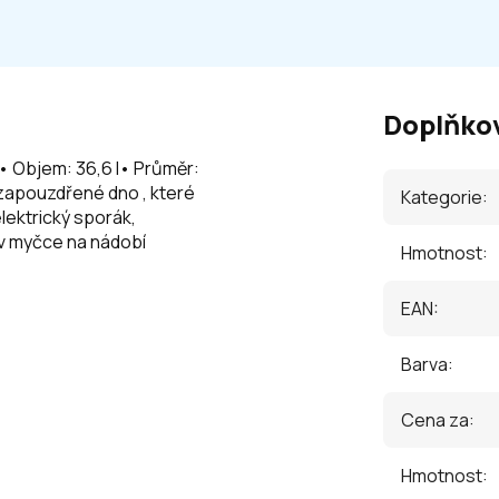
Doplňko
• Objem: 36,6 l• Průměr:
 zapouzdřené dno , které
Kategorie
:
lektrický sporák,
 v myčce na nádobí
Hmotnost
:
EAN
:
Barva
:
Cena za
:
Hmotnost
: