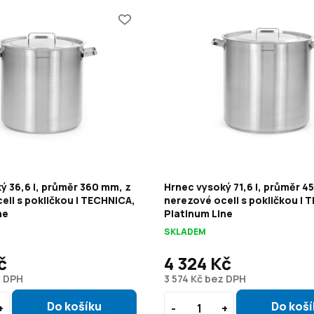
ý 36,6 l, průměr 360 mm, z
Hrnec vysoký 71,6 l, průměr 4
eli s pokličkou | TECHNICA,
nerezové oceli s pokličkou | 
ne
Platinum Line
SKLADEM
č
4 324 Kč
z DPH
3 574 Kč bez DPH