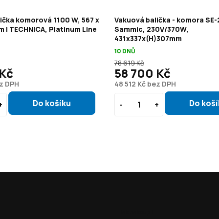
ička komorová 1100 W, 567 x
Vakuová balička - komora SE-
m | TECHNICA, Platinum Line
Sammic, 230V/370W,
431x337x(H)307mm
10 DNŮ
78 619 Kč
 Kč
58 700 Kč
ez DPH
48 512 Kč bez DPH
Jak nakoupit