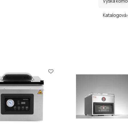
Výška komo
Katalogová