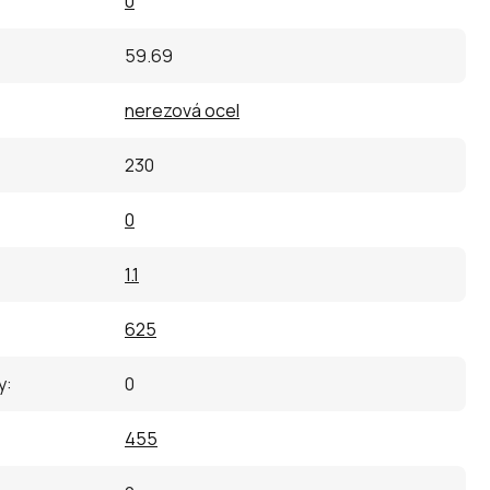
0
59.69
nerezová ocel
230
0
1.1
625
y
:
0
455