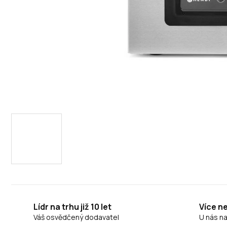
Lídr na trhu již 10 let
Více n
Váš osvědčený dodavatel
U nás n