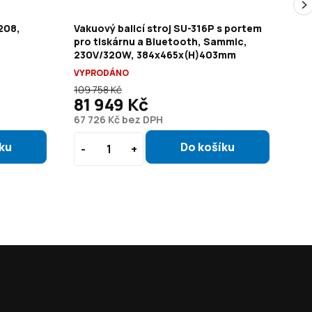
208,
Vakuový balicí stroj SU-316P s portem
Va
pro tiskárnu a Bluetooth, Sammic,
32
230V/320W, 384x465x(H)403mm
21 
VYPRODÁNO
109 758 Kč
89 
81 949 Kč
7
67 726 Kč bez DPH
59
Instagram