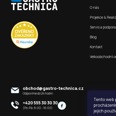
p
O nás
a
t
Projekce & Reali
í
Servis a podpora
Blog
Kontakt
Velkoobchodní o
Kontakt
obchod
@
gastro-technica.cz
Tento web p
+420 555 30 30 30
procházením
jejich použí