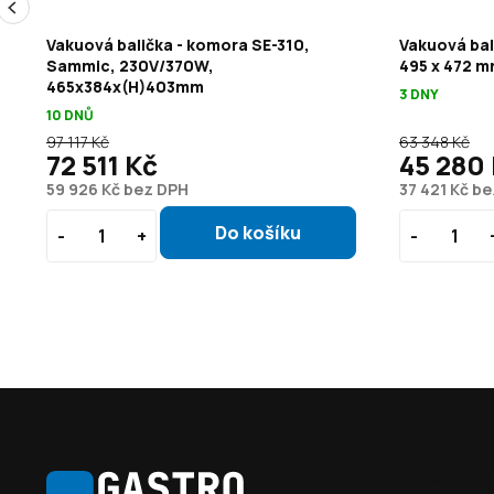
Vakuová balička - komora SE-310,
Vakuová bal
Sammic, 230V/370W,
495 x 472 m
465x384x(H)403mm
3 DNY
10 DNŮ
97 117 Kč
63 348 Kč
72 511 Kč
45 280
59 926 Kč bez DPH
37 421 Kč b
Z
á
Informace pro vás