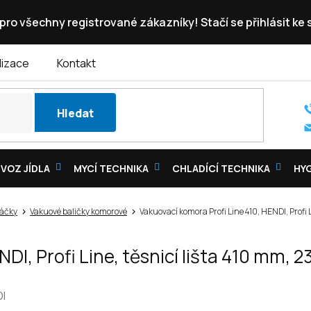
pro všechny registrované zákazníky! Stačí se přihlásit ke
lizace
Kontakt
Hledat
VOZ JÍDLA
MYCÍ TECHNIKA
CHLADÍCÍ TECHNIKA
HY
sáčky
Vakuové baličky komorové
Vakuovací komora Profi Line 410, HENDI, Prof
ENDI, Profi Line, těsnicí lišta 410 m
I