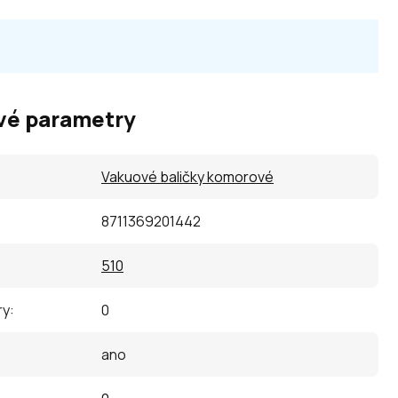
vé parametry
Vakuové baličky komorové
8711369201442
510
ry
:
0
ano