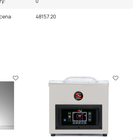
ry
:
0
 cena
:
48157.20