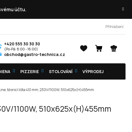
 svému účtu.
Přihlášení
+420 555 30 30 30
NÁKUPNÍ
obchod@gastro-technica.cz
KOŠÍK
GIENA
PIZZERIE
STOLOVÁNÍ
VÝPRODEJ
i Line, těsnicí lišta 410 mm, 230V/1100W, 510x625x(H)455mm
m, 230V/1100W, 510x625x(H)455mm