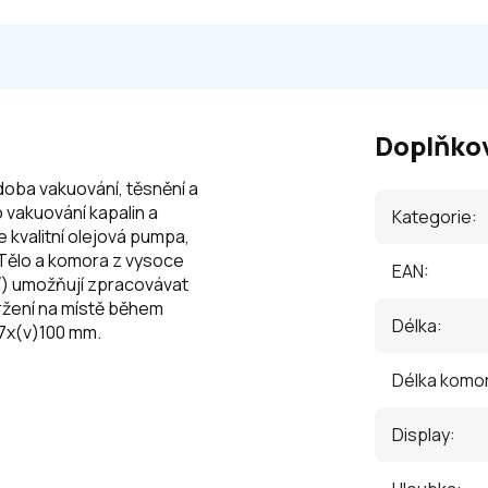
Doplňko
 doba vakuování, těsnění a
 vakuování kapalin a
Kategorie
:
e kvalitní olejová pumpa,
. Tělo a komora z vysoce
EAN
:
ní) umožňují zpracovávat
držení na místě během
Délka
:
57x(v)100 mm.
Délka komo
Display
: