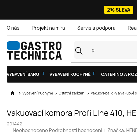
Přejít
na
2% SLEVA
obsah
O nás
Projekt na míru
Servis a podpora
Rea
VYBAVENÍ BARU
VYBAVENÍ KUCHYNĚ
CATERING A ROZ
Vybavení kuchyně
Ostatní zařízení
Vakuové baličky a vakuové 
Vakuovací komora Profi Line 410, H
201442
Průměrné
Neohodnoceno
Podrobnosti hodnocení
Značka:
HEND
hodnocení