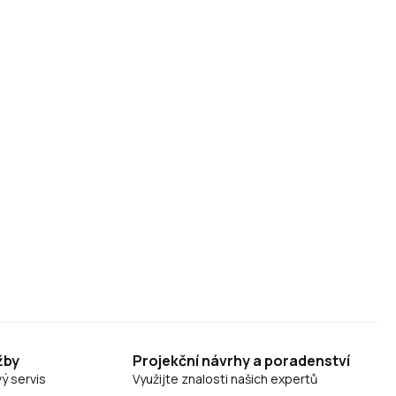
žby
Projekční návrhy a poradenství
ý servis
Využijte znalosti našich expertů