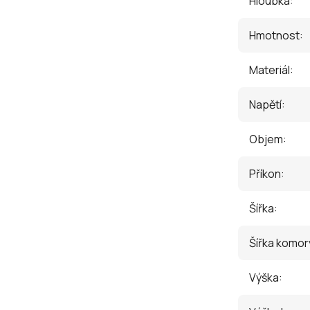
Hloubka
:
Hmotnost
:
Materiál
:
Napětí
:
Objem
:
Příkon
:
Šířka
:
Šířka komor
Výška
: