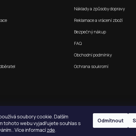
Náklady a způsoby dopravy
zace
Reklamace a vrácení zboží
Bezpečný nákup
FAQ
Obchodní podmínky
dběratel
Ochrana soukromí
oužívá soubory cookie. Dalším
Odmítnout
S
 tohoto webu vyjadřujete souhlas s
váním.. Více informací
zde
.