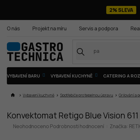
Přejít
na
2% SLEVA
obsah
O nás
Projekt na míru
Servis a podpora
Rea
VYBAVENÍ BARU
VYBAVENÍ KUCHYNĚ
CATERING A ROZ
Vybavení kuchyně
Spotřebiče pro tepelnou úpravu
Grilování a 
Konvektomat Retigo Blue Vision 611 i,
Průměrné
Neohodnoceno
Podrobnosti hodnocení
Značka:
RET
hodnocení
produktu