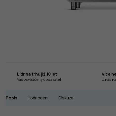
Lídr na trhu již 10 let
Více n
Váš osvědčený dodavatel
U nás n
Popis
Hodnocení
Diskuze