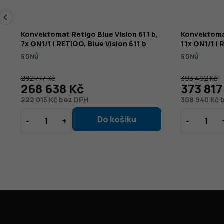
11
Konvektomat Retigo Blue Vision 611 b,
Konvektomat
7x GN1/1 | RETIGO, Blue Vision 611 b
11x GN1/1 | 
5 DNŮ
5 DNŮ
282 777 Kč
393 492 Kč
268 638 Kč
373 817
222 015 Kč bez DPH
308 940 Kč 
Z