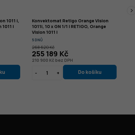
n 1011 i,
Konvektomat Retigo Orange Vision
Ko
 1011 i
1011i, 10 x GN 1/1 | RETIGO, Orange
101
Vision 1011 i
101
5 DNŮ
5 D
268 620 Kč
32
255 189 Kč
3
210 900 Kč bez DPH
25