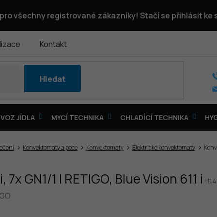
pro všechny registrované zákazníky! Stačí se přihlásit ke
lizace
Kontakt
Hledat
VOZ JÍDLA
MYCÍ TECHNIKA
CHLADÍCÍ TECHNIKA
HY
pečení
Konvektomaty a pece
Konvektomaty
Elektrické konvektomaty
Konve
 7x GN1/1 | RETIGO, Blue Vision 611 i
H14
IGO