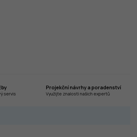
žby
Projekční návrhy a poradenství
ý servis
Využijte znalosti našich expertů