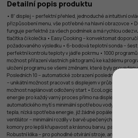
Detailní popis produktu
• 8“ displej – perfektní přehled, jednoduché a intuitivní ovl
přizpůsobení menu, vše potřebné na hlavní obrazovce • D
funguje perfektně za všech podmínek a má rychlou odezvu
tlačítka či kolečka • Easy Cooking – konvektomat doporučí
požadovaného výsledku • 6-bodová teplotní sonda – šest
perfektní kontrolu teploty v jádře pokrmu • 1000 programů
možnost přiřazení vlastních piktogramů ke každému progr
uložení programu se všemi změnami, které byly provedeny
Posledních 10 – automatické zobrazení posledních 10 varn
– unikátní možnost pracovat s displejem v průběhu vaření 
možnost naplánovat odložený start • EcoLogic – údaje o s
energie pro každý varný proces přímo na displeji • Active
automatického mytí s minimální spotřebou vody • Dvojité dv
tepla, nízká spotřeba energie, již žádné popálení o vnější
ventilátor – minimální rozdíly v barvě upečených jídel • Kla
komory pro lepší křupavost a krásnou barvu, patentovaný
Robustní klika – pro pohodlné otvírání stroje, antibakteriáln