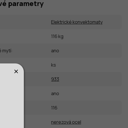
vé parametry
Elektrické konvektomaty
116 kg
 mytí
:
ano
ks
933
anel
:
ano
116
nerezová ocel