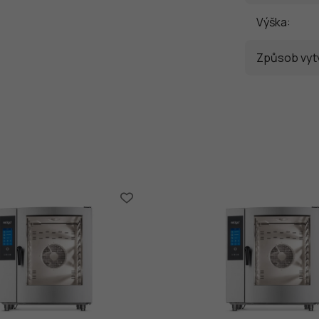
Výška
:
Způsob vytv