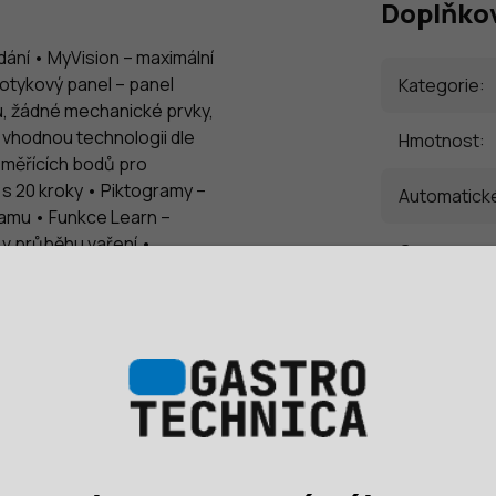
Doplňko
ádání • MyVision – maximální
otykový panel – panel
Kategorie
:
, žádné mechanické prvky,
 vhodnou technologii dle
Hmotnost
:
 měřících bodů pro
 s 20 kroky • Piktogramy –
Automatické
amu • Funkce Learn –
 v průběhu vaření •
Cena za
:
ých procesů • Multitasking
• Automatický start –
Délka
:
potřebě elektrické
 Cleaning – systém
Dotykový p
eřní sklo – minimální únik
 sklo • Obousměrný
Hmotnost
:
pka – rychlé odvlhčení varné
 odvlhčovací systém •
Materiál
:
í materiál • AISI 304