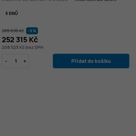
5 DNŮ
265 595 Kč
–5 %
252 315 Kč
208 525 Kč bez DPH
Přidat do košíku