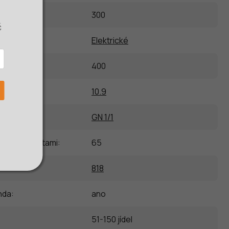
eplota
:
300
č
Elektrické
400
10.9
GN 1/1
vodícími lištami
:
65
818
nda
:
ano
51-150 jídel