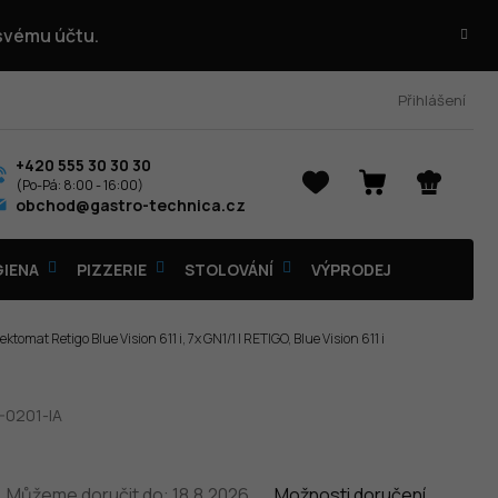
 svému účtu.
Přihlášení
+420 555 30 30 30
NÁKUPNÍ
obchod@gastro-technica.cz
KOŠÍK
GIENA
PIZZERIE
STOLOVÁNÍ
VÝPRODEJ
ktomat Retigo Blue Vision 611 i, 7x GN1/1 | RETIGO, Blue Vision 611 i
-0201-IA
Můžeme doručit do:
18.8.2026
Možnosti doručení