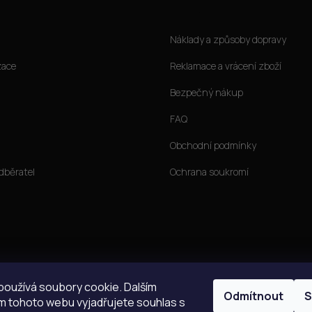
Jak nakoupit
Náklady a způsoby dopravy
zace
Reklamace a vrácení zboží
Bezpečný nákup
FAQ
Obchodní podmínky
dběratel
Ochrana soukromí
oužívá soubory cookie. Dalším
Odmítnout
S
 tohoto webu vyjadřujete souhlas s