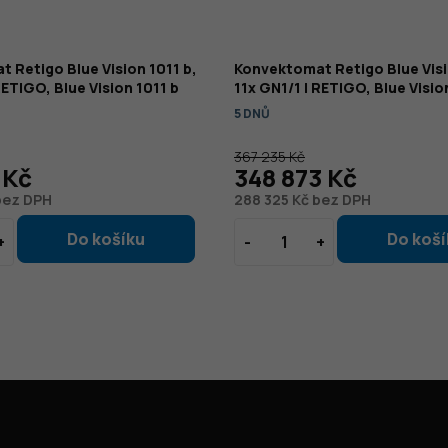
 Retigo Blue Vision 1011 b,
Konvektomat Retigo Blue Visio
RETIGO, Blue Vision 1011 b
11x GN1/1 | RETIGO, Blue Vision
5 DNŮ
367 235 Kč
 Kč
348 873 Kč
bez DPH
288 325 Kč bez DPH