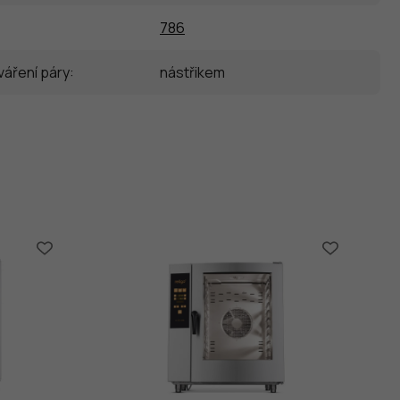
786
áření páry
:
nástřikem