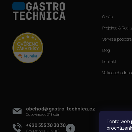
á
Informace pro vás
p
O nás
a
t
Projekce & Reali
í
Servis a podpora
Blog
Kontakt
Velkoobchodní o
Kontakt
obchod
@
gastro-technica.cz
Tento web p
+420 555 30 30 30
procházením