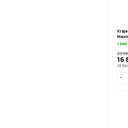
Kráje
Maxi
7 DNŮ
20 58
16 
13 94