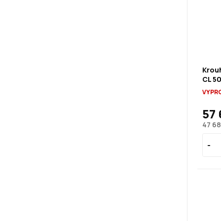
Krou
CL 50
VYPR
57 
47 68