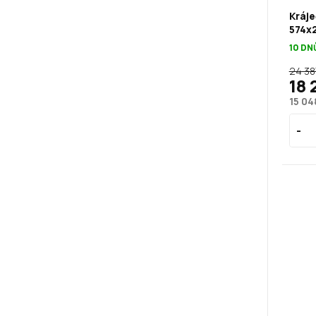
Kráje
574x
10 DN
24 38
18 
15 04