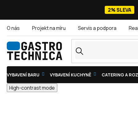
Přejít
na
2% SLEVA
obsah
O nás
Projekt na míru
Servis a podpora
Rea
VYBAVENÍ BARU
VYBAVENÍ KUCHYNĚ
CATERING A ROZ
High-contrast mode
KROUHAČE