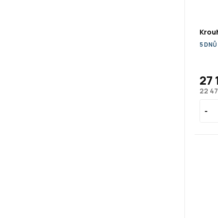
Krouh
5 DNŮ
27 
22 47