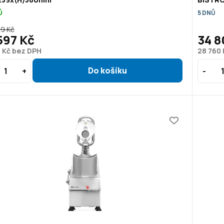
Ů
5 DNŮ
9 Kč
597 Kč
34 8
7 Kč bez DPH
28 760