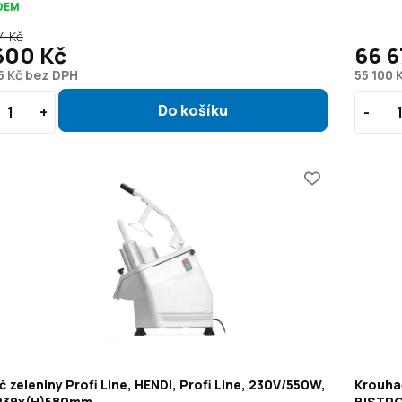
DEM
4 Kč
600 Kč
66 6
5 Kč bez DPH
55 100 
č zeleniny Profi Line, HENDI, Profi Line, 230V/550W,
Krouhač
239x(H)580mm
BISTR