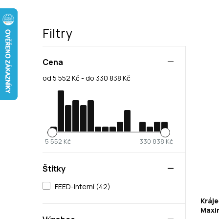
Filtry
Cena
od 5 552 Kč - do 330 838 Kč
5 552 Kč
330 838 Kč
Štítky
FEED-interní (42)
Kráje
Maxi