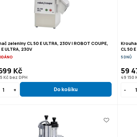
hač zeleniny CL 50 E ULTRA, 230V | ROBOT COUPE,
Krouha
 E ULTRA, 230V
CL 50 
ODÁNO
5 DNŮ
699 Kč
59 4
5 Kč bez DPH
49 150 