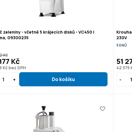
č zeleniny - včetně 5 krájecích disků - VC450 |
Krouhač
ma, 09300235
230V
5 DNŮ
2 Kč
877 Kč
51 2
8 Kč bez DPH
42 375 