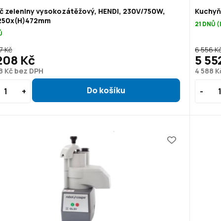
č zeleniny vysokozátěžový, HENDI, 230V/750W,
Kuchyň
250x(H)472mm
21 DNŮ 
Ů
7 Kč
6 556 K
208 Kč
5 55
8 Kč bez DPH
4 588 K