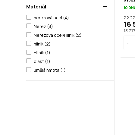
Materiál
10 DN
22 22
nerezová ocel (4)
16 
Nerez (3)
13 71
Nerezová ocel/Hliník (2)
hlinik (2)
Hliník (1)
plast (1)
umělá hmota (1)