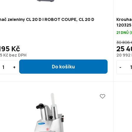
ač zeleniny CL 20 D | ROBOT COUPE, CL 20 D
Krouha
120325
21 DNŮ 
30 806 
195 Kč
25 4
5 Kč bez DPH
20 992