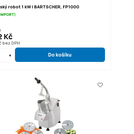
ský robot 1 kW | BARTSCHER, FP1000
(IMPORT)
č
2 Kč
č bez DPH