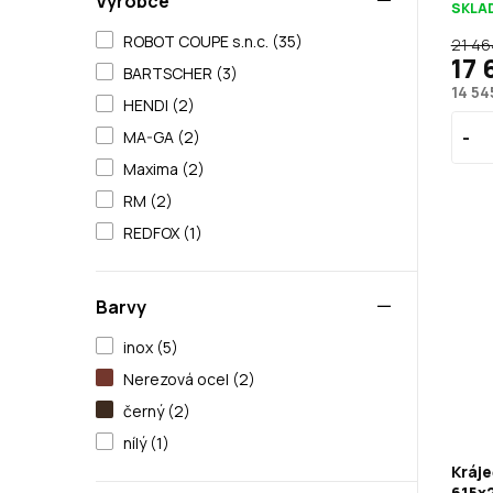
Výrobce
SKLA
ROBOT COUPE s.n.c. (35)
21 46
17 
BARTSCHER (3)
14 54
HENDI (2)
MA-GA (2)
Maxima (2)
RM (2)
REDFOX (1)
Barvy
inox (5)
Nerezová ocel (2)
černý (2)
nílý (1)
Kráje
615x