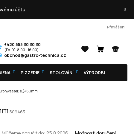
 svému účtu.
Přihlášení
+420 555 30 30 30
NÁKUPNÍ
obchod@gastro-technica.cz
KOŠÍK
GIENA
PIZZERIE
STOLOVÁNÍ
VÝPRODEJ
rt Bronwasser, (L)460mm
0mm
509463
Můžeme doručit do:
25.8.2026
Možnosti doručení