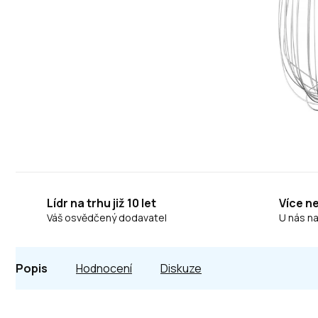
Lídr na trhu již 10 let
Více n
Váš osvědčený dodavatel
U nás n
Popis
Hodnocení
Diskuze