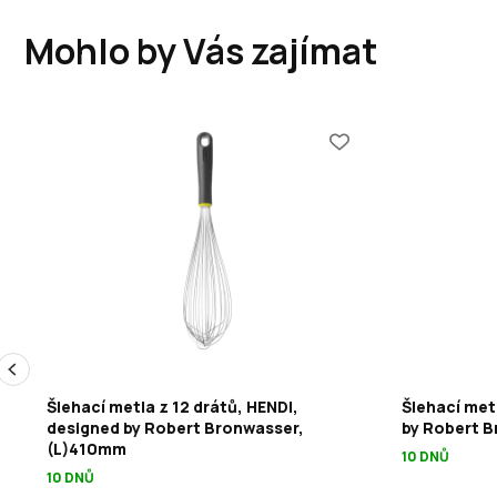
Mohlo by Vás zajímat
Šlehací metla z 12 drátů, HENDI,
Šlehací met
designed by Robert Bronwasser,
by Robert B
(L)410mm
10 DNŮ
10 DNŮ