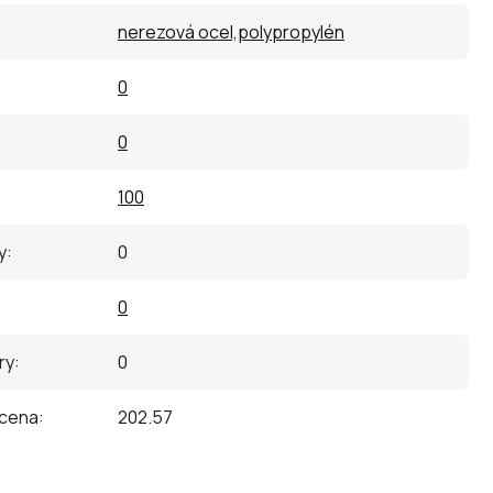
nerezová ocel,polypropylén
0
0
100
y
:
0
0
ry
:
0
 cena
:
202.57