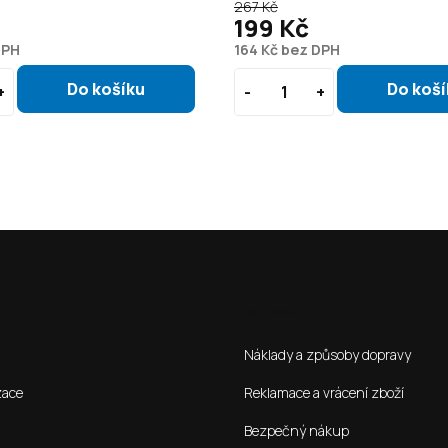
267 Kč
199 Kč
DPH
164 Kč bez DPH
Jak nakoupit
Náklady a způsoby dopravy
zace
Reklamace a vrácení zboží
Bezpečný nákup