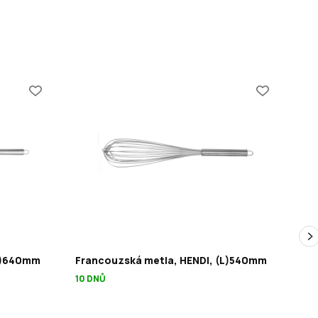
(L)640mm
Francouzská metla, HENDI, (L)540mm
Fr
10 DNŮ
10 