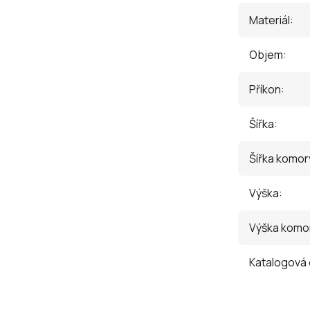
Materiál
:
Objem
:
Příkon
:
Šířka
:
Šířka komor
Výška
:
Výška komo
Katalogová