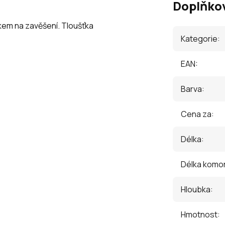
Doplňko
čkem na zavěšení. Tloušťka
Kategorie
:
EAN
:
Barva
:
Cena za
:
Délka
:
Délka komo
Hloubka
:
Hmotnost
: