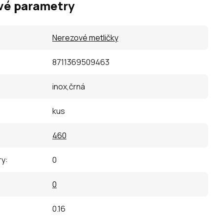
vé parametry
Nerezové metličky
8711369509463
inox,črná
kus
460
ry
:
0
0
0.16