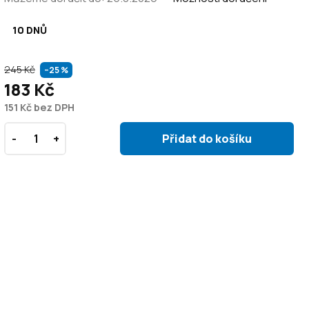
10 DNŮ
245 Kč
–25 %
183 Kč
151 Kč bez DPH
Přidat do košíku