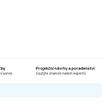
žby
Projekční návrhy a poradenství
ý servis
Využijte znalosti našich expertů