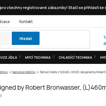
pro všechny registrované zákazníky! Stačí se přihlásit ke
lizace
Kontakt
Hledat
VOZ JÍDLA
MYCÍ TECHNIKA
CHLADÍCÍ TECHNIKA
HY
tličky
Nerezové metličky
Šlehací metla z 12 drátů, HENDI, designed by Robe
designed by Robert Bronwasser, (L)46
I