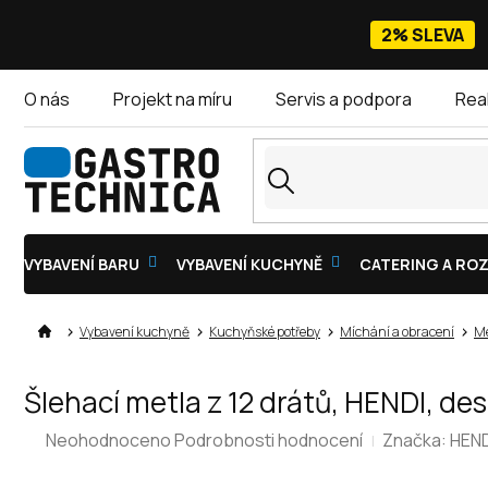
Přejít
na
2% SLEVA
obsah
O nás
Projekt na míru
Servis a podpora
Rea
VYBAVENÍ BARU
VYBAVENÍ KUCHYNĚ
CATERING A ROZ
Vybavení kuchyně
Kuchyňské potřeby
Míchání a obracení
Me
Šlehací metla z 12 drátů, HENDI, 
Průměrné
Neohodnoceno
Podrobnosti hodnocení
Značka:
HEND
hodnocení
produktu