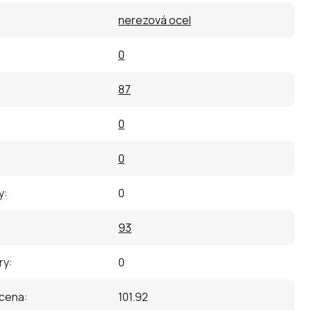
nerezová ocel
0
87
0
0
y
:
0
93
ry
:
0
 cena
:
101.92