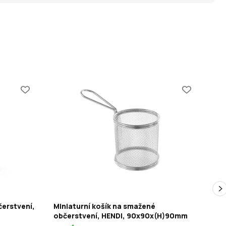
čerstvení,
Miniaturní košík na smažené
Koš
občerstvení, HENDI, 90x90x(H)90mm
⌀1