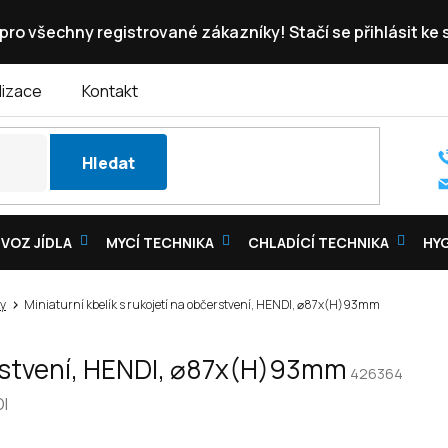
pro všechny registrované zákazníky! Stačí se přihlásit ke
lizace
Kontakt
Hledat
VOZ JÍDLA
MYCÍ TECHNIKA
CHLADÍCÍ TECHNIKA
HY
ky
Miniaturní kbelík s rukojetí na občerstvení, HENDI, ⌀87x(H)93mm
čerstvení, HENDI, ⌀87x(H)93mm
426364
I