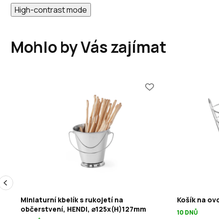
High-contrast mode
Mohlo by Vás zajímat
Miniaturní kbelík s rukojetí na
Košík na ov
občerstvení, HENDI, ⌀125x(H)127mm
10 DNŮ