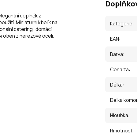
Doplňko
 elegantní doplněk z
užití. Miniaturní kbelík na
Kategorie
:
onální catering i domácí
vyroben z nerezové oceli.
EAN
:
Barva
:
Cena za
:
Délka
:
Délka komo
Hloubka
:
Hmotnost
: