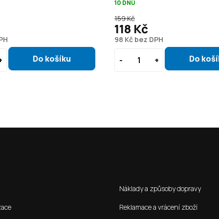
10 DNŮ
159 Kč
118 Kč
DPH
98 Kč bez DPH
Jak nakoupit
Náklady a způsoby dopravy
zace
Reklamace a vrácení zboží