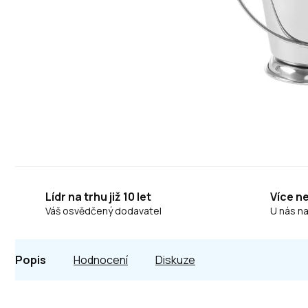
Lídr na trhu již 10 let
Více n
Váš osvědčený dodavatel
U nás n
Popis
Hodnocení
Diskuze