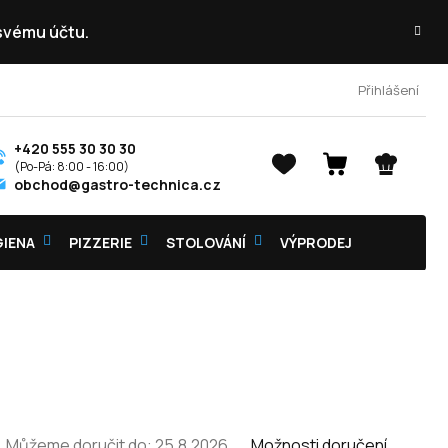
 svému účtu.
Přihlášení
+420 555 30 30 30
NÁKUPNÍ
obchod@gastro-technica.cz
KOŠÍK
GIENA
PIZZERIE
STOLOVÁNÍ
VÝPRODEJ
Můžeme doručit do:
25.8.2026
Možnosti doručení