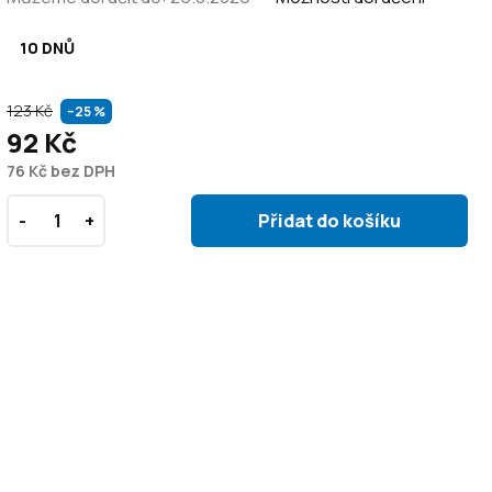
10 DNŮ
123 Kč
–25 %
92 Kč
76 Kč bez DPH
Přidat do košíku