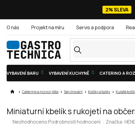
Přejít
na
2% SLEVA
obsah
O nás
Projekt na míru
Servis a podpora
Rea
VYBAVENÍ BARU
VYBAVENÍ KUCHYNĚ
CATERING A ROZ
Catering a rozvoz jídla
Servírování
Košíky a tašky
Kulaté koší
Miniaturní kbelík s rukojetí na ob
Průměrné
Neohodnoceno
Podrobnosti hodnocení
Značka:
HEND
hodnocení
produktu