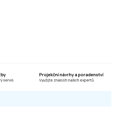
žby
Projekční návrhy a poradenství
ý servis
Využijte znalosti našich expertů