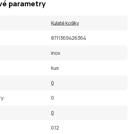
vé parametry
Kulaté košíky
8711369426364
inox
kus
0
ry
:
0
0
0.12