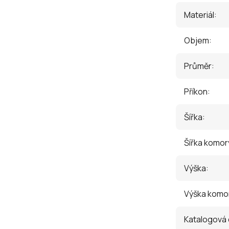
Materiál
:
Objem
:
Průměr
:
Příkon
:
Šířka
:
Šířka komor
Výška
:
Výška komo
Katalogová