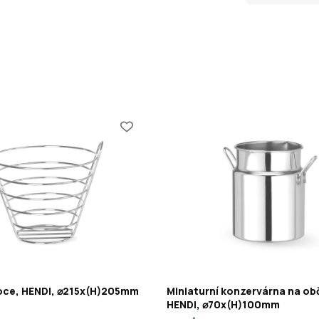
oce, HENDI, ⌀215x(H)205mm
Miniaturní konzervárna na ob
HENDI, ⌀70x(H)100mm