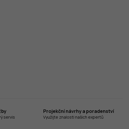
žby
Projekční návrhy a poradenství
ý servis
Využijte znalosti našich expertů