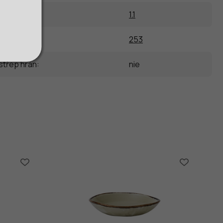
1.1
253
střep hran
:
nie