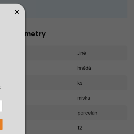
vé parametry
Jiné
hnědá
ks
č
dy
:
miska
porcelán
sestavě
:
12