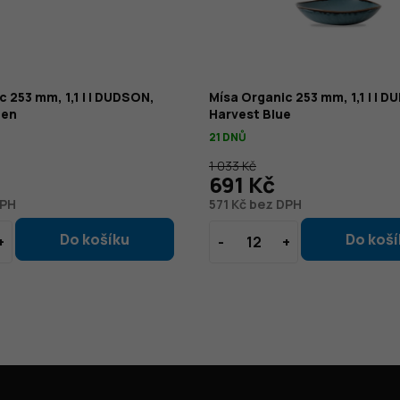
c 253 mm, 1,1 l | DUDSON,
Mísa Organic 253 mm, 1,1 l | 
een
Harvest Blue
21 DNŮ
1 033 Kč
691 Kč
DPH
571 Kč bez DPH