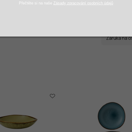
Přečtěte si na naše
Zásady zpracování osobních údajů
Objem
:
Průměr
:
Záruka na o