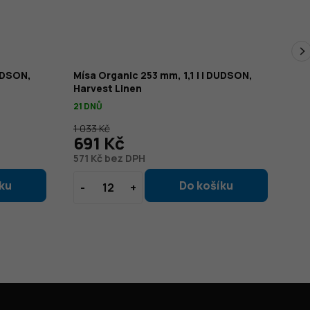
DUDSON,
Mísa Organic 253 mm, 1,1 l | DUDSON,
Mi
Harvest Linen
DU
21 DNŮ
21 
1 033 Kč
2 0
691 Kč
1
571 Kč bez DPH
1 1