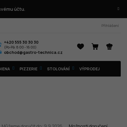
 svému účtu.
Přihlášení
+420 555 30 30 30
NÁKUPNÍ
obchod@gastro-technica.cz
KOŠÍK
GIENA
PIZZERIE
STOLOVÁNÍ
VÝPRODEJ
Můžeme doručit do:
9.9.2026
Možnosti doručení