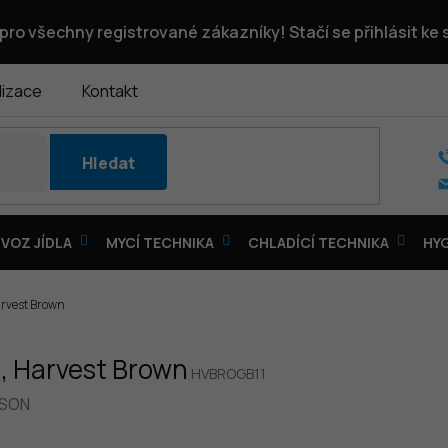
pro všechny registrované zákazníky! Stačí se přihlásit ke
lizace
Kontakt
Hledat
VOZ JÍDLA
MYCÍ TECHNIKA
CHLADÍCÍ TECHNIKA
HY
arvest Brown
N, Harvest Brown
HVBROGB11
SON