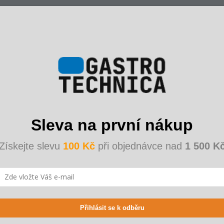
Doplňko
ury „farm-to-table”, v
alířů ručně glazovaná. Každý
Kategorie
:
y všech prvků jsou
ráběny v Anglii pomocí
Barva
:
 záruka na prasknutí
Sleva na první nákup
ití v mikrovlnné troubě•
Cena za
:
Získejte slevu
100 Kč
při objednávce nad
1 500 K
Element sa
Materiál
:
Přihlásit se k odběru
Množství v 