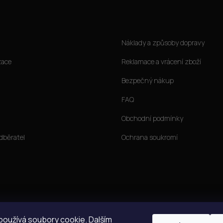
Jak nakoupit
Náklady a způsoby dopravy
zace
Reklamace a vrácení zboží
Bezpečný nákup
FAQ
Obchodní podmínky
dběratel
Ochrana soukromí
oužívá soubory cookie. Dalším