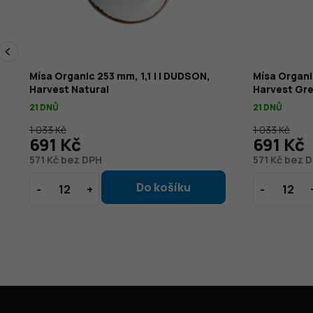
3
Mísa Organic 253 mm, 1,1 l | DUDSON,
Mísa Organi
Harvest Natural
Harvest Gr
21 DNŮ
21 DNŮ
1 033 Kč
1 033 Kč
691 Kč
691 Kč
571 Kč bez DPH
571 Kč bez 