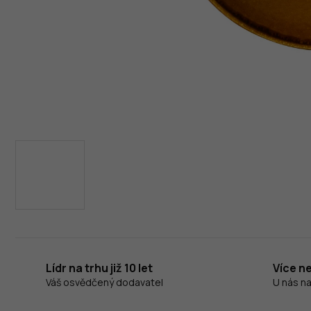
Lídr na trhu již 10 let
Více n
Váš osvědčený dodavatel
U nás n