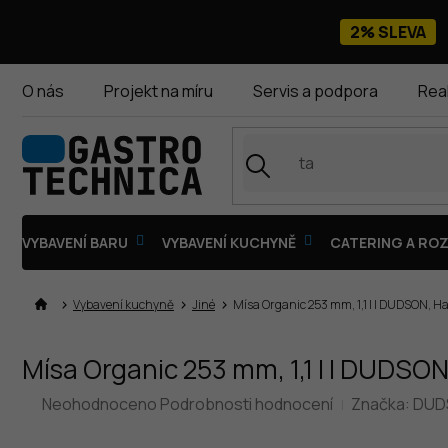
Přejít
na
2% SLEVA
obsah
O nás
Projekt na míru
Servis a podpora
Rea
VYBAVENÍ BARU
VYBAVENÍ KUCHYNĚ
CATERING A ROZ
Vybavení kuchyně
Jiné
Mísa Organic 253 mm, 1,1 l | DUDSON, H
Mísa Organic 253 mm, 1,1 l | DUDSO
Průměrné
Neohodnoceno
Podrobnosti hodnocení
Značka:
DUD
hodnocení
produktu