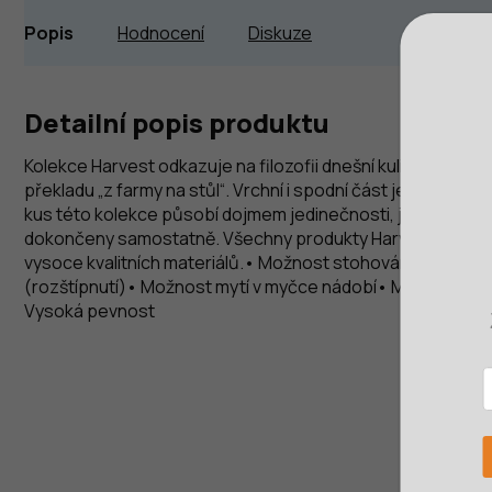
Popis
Hodnocení
Diskuze
Detailní popis produktu
Kolekce Harvest odkazuje na filozofii dnešní kulinářské kult
překladu „z farmy na stůl“. Vrchní i spodní část je u všech t
kus této kolekce působí dojmem jedinečnosti, jelikož hran
dokončeny samostatně. Všechny produkty Harvest jsou vy
vysoce kvalitních materiálů.• Možnost stohování• 5-ti letá
(rozštípnutí)• Možnost mytí v myčce nádobí• Možnost použ
Vysoká pevnost