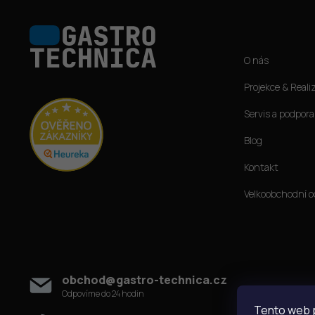
Z
á
Informace pro vás
p
O nás
a
t
Projekce & Reali
í
Servis a podpora
Blog
Kontakt
Velkoobchodní o
Kontakt
obchod
@
gastro-technica.cz
Tento web p