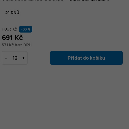
21 DNŮ
1 033 Kč
–33 %
691 Kč
571 Kč bez DPH
Přidat do košíku