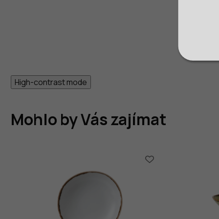
High-contrast mode
Mohlo by Vás zajímat