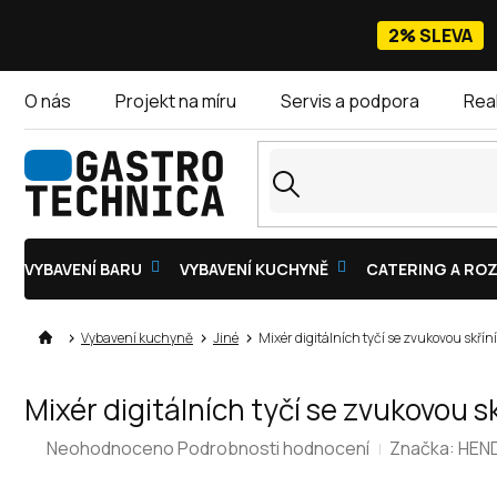
Přejít
na
2% SLEVA
obsah
O nás
Projekt na míru
Servis a podpora
Rea
VYBAVENÍ BARU
VYBAVENÍ KUCHYNĚ
CATERING A ROZ
Vybavení kuchyně
Jiné
Mixér digitálních tyčí se zvukovou sk
Mixér digitálních tyčí se zvukovou
Průměrné
Neohodnoceno
Podrobnosti hodnocení
Značka:
HEND
hodnocení
produktu