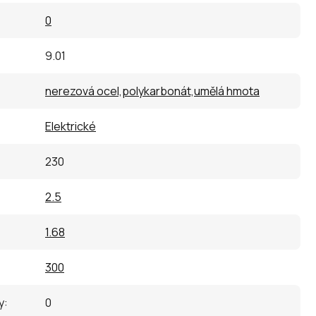
0
9.01
nerezová ocel,polykarbonát,umělá hmota
Elektrické
230
2.5
1.68
300
y
:
0