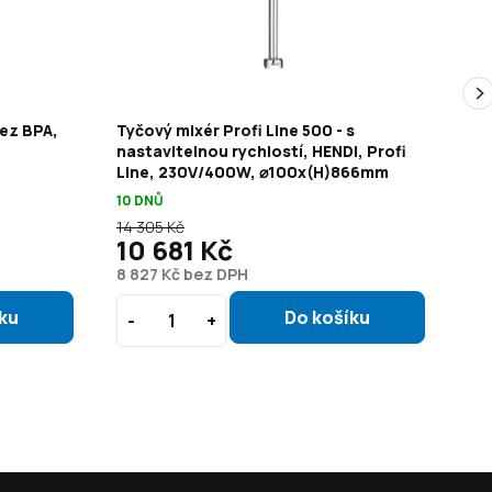
bez BPA,
Tyčový mixér Profi Line 500 - s
St
nastavitelnou rychlostí, HENDI, Profi
Če
Line, 230V/400W, ⌀100x(H)866mm
10 
10 DNŮ
14 305 Kč
16 
10 681 Kč
1
8 827 Kč bez DPH
8 