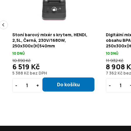
Stoní barový mixér s krytem, HENDI,
Digitální mi
2,5L, Černá, 230V/1680W,
obsahu BPA
250x300x(H)540mm
250x300x(
10 DNŮ
10 DNŮ
10 390 Kč
11 932 Kč
6 519 Kč
8 908 
5 388 Kč bez DPH
7 362 Kč be