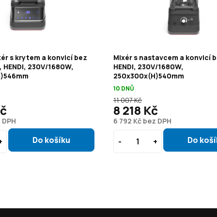
xér s krytem a konvicí bez
Mixér s nastavcem a konvicí 
, HENDI, 230V/1680W,
HENDI, 230V/1680W,
H)546mm
250x300x(H)540mm
10 DNŮ
11 007 Kč
Kč
8 218 Kč
z DPH
6 792 Kč bez DPH