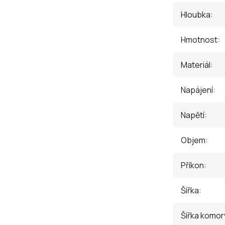
Hloubka
:
Hmotnost
:
Materiál
:
Napájení
:
Napětí
:
Objem
:
Příkon
:
Šířka
:
Šířka komor