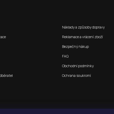
Jak nakoupit
Náklady a způsoby dopravy
zace
Reklamace a vrácení zboží
Bezpečný nákup
FAQ
Obchodní podmínky
dběratel
Ochrana soukromí