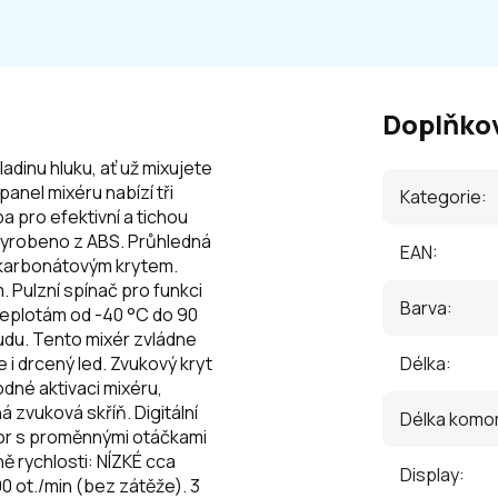
Doplňko
hladinu hluku, ať už mixujete
panel mixéru nabízí tři
Kategorie
:
a pro efektivní a tichou
 vyrobeno z ABS. Průhledná
EAN
:
ykarbonátovým krytem.
 Pulzní spínač pro funkci
Barva
:
 teplotám od -40 °C do 90
oudu. Tento mixér zvládne
 i drcený led. Zvukový kryt
Délka
:
dné aktivaci mixéru,
 zvuková skříň. Digitální
Délka komo
tor s proměnnými otáčkami
ě rychlosti: NÍZKÉ cca
Display
:
0 ot./min (bez zátěže). 3