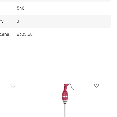
546
ry
:
0
 cena
:
9325.68