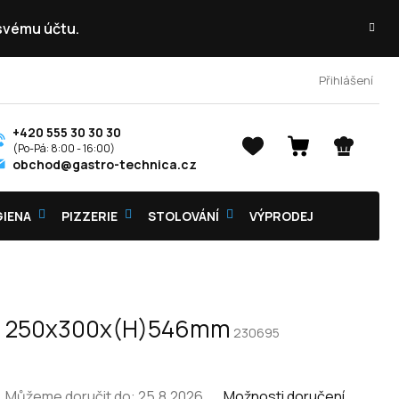
 svému účtu.
Přihlášení
+420 555 30 30 30
NÁKUPNÍ
obchod@gastro-technica.cz
KOŠÍK
GIENA
PIZZERIE
STOLOVÁNÍ
VÝPRODEJ
80W, 250x300x(H)546mm
230695
Můžeme doručit do:
25.8.2026
Možnosti doručení