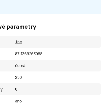
vé parametry
Jiné
8711369263068
černá
250
ry
:
0
ano