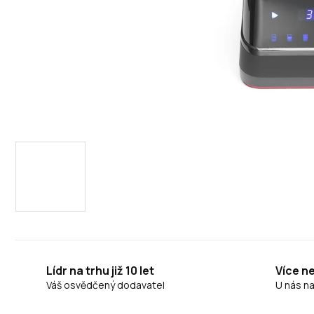
Lídr na trhu již 10 let
Více n
Váš osvědčený dodavatel
U nás n