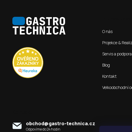
Z
á
Informace pro vás
p
O nás
a
t
Projekce & Reali
í
Servis a podpora
Blog
Kontakt
Velkoobchodní o
Kontakt
obchod
@
gastro-technica.cz