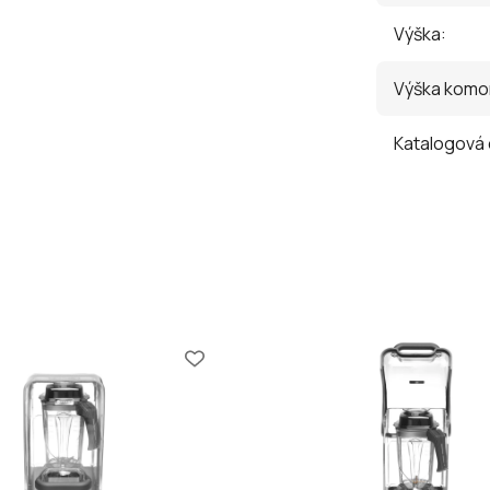
Výška
:
Výška komo
Katalogová