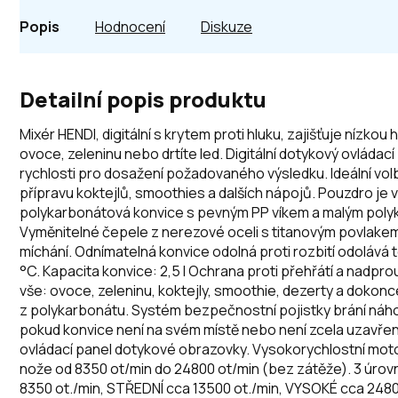
Popis
Hodnocení
Diskuze
Detailní popis produktu
Mixér HENDI, digitální s krytem proti hluku, zajišťuje nízkou 
ovoce, zeleninu nebo drtíte led. Digitální dotykový ovládací 
rychlosti pro dosažení požadovaného výsledku. Ideální volb
přípravu koktejlů, smoothies a dalších nápojů. Pouzdro je
polykarbonátová konvice s pevným PP víkem a malým pol
Vyměnitelné čepele z nerezové oceli s titanovým povlakem.
míchání. Odnímatelná konvice odolná proti rozbití odolává
°C. Kapacita konvice: 2,5 l Ochrana proti přehřátí a nadpr
vše: ovoce, zeleninu, koktejly, smoothie, dezerty a dokonce
z polykarbonátu. Systém bezpečnostní pojistky brání náho
pokud konvice není na svém místě nebo není zcela uzavřená
ovládací panel dotykové obrazovky. Vysokorychlostní mo
nože od 8350 ot/min do 24800 ot/min (bez zátěže). 3 úrovn
8350 ot./min, STŘEDNÍ cca 13500 ot./min, VYSOKÉ cca 2480