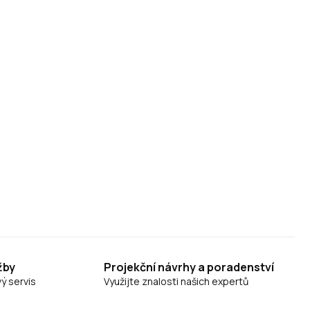
žby
Projekční návrhy a poradenství
ý servis
Využijte znalosti našich expertů