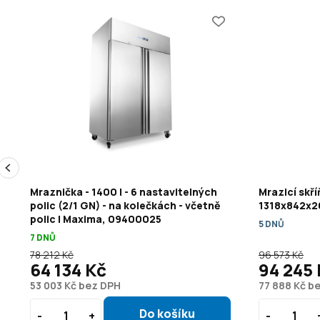
Mraznička - 1400 l - 6 nastavitelných
Mrazicí skří
polic (2/1 GN) - na kolečkách - včetně
1318x842x2
polic | Maxima, 09400025
5 DNŮ
7 DNŮ
78 212 Kč
96 573 Kč
64 134 Kč
94 245
53 003 Kč bez DPH
77 888 Kč b