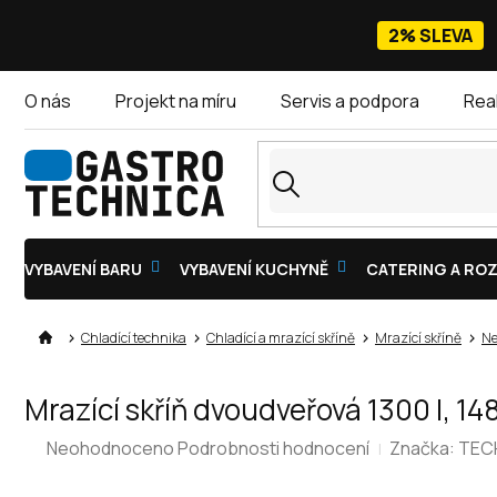
Přejít
na
2% SLEVA
obsah
O nás
Projekt na míru
Servis a podpora
Rea
VYBAVENÍ BARU
VYBAVENÍ KUCHYNĚ
CATERING A ROZ
Chladící technika
Chladící a mrazící skříně
Mrazící skříně
Ne
Mrazící skříň dvoudveřová 1300 l, 
Průměrné
Neohodnoceno
Podrobnosti hodnocení
Značka:
TEC
hodnocení
produktu