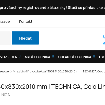
pro všechny registrované zákazníky! Stačí se přihlásit ke
lizace
Kontakt
Hledat
VOZ JÍDLA
MYCÍ TECHNIKA
CHLADÍCÍ TECHNIKA
HY
rezové
Mrazící skříň dvoudveřová 1300 l, 1480x830x2010 mm | TECHNICA, Cold L
1480x830x2010 mm | TECHNICA, Cold Li
HNICA