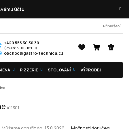
 svému účtu.
Přihlášení
+420 555 30 30 30
NÁKUPNÍ
obchod@gastro-technica.cz
KOŠÍK
GIENA
PIZZERIE
STOLOVÁNÍ
VÝPRODEJ
ine
ne
411301
Můžeme doručit do:
13.8.2026
Možnosti doručení