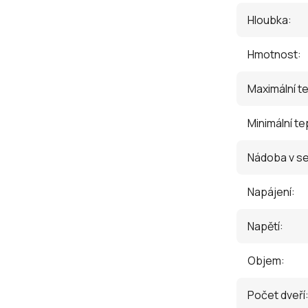
Hloubka
:
Hmotnost
:
Maximální t
Minimální te
Nádoba v s
Napájení
:
Napětí
:
Objem
:
Počet dveří