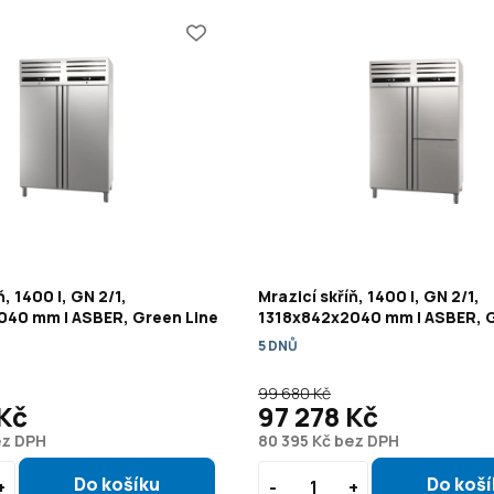
ň, 1400 l, GN 2/1,
Mrazicí skříň, 1400 l, GN 2/1,
040 mm | ASBER, Green Line
1318x842x2040 mm | ASBER, G
5 DNŮ
99 680 Kč
 Kč
97 278 Kč
ez DPH
80 395 Kč bez DPH