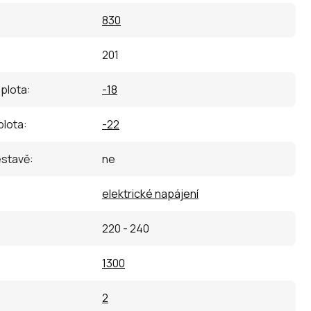
830
201
eplota
:
-18
plota
:
-22
estavě
:
ne
elektrické napájení
220 - 240
1300
:
2