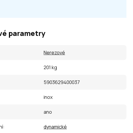
vé parametry
Nerezové
201 kg
5903629400037
inox
ano
ní
:
dynamické