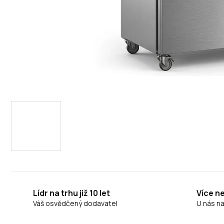
Lídr na trhu již 10 let
Více n
Váš osvědčený dodavatel
U nás n