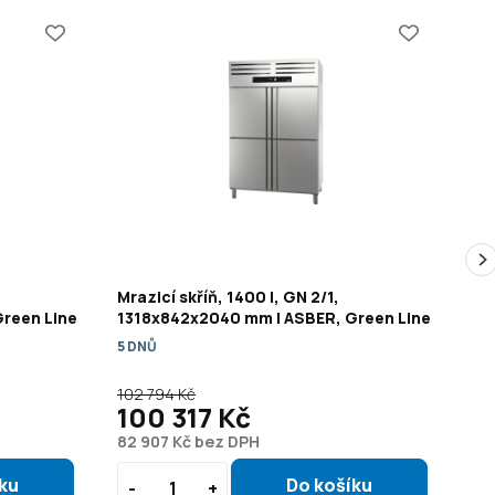
Mrazicí skříň, 1400 l, GN 2/1,
Mra
reen Line
1318x842x2040 mm | ASBER, Green Line
TE
5 DNŮ
5 D
102 794 Kč
84 
100 317 Kč
7
82 907 Kč bez DPH
62