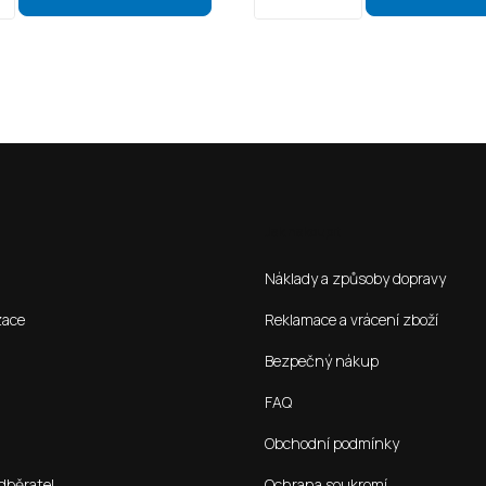
Jak nakoupit
Náklady a způsoby dopravy
zace
Reklamace a vrácení zboží
Bezpečný nákup
FAQ
Obchodní podmínky
dběratel
Ochrana soukromí