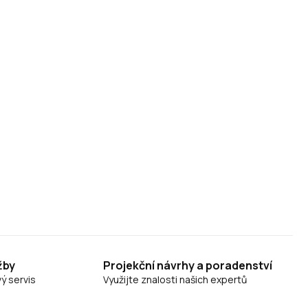
žby
Projekční návrhy a poradenství
ý servis
Využijte znalosti našich expertů