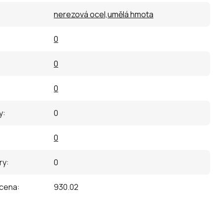
nerezová ocel,umělá hmota
0
0
0
y
:
0
0
ry
:
0
 cena
:
930.02