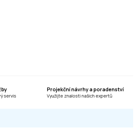
žby
Projekční návrhy a poradenství
ý servis
Využijte znalosti našich expertů