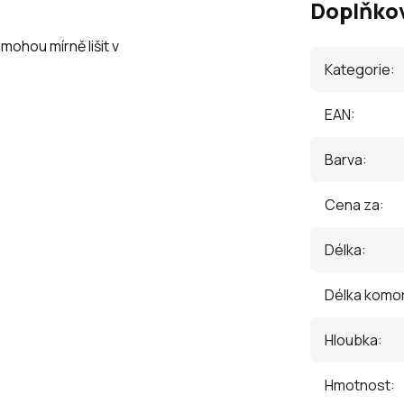
Doplňko
ohou mírně lišit v
Kategorie
:
EAN
:
Barva
:
Cena za
:
Délka
:
Délka komo
Hloubka
:
Hmotnost
: