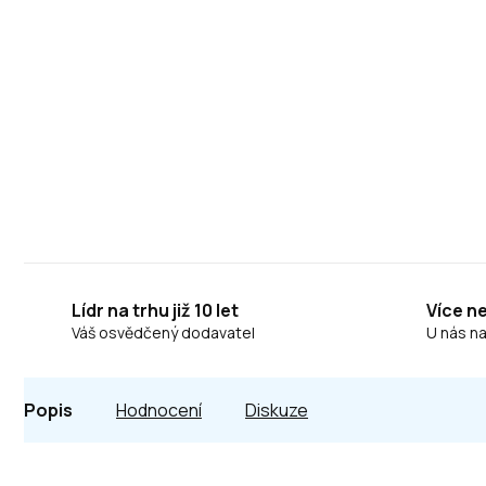
Lídr na trhu již 10 let
Více n
Váš osvědčený dodavatel
U nás n
Popis
Hodnocení
Diskuze