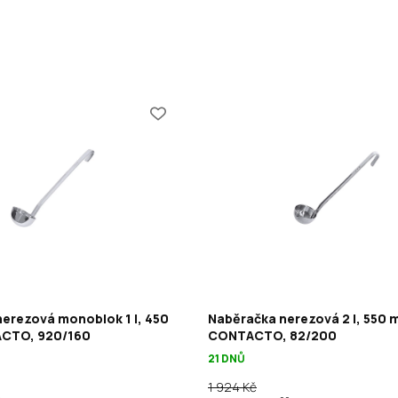
erezová monoblok 1 l, 450
Naběračka nerezová 2 l, 550 
CTO, 920/160
CONTACTO, 82/200
21 DNŮ
1 924 Kč