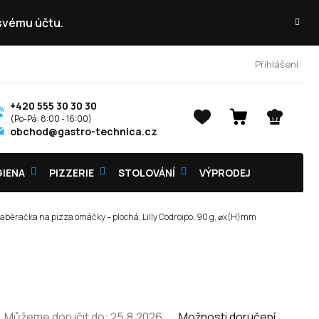
 svému účtu.
Přihlášení
+420 555 30 30 30
NÁKUPNÍ
obchod@gastro-technica.cz
KOŠÍK
GIENA
PIZZERIE
STOLOVÁNÍ
VÝPRODEJ
aběračka na pizza omáčky – plochá, Lilly Codroipo, 90 g, ⌀x(H)mm
Můžeme doručit do:
25.8.2026
Možnosti doručení