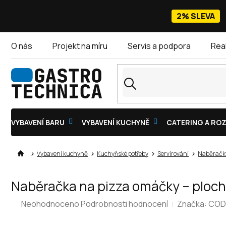
Přejít
na
2% SLEVA
obsah
O nás
Projekt na míru
Servis a podpora
Rea
VYBAVENÍ BARU
VYBAVENÍ KUCHYNĚ
CATERING A ROZ
Vybavení kuchyně
Kuchyňské potřeby
Servírování
Naběračk
Naběračka na pizza omáčky – plochá
Průměrné
Neohodnoceno
Podrobnosti hodnocení
Značka:
COD
hodnocení
produktu