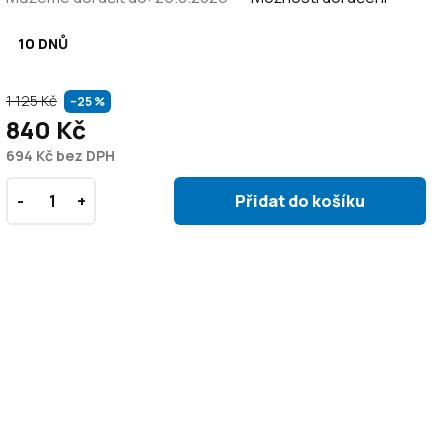
10 DNŮ
1 125 Kč
–25 %
840 Kč
694 Kč bez DPH
Přidat do košíku