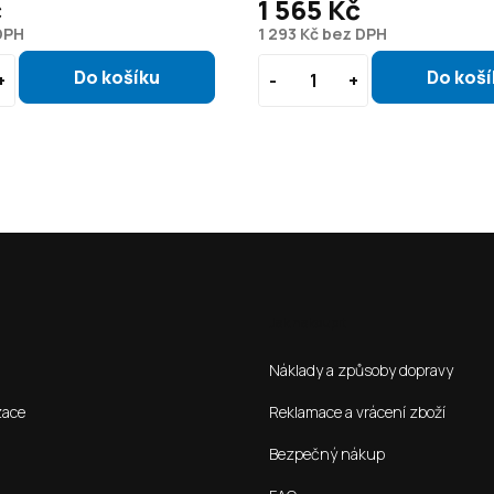
č
1 565 Kč
DPH
1 293 Kč bez DPH
Jak nakoupit
Náklady a způsoby dopravy
zace
Reklamace a vrácení zboží
Bezpečný nákup