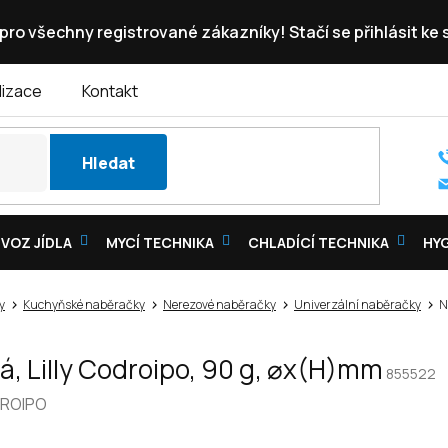
pro všechny registrované zákazníky! Stačí se přihlásit ke
lizace
Kontakt
Hledat
VOZ JÍDLA
MYCÍ TECHNIKA
CHLADÍCÍ TECHNIKA
HY
y
Kuchyňské naběračky
Nerezové naběračky
Univerzální naběračky
N
, Lilly Codroipo, 90 g, ⌀x(H)mm
855522
ROIPO