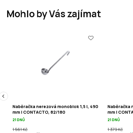
Mohlo by Vás zajímat
70
Naběračka nerezová monoblok 1,5 l, 490
Naběračka n
mm | CONTACTO, 82/180
mm | CONTA
21 DNŮ
21 DNŮ
1 561 Kč
1 379 Kč