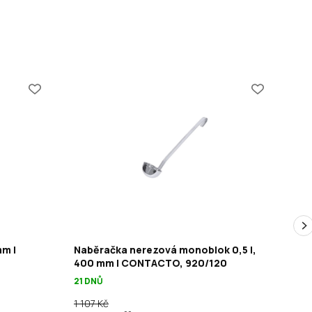
mm |
Naběračka nerezová monoblok 0,5 l,
Na
400 mm | CONTACTO, 920/120
41
21 DNŮ
21 
1 107 Kč
1 2