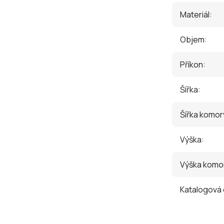
Materiál
:
Objem
:
Příkon
:
Šířka
:
Šířka komor
Výška
:
Výška komo
Katalogová