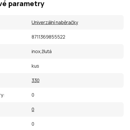
vé parametry
Univerzální naběračky
8711369855522
inox,žlutá
kus
330
ry
:
0
0
0