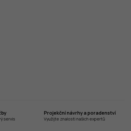
žby
Projekční návrhy a poradenství
ý servis
Využijte znalosti našich expertů