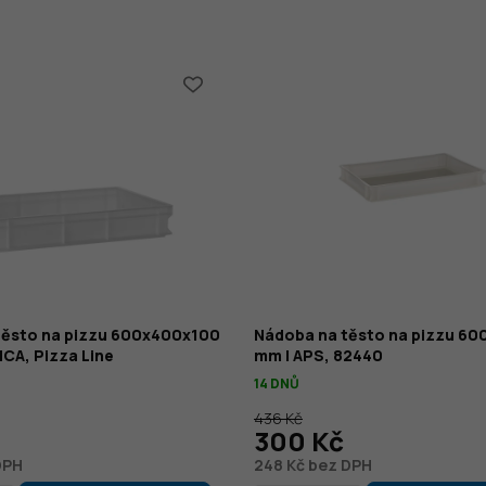
těsto na pizzu 600x400x100
Nádoba na těsto na pizzu 6
CA, Pizza Line
mm | APS, 82440
14 DNŮ
436 Kč
300 Kč
DPH
248 Kč bez DPH