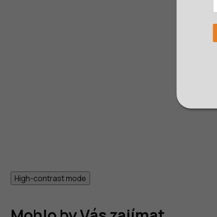
High-contrast mode
Mohlo by Vás zajímat