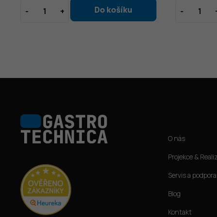
Z
á
Informace pro vás
p
O nás
a
t
Projekce & Reali
í
Servis a podpora
Blog
Kontakt