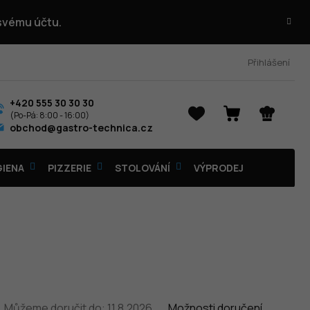
 svému účtu.
Přihlášení
+420 555 30 30 30
NÁKUPNÍ
obchod@gastro-technica.cz
KOŠÍK
GIENA
PIZZERIE
STOLOVÁNÍ
VÝPRODEJ
Můžeme doručit do:
11.8.2026
Možnosti doručení