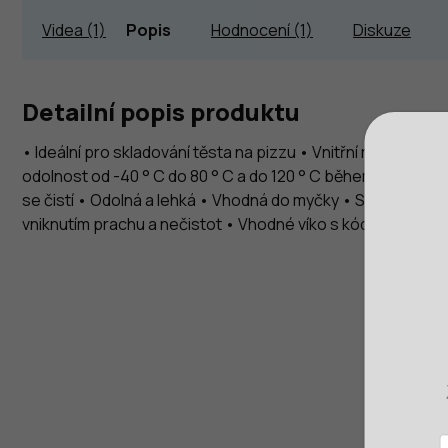
Videa (1)
Popis
Hodnocení (1)
Diskuze
Detailní popis produktu
• Ideální pro skladování těsta na pizzu • Vnitřní rozměry 
odolnost od -40 ° C do 80 ° C a do 120 ° C během mytí • 
se čistí • Odolná a lehká • Vhodná do myčky • Stohovatel
vniknutím prachu a nečistot • Vhodné víko s kódem 64300