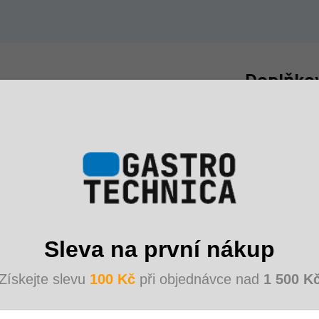
Doplňko
360x260x90 mm • Teplotní
Neabsorbuje pachy, snadno
Kategorie
:
ná k ochraně obsahu před
0
Hmotnost
:
EAN
:
Barva
:
Sleva na první nákup
Cena za
:
Získejte slevu
100 Kč
při objednávce nad
1 500 K
Délka
: