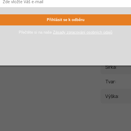
Hmotnost
:
Přihlásit se k odběru
Materiál
:
Přečtěte si na naše
Zásady zpracování osobních údajů
Objem
:
Poklice v s
Šířka
:
Tvar
:
Výška
: