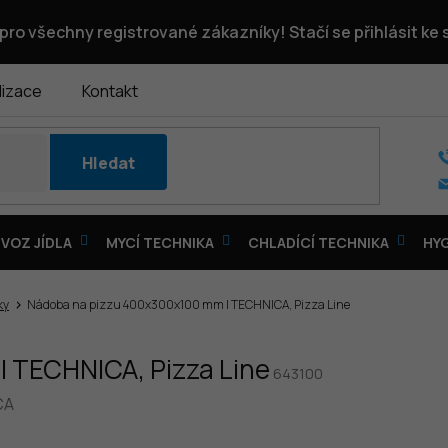
pro všechny registrované zákazníky! Stačí se přihlásit ke
lizace
Kontakt
Hledat
VOZ JÍDLA
MYCÍ TECHNIKA
CHLADÍCÍ TECHNIKA
HY
ky
Nádoba na pizzu 400x300x100 mm | TECHNICA, Pizza Line
 TECHNICA, Pizza Line
643100
CA