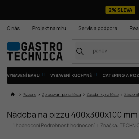
Přejít
na
2% SLEVA
obsah
O nás
Projekt na míru
Servis a podpora
Rea
VYBAVENÍ BARU
VYBAVENÍ KUCHYNĚ
CATERING A ROZ
Pizzerie
Zpracování pizza těsta
Zásobníky na těsto
Zásobní
Nádoba na pizzu 400x300x100 mm |
Průměrné
1 hodnocení
Podrobnosti hodnocení
Značka:
TECHNI
hodnocení
produktu