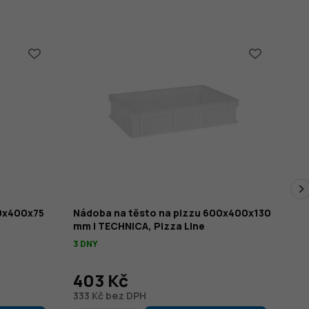
00x400x75
Nádoba na těsto na pizzu 600x400x130
Ná
mm | TECHNICA, Pizza Line
mm
3 DNY
SK
378
403 Kč
3
333 Kč bez DPH
26