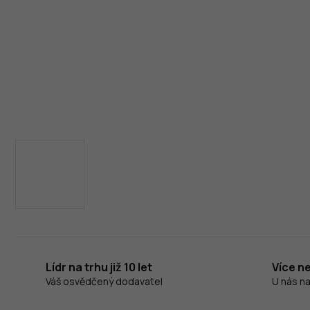
Lídr na trhu již 10 let
Více n
Váš osvědčený dodavatel
U nás n