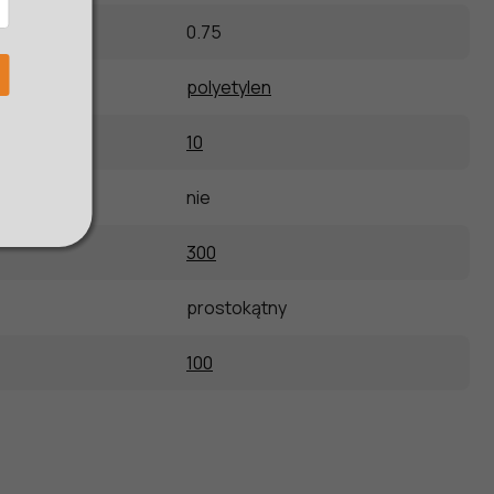
0.75
polyetylen
10
estavě
:
nie
300
prostokątny
100