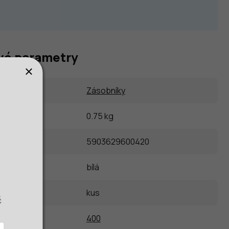
vé parametry
Zásobníky
0.75 kg
5903629600420
bílá
kus
č
400