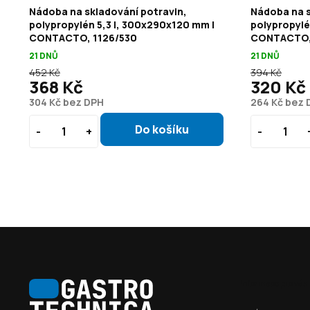
Nádoba na skladování potravin,
Nádoba na s
polypropylén 5,3 l, 300x290x120 mm |
polypropylé
CONTACTO, 1126/530
CONTACTO,
21 DNŮ
21 DNŮ
452 Kč
394 Kč
368 Kč
320 Kč
304 Kč bez DPH
264 Kč bez 
Z
á
Informace pro vás
p