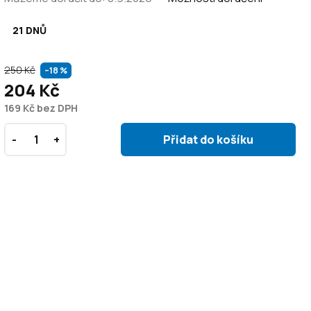
21 DNŮ
250 Kč
–18 %
204 Kč
169 Kč bez DPH
Přidat do košíku