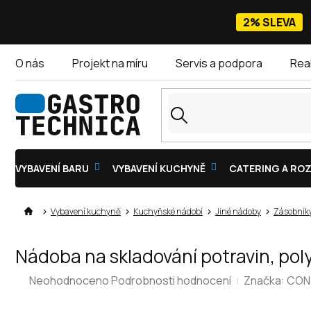
Přejít
na
2% SLEVA
obsah
O nás
Projekt na míru
Servis a podpora
Rea
VYBAVENÍ BARU
VYBAVENÍ KUCHYNĚ
CATERING A ROZ
Vybavení kuchyně
Kuchyňské nádobí
Jiné nádoby
Zásobníky
Nádoba na skladování potravin, po
Průměrné
Neohodnoceno
Podrobnosti hodnocení
Značka:
CON
hodnocení
produktu