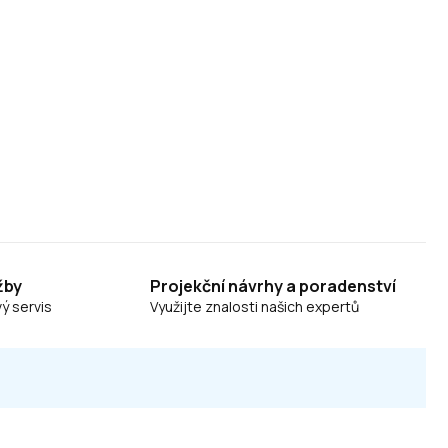
žby
Projekční návrhy a poradenství
ý servis
Využijte znalosti našich expertů