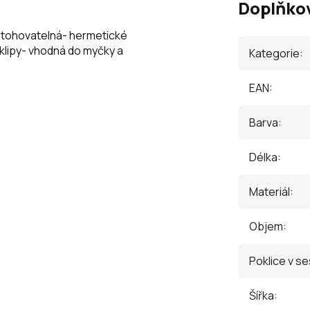
Doplňko
stohovatelná- hermetické
klipy- vhodná do myčky a
Kategorie
:
EAN
:
Barva
:
Délka
:
Materiál
:
Objem
:
Poklice v s
Šířka
: