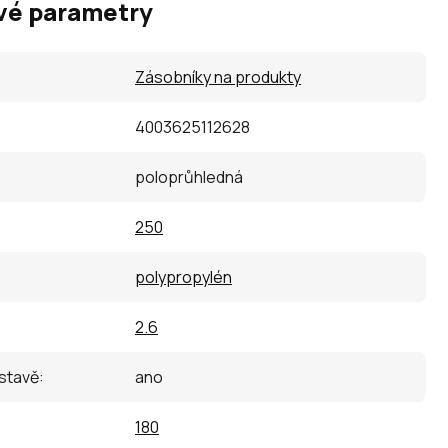
vé parametry
Zásobníky na produkty
4003625112628
poloprůhledná
250
polypropylén
2.6
estavě
:
ano
180