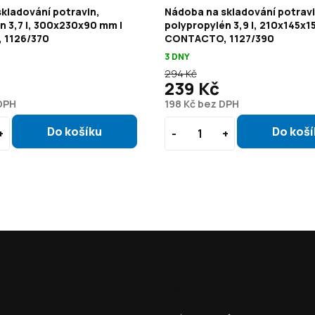
kladování potravin,
Nádoba na skladování potravi
n 3,7 l, 300x230x90 mm |
polypropylén 3,9 l, 210x145x1
 1126/370
CONTACTO, 1127/390
3 DNY
294 Kč
239 Kč
DPH
198 Kč bez DPH
Jak nakoupit