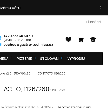
 svému účtu.
Přihlášení
+420 555 30 30 30
NÁKUPNÍ
obchod@gastro-technica.cz
KOŠÍK
GIENA
PIZZERIE
STOLOVÁNÍ
VÝPRODEJ
opylén 2,6 l, 250x180x90 mm | CONTACTO, 1126/260
ONTACTO, 1126/260
1126/260
Můžeme doručit do:
8.9.2026
Možnosti doručení