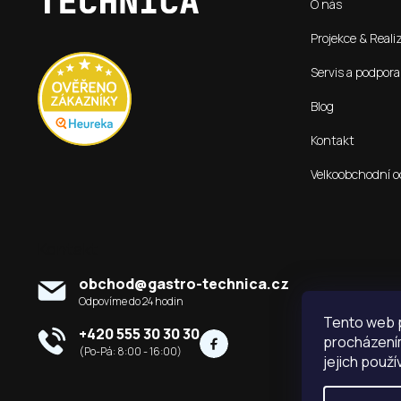
O nás
a
t
Projekce & Reali
í
Servis a podpora
Blog
Kontakt
Velkoobchodní o
Kontakt
obchod
@
gastro-technica.cz
Tento web p
+420 555 30 30 30
procházením
jejich použí