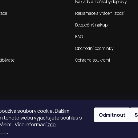
Náklady a způsoby dopravy
zace
Reklamace a vrácení zboží
Bezpečný nákup
FAQ
Obchodní podmínky
dběratel
Ochrana soukromí
oužívá soubory cookie. Dalším
Odmítnout
S
 tohoto webu vyjadřujete souhlas s
váním.. Více informací
zde
.