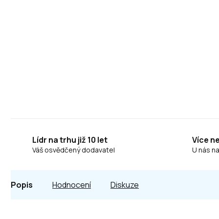
Lídr na trhu již 10 let
Více n
Váš osvědčený dodavatel
U nás n
Popis
Hodnocení
Diskuze