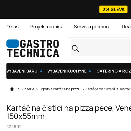
Přejít
na
2% SLEVA
obsah
O nás
Projekt na míru
Servis a podpora
Rea
VYBAVENÍ BARU
VYBAVENÍ KUCHYNĚ
CATERING A ROZ
Pizzerie
Lopaty a kartáče na pizzu
Kartáče na čištění
Kartáč
Kartáč na čisticí na pizza pece, Ve
150x55mm
525692