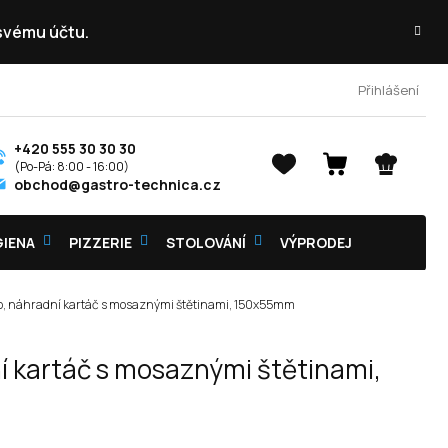
 svému účtu.
Přihlášení
+420 555 30 30 30
NÁKUPNÍ
obchod@gastro-technica.cz
KOŠÍK
GIENA
PIZZERIE
STOLOVÁNÍ
VÝPRODEJ
roipo, náhradní kartáč s mosaznými štětinami, 150x55mm
dní kartáč s mosaznými štětinami,