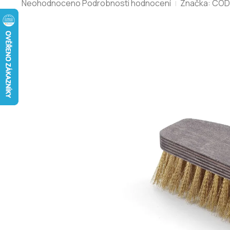
Průměrné
Neohodnoceno
Podrobnosti hodnocení
Značka:
COD
hodnocení
produktu
je
0,0
z
5
hvězdiček.