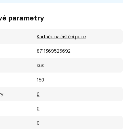
vé parametry
Kartáče na čištění pece
8711369525692
kus
150
ry
:
0
0
0