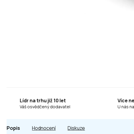
Lídr na trhu již 10 let
Více n
Váš osvědčený dodavatel
U nás n
Popis
Hodnocení
Diskuze