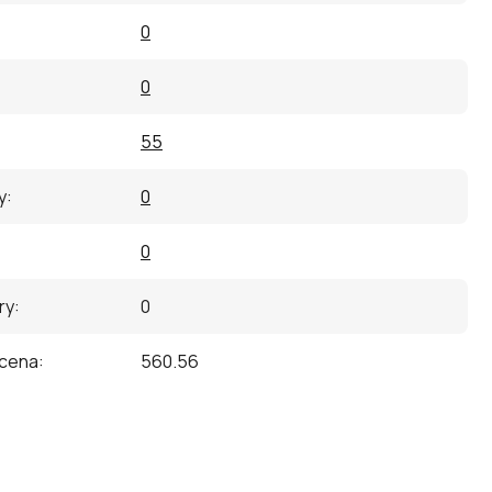
0
0
55
y
:
0
0
ry
:
0
 cena
:
560.56