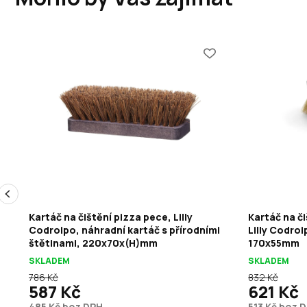
Kartáč na čištění pizza pece, Lilly
Kartáč na či
Codroipo, náhradní kartáč s přírodními
Lilly Codroi
štětinami, 220x70x(H)mm
170x55mm
SKLADEM
SKLADEM
786 Kč
832 Kč
587 Kč
621 Kč
485 Kč bez DPH
513 Kč bez 