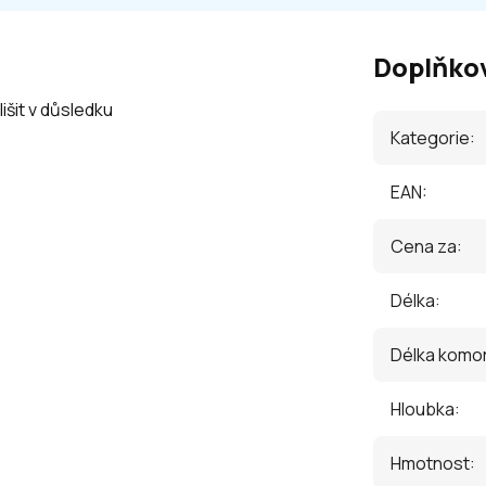
Doplňko
išit v důsledku
Kategorie
:
EAN
:
Cena za
:
Délka
:
Délka komo
Hloubka
:
Hmotnost
: