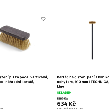
štění pizza pece, vertikální,
Kartáč na čištění pecí s hliní
po, náhradní kartáč,
úchytem, 910 mm | TECHNICA,
Line
SKLADEM
890 Kč
634 Kč
DPH
524 Kč bez DPH