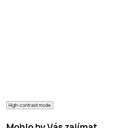
High-contrast mode
Mohlo by Vás zajímat