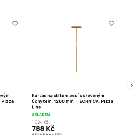
kovým
Kartáč na čištění pecí s dřevěným
Čis
 Pizza
úchytem, 1200 mm | TECHNICA, Pizza
93
Line
10 
SKLADEM
1 084 Kč
863
788 Kč
6
651 Kč bez DPH
53