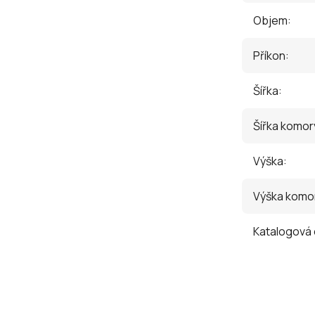
Objem
:
Příkon
:
Šířka
:
Šířka komor
Výška
:
Výška komo
Katalogová