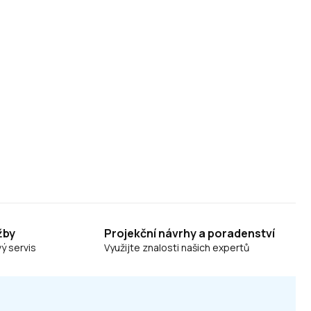
žby
Projekční návrhy a poradenství
ý servis
Využijte znalosti našich expertů