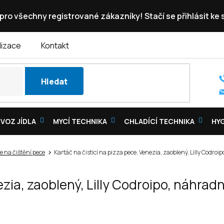
pro všechny registrované zákazníky! Stačí se přihlásit ke
lizace
Kontakt
Hledat
VOZ JÍDLA
MYCÍ TECHNIKA
CHLADÍCÍ TECHNIKA
HY
e na čištění pece
Kartáč na čisticí na pizza pece, Venezia, zaoblený, Lilly Cod
nezia, zaoblený, Lilly Codroipo, náhra