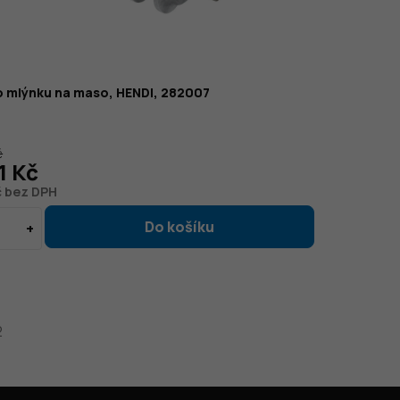
o mlýnku na maso, HENDI, 282007
č
1 Kč
č bez DPH
2