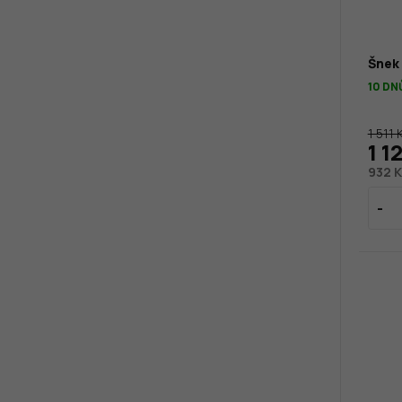
Šnek 
10 DN
1 511 
1 1
932 