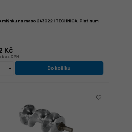
o mlýnku na maso 243022 | TECHNICA, Platinum
č
2 Kč
č bez DPH