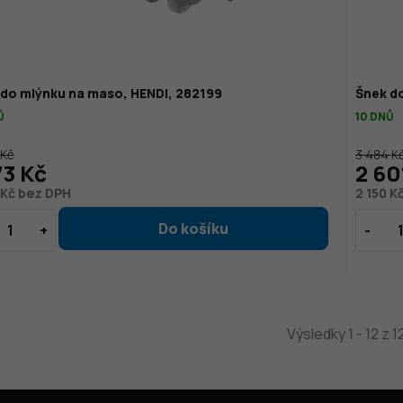
 do mlýnku na maso, HENDI, 282199
Šnek d
Ů
10 DNŮ
 Kč
3 484 K
73 Kč
2 60
 Kč bez DPH
2 150 K
Výsledky 1 - 12 z 1