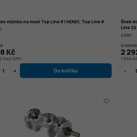
do mlýnku na masi Top Line 8 | HENDI, Top Line 8
Šnek d
Line 22
Ů
3 DNY
Kč
3 103 K
28 Kč
2 29
Kč bez DPH
1 894 K