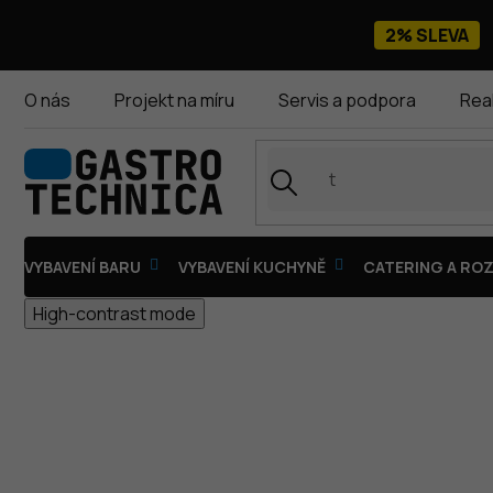
Přejít
na
2% SLEVA
obsah
O nás
Projekt na míru
Servis a podpora
Rea
VYBAVENÍ BARU
VYBAVENÍ KUCHYNĚ
CATERING A ROZ
High-contrast mode
NÁHRADNÍ ŠNEKY