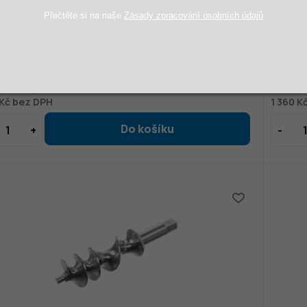
Přečtěte si na naše
Zásady zpracování osobních údajů
do mlýnku na masi Top Line 12 | HENDI, Top Line 12
Šnek do
Ů
10 DNŮ
 Kč
2 204 K
50 Kč
1 64
 Kč bez DPH
1 360 K