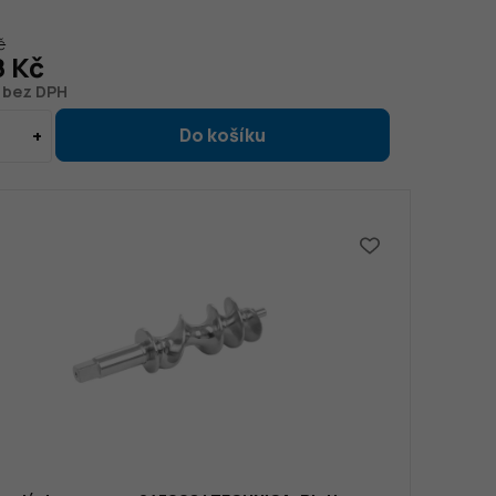
č
8 Kč
č bez DPH