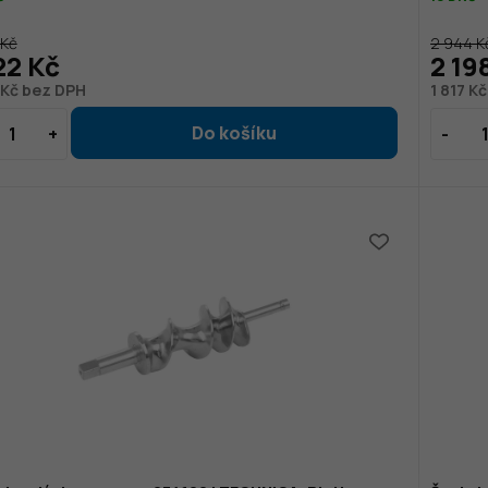
 Kč
2 944 K
22 Kč
2 19
 Kč bez DPH
1 817 K