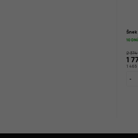
Šnek
10 DN
2 374
1 7
1 465