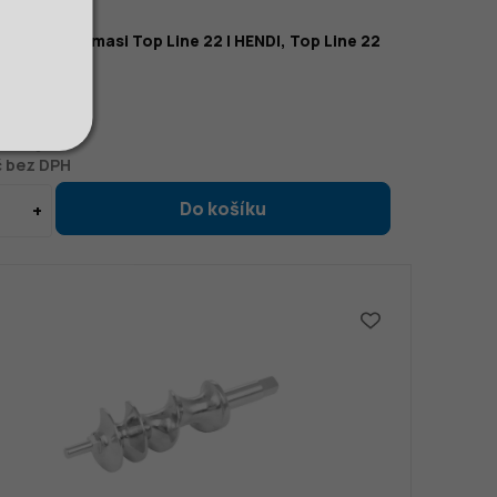
 mlýnku na masi Top Line 22 | HENDI, Top Line 22
č
6 Kč
č bez DPH