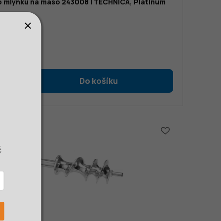
o mlýnku na maso 243008 | TECHNICA, Platinum
č
0 Kč
č bez DPH
č