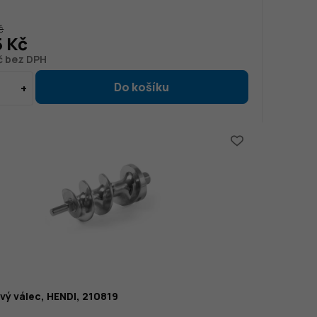
č
5 Kč
č bez DPH
vý válec, HENDI, 210819