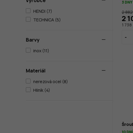
Výrobce
3 DNY
HENDI (7)
2 882
2 1
TECHNICA (5)
1 738
Barvy
inox (11)
Materiál
nerezová ocel (8)
Hliník (4)
Šrou
10 DN