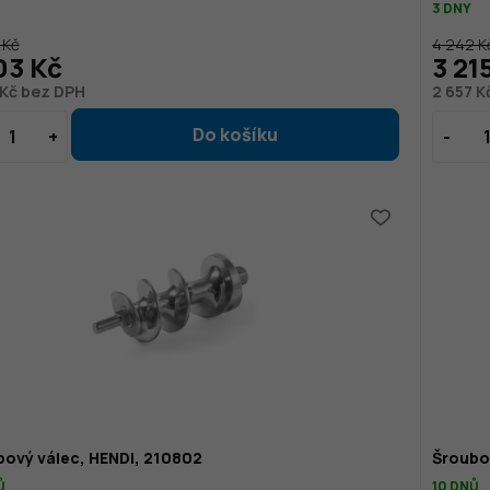
3 DNY
 Kč
4 242 K
03 Kč
3 21
 Kč bez DPH
2 657 K
bový válec, HENDI, 210802
Šroubo
Ů
10 DNŮ