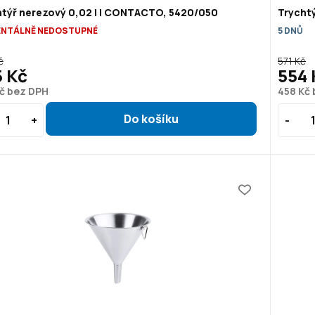
htýř nerezový 0,02 l | CONTACTO, 5420/050
Trycht
NTÁLNĚ NEDOSTUPNÉ
5 DNŮ
č
571 Kč
5 Kč
554 
č bez DPH
458 Kč