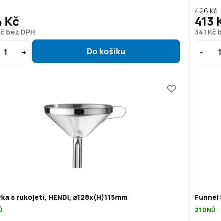
426 Kč
4 Kč
413 
Kč bez DPH
341 Kč 
ka s rukojetí, HENDI, ⌀128x(H)115mm
Funnel
Ů
21 DNŮ