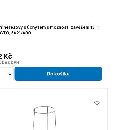
ř nerezový s úchytem s možnosti zavěšení 15 l |
CTO, 5421/400
2 Kč
č bez DPH