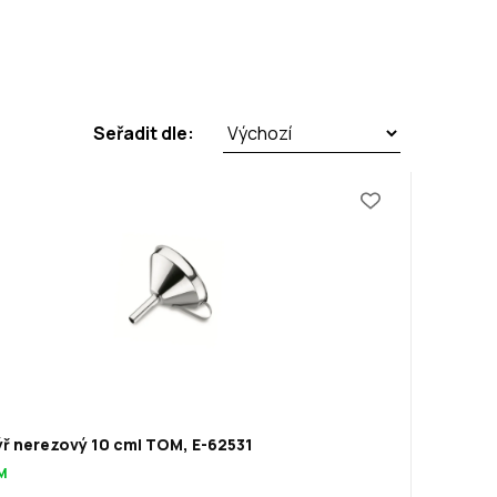
Seřadit dle:
ýř nerezový 10 cm| TOM, E-62531
M