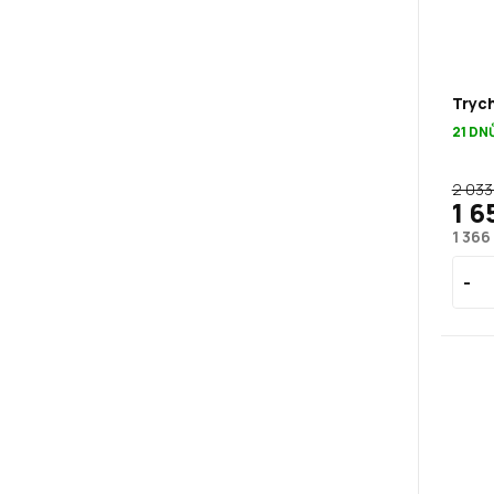
Tryc
21 DN
2 033
1 6
1 366