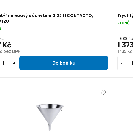
týř nerezový s úchytem 0,25 l | CONTACTO,
Trycht
/120
21 DNŮ
Ů
 Kč
1 688 K
 Kč
1 37
Kč bez DPH
1 135 K