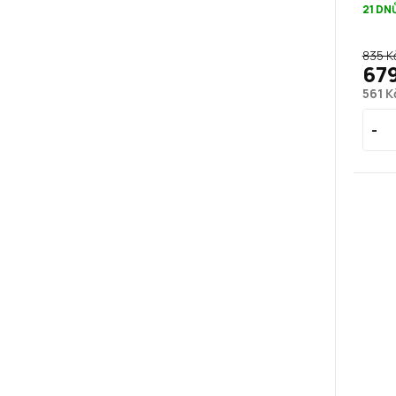
21 DN
835 K
67
561 K