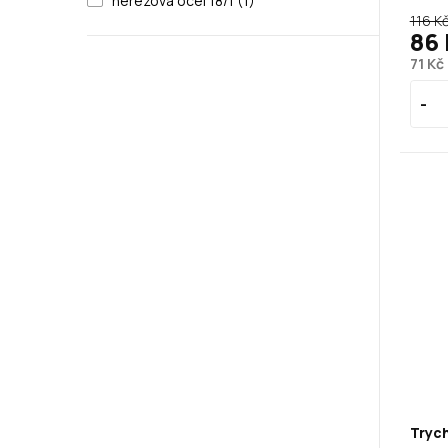
nerezová ocel 18/1 (1)
116 K
86
71 Kč
Trych