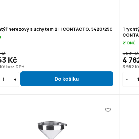
htýř nerezový s úchytem 2 l | CONTACTO, 5420/250
Trychtý
CONTA
Ů
21 DNŮ
 Kč
5 881 Kč
53 Kč
4 78
 Kč bez DPH
3 952 K