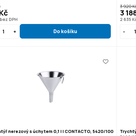
č
3 920 K
 Kč
3 18
 bez DPH
2 635 K
týř nerezový s úchytem 0,1 l | CONTACTO, 5420/100
Trycht