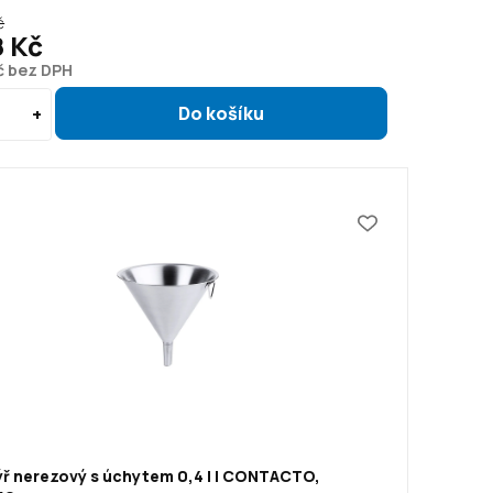
č
8 Kč
č bez DPH
ýř nerezový s úchytem 0,4 l | CONTACTO,