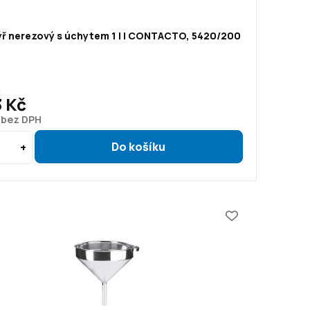
ýř nerezový s úchytem 1 l | CONTACTO, 5420/200
č
3 Kč
č bez DPH