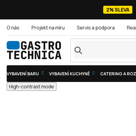
Přejít
na
2% SLEVA
obsah
O nás
Projekt na míru
Servis a podpora
Rea
VYBAVENÍ BARU
VYBAVENÍ KUCHYNĚ
CATERING A ROZ
High-contrast mode
NEREZOVÉ TRYCHTÝŘE