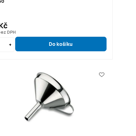
50
Kč
bez DPH