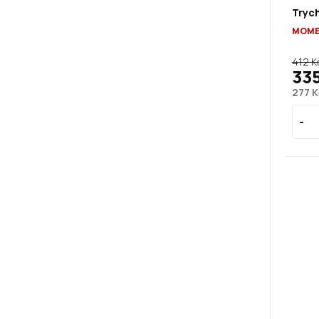
Tryc
MOME
412 K
33
277 K