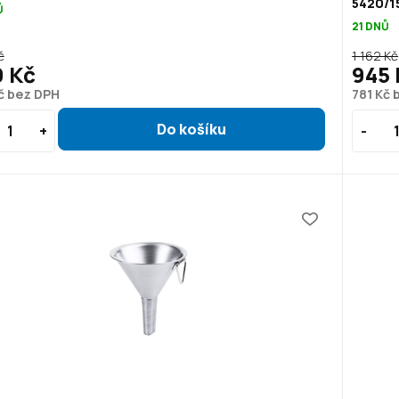
5420/1
Ů
21 DNŮ
č
1 162 Kč
9 Kč
945 
č bez DPH
781 Kč 