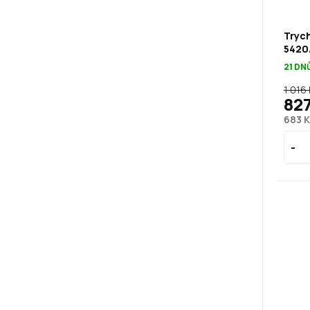
Trych
5420
21 DN
1 016
827
683 