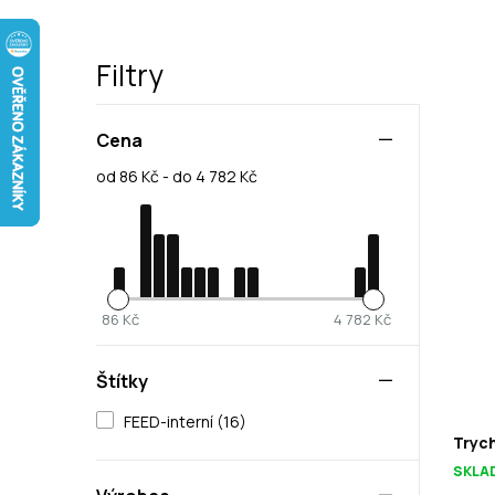
Filtry
Cena
od 86 Kč - do 4 782 Kč
86 Kč
4 782 Kč
Štítky
FEED-interní (16)
Trych
SKLA