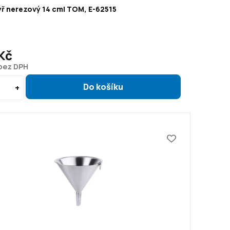
ýř nerezový 14 cm| TOM, E-62515
Kč
 bez DPH