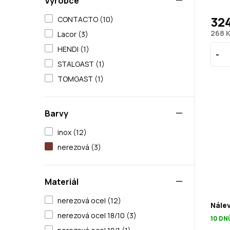
Výrobce
32
CONTACTO (10)
268 
Lacor (3)
HENDI (1)
STALGAST (1)
TOMGAST (1)
Barvy
inox (12)
nerezová (3)
Materiál
nerezová ocel (12)
Nálev
nerezová ocel 18/10 (3)
10 DN