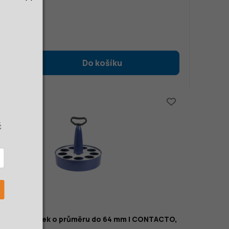
č
ez DPH
č
 na 9 skleniček o průměru do 64 mm | CONTACTO,
09