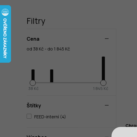
Filtry
Cena
od 38 Kč - do 1 845 Kč
38 Kč
1 845 Kč
Štítky
FEED-interní (4)
Chro
2380