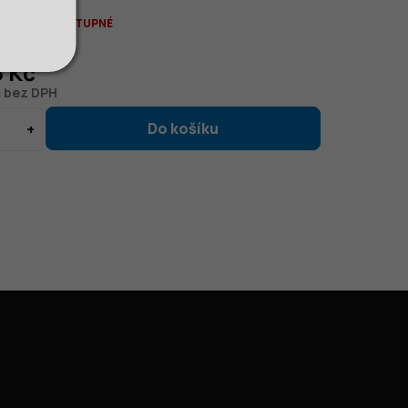
ÁLNĚ NEDOSTUPNÉ
č
5 Kč
č bez DPH
Instagram