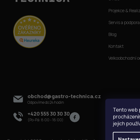
a
t
Projekce & Reali
í
Servis a podpora
Blog
Kontakt
Velkoobchodní o
Kontakt
obchod
@
gastro-technica.cz
Tento web p
+420 555 30 30 30
procházením
jejich použí
Nastave