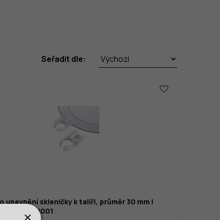
Seřadit dle:
ro upevnění skleničky k talíři, průměr 30 mm |
CTO, 2082/001