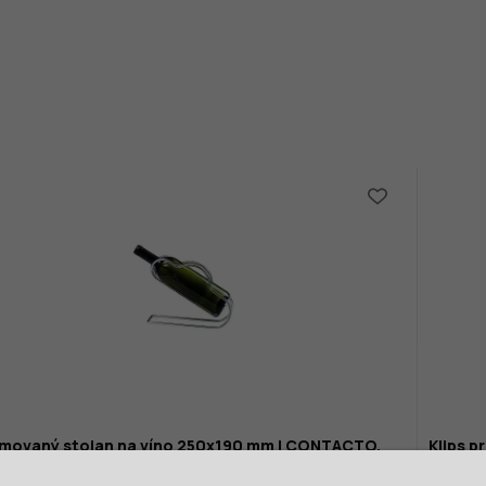
movaný stojan na víno 250x190 mm | CONTACTO,
Klips p
/250
CONTA