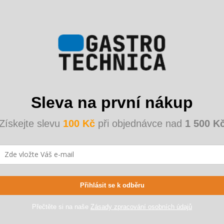
Ů
21 DNŮ
č
47 Kč
 Kč
38 K
č bez DPH
31 Kč b
Sleva na první nákup
Získejte slevu
100 Kč
při objednávce nad
1 500 K
Přihlásit se k odběru
Přečtěte si na naše
Zásady zpracování osobních údajů
n na 11 skleniček o průměru do 55 mm | CONTACTO,
Stojan
/011
1254/0