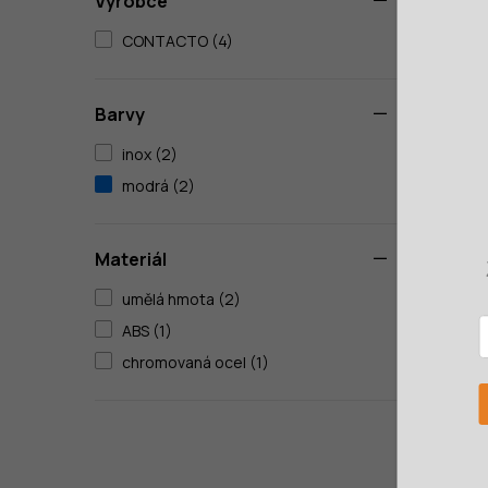
Výrobce
21 DN
CONTACTO (4)
588 K
478
395 K
Barvy
inox (2)
modrá (2)
Materiál
umělá hmota (2)
ABS (1)
chromovaná ocel (1)
Stoja
1254