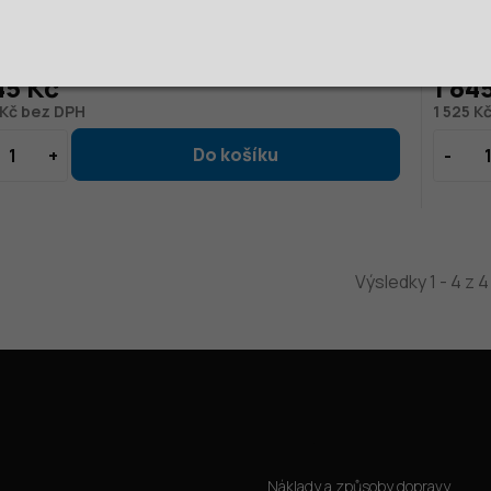
Ů
MOMENT
 Kč
2 269 K
45 Kč
1 84
 Kč bez DPH
1 525 K
Výsledky 1 - 4 z 4
Jak nakoupit
Náklady a způsoby dopravy