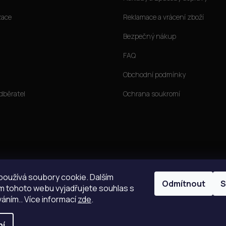
zace
Reklamace a vrácení zboží
Bezpečný nákup
FAQ
Obchodní podmínky
dběratel
Ochrana soukromí
oužívá soubory cookie. Dalším
Odmítnout
S
 tohoto webu vyjadřujete souhlas s
váním.. Více informací
zde
.
ní