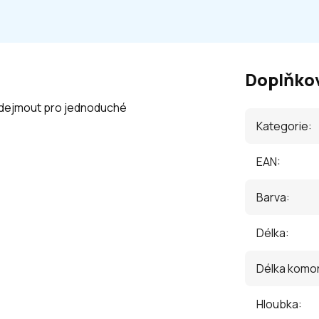
Doplňko
 odejmout pro jednoduché
Kategorie
:
EAN
:
Barva
:
Délka
:
Délka komo
Hloubka
: