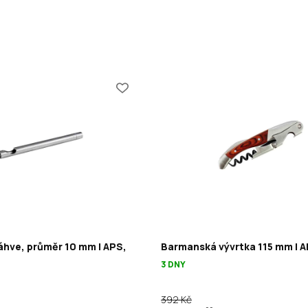
láhve, průměr 10 mm | APS,
Barmanská vývrtka 115 mm | A
3 DNY
392 Kč