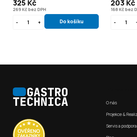
325 Kč
203 Kč
269 Kč bez DPH
168 Kč bez 
Z
á
Informace pro vás
p
O nás
a
t
Projekce & Reali
í
Servis a podpora