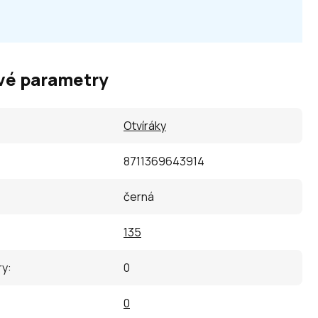
vé parametry
Otvíráky
8711369643914
černá
135
ry
:
0
0