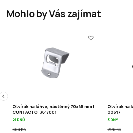
Mohlo by Vás zajímat
Otvírák na láhve, nástěnný 70x45 mm |
Otvírak na 
CONTACTO, 361/001
00617
21 DNŮ
3 DNY
399 Kč
229 Kč