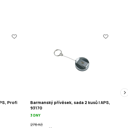
PS, Profi
Barmanský přívěsek, sada 2 kusů | APS,
Ke
93170
10 
3 DNY
276 Kč
116