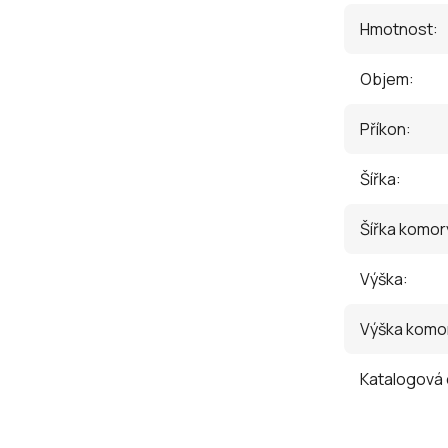
Hmotnost
:
Objem
:
Příkon
:
Šířka
:
Šířka komor
Výška
:
Výška komo
Katalogová