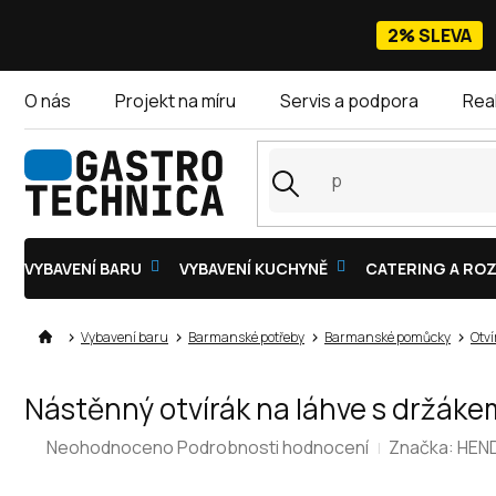
Přejít
na
2% SLEVA
obsah
O nás
Projekt na míru
Servis a podpora
Rea
VYBAVENÍ BARU
VYBAVENÍ KUCHYNĚ
CATERING A ROZ
Vybavení baru
Barmanské potřeby
Barmanské pomůcky
Otví
Nástěnný otvírák na láhve s držá
Průměrné
Neohodnoceno
Podrobnosti hodnocení
Značka:
HEND
hodnocení
produktu