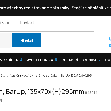
pro všechny registrované zákazníky! Stačí se přihlásit ke
lizace
Kontakt
Hledat
VOZ JÍDLA
MYCÍ TECHNIKA
CHLADÍCÍ TECHNIKA
HY
ráky
Nástěnný otvírák na láhve s držákem, BarUp, 135x70x(H)295mm
kem, BarUp, 135x70x(H)295mm
643914
I