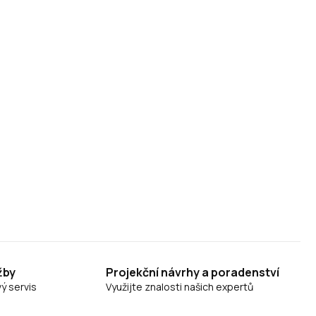
žby
Projekční návrhy a poradenství
ý servis
Využijte znalosti našich expertů