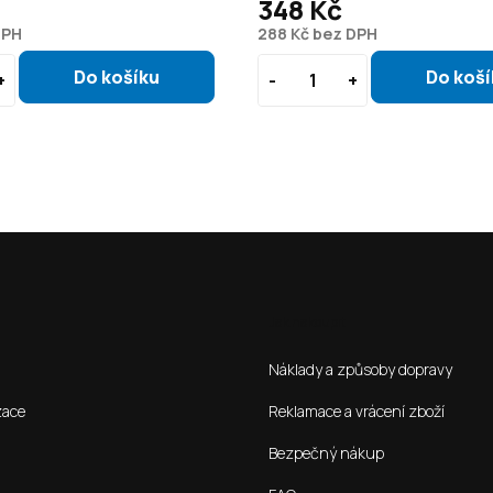
348 Kč
DPH
288 Kč bez DPH
Jak nakoupit
Náklady a způsoby dopravy
zace
Reklamace a vrácení zboží
Bezpečný nákup