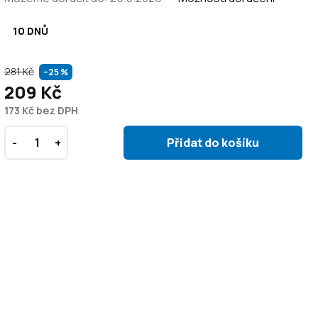
10 DNŮ
281 Kč
–25 %
209 Kč
173 Kč bez DPH
Přidat do košíku