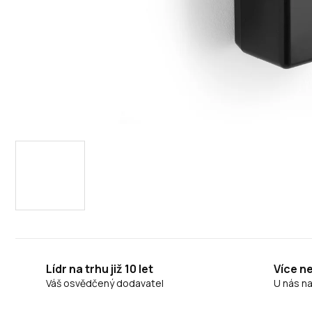
Lídr na trhu již 10 let
Více n
Váš osvědčený dodavatel
U nás n