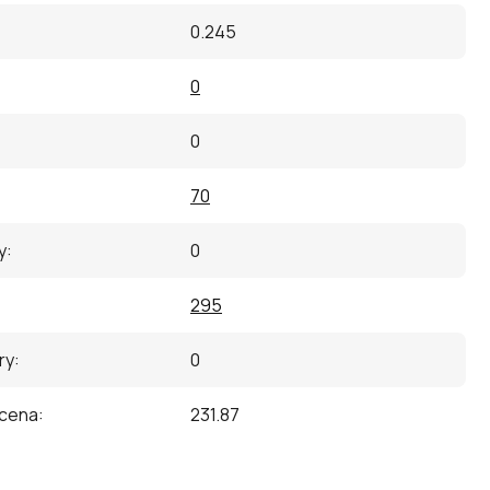
0.245
0
0
70
y
:
0
295
ry
:
0
 cena
:
231.87