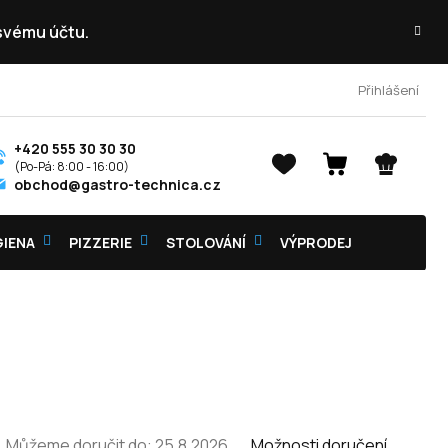
 svému účtu.
Přihlášení
+420 555 30 30 30
NÁKUPNÍ
obchod@gastro-technica.cz
KOŠÍK
GIENA
PIZZERIE
STOLOVÁNÍ
VÝPRODEJ
Můžeme doručit do:
25.8.2026
Možnosti doručení