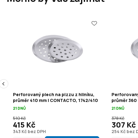
Perforovaný plech na pizzu z hliníku,
Perforovaný 
průměr 410 mm | CONTACTO, 1742/410
průměr 360
21 DNŮ
21 DNŮ
510 Kč
378 Kč
415 Kč
307 Kč
343 Kč bez DPH
254 Kč bez 