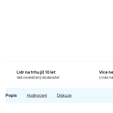
Lídr na trhu již 10 let
Více n
Váš osvědčený dodavatel
U nás n
Popis
Hodnocení
Diskuze