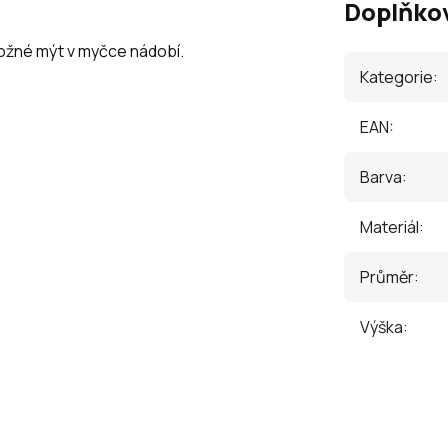
Doplňko
 možné mýt v myčce nádobí.
Kategorie
:
EAN
:
Barva
:
Materiál
:
Průměr
:
Výška
: