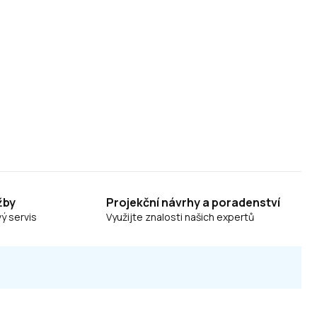
žby
Projekční návrhy a poradenství
ý servis
Využijte znalosti našich expertů