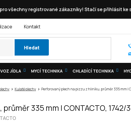
pro všechny registrované zákazníky! Stačí se přihlásit ke
lizace
Kontakt
Hledat
VOZ JÍDLA
MYCÍ TECHNIKA
CHLADÍCÍ TECHNIKA
HY
plechy
Kulaté plechy
Perforovaný plech na pizzu z hliníku, průměr 335 mm |
íku, průměr 335 mm | CONTACTO, 1742/
TACTO