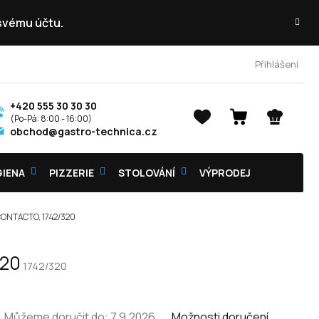
 svému účtu.
Přihlášení
+420 555 30 30 30
NÁKUPNÍ
obchod@gastro-technica.cz
KOŠÍK
GIENA
PIZZERIE
STOLOVÁNÍ
VÝPRODEJ
 CONTACTO, 1742/320
320
1742/320
Můžeme doručit do:
7.9.2026
Možnosti doručení