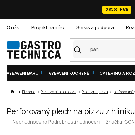
Přejít
na
2% SLEVA
obsah
O nás
Projekt na míru
Servis a podpora
Rea
VYBAVENÍ BARU
VYBAVENÍ KUCHYNĚ
CATERING A ROZ
Pizzerie
Plechy a síta na pizzu
Plechy na pizzu
perforované 
Perforovaný plech na pizzu z hlin
Průměrné
Neohodnoceno
Podrobnosti hodnocení
Značka:
CON
hodnocení
produktu