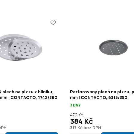
plech na pizzu z hliníku,
Perforovaný plech na pizzu, 
 mm | CONTACTO, 1742/360
mm | CONTACTO, 6315/350
3 DNY
472 Kč
384 Kč
DPH
317 Kč bez DPH