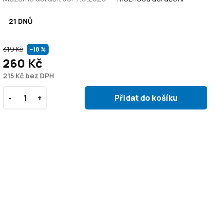
21 DNŮ
319 Kč
–18 %
260 Kč
215 Kč bez DPH
Přidat do košíku