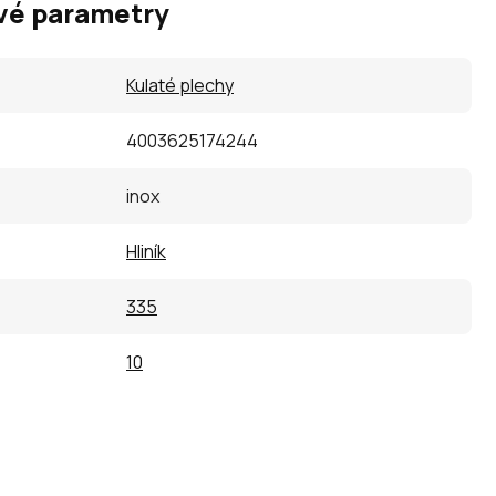
vé parametry
Kulaté plechy
4003625174244
inox
Hliník
335
10