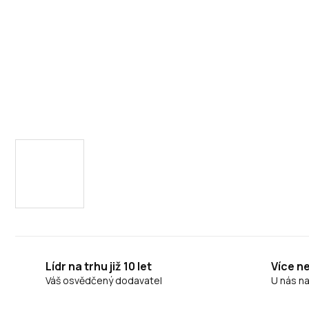
Lídr na trhu již 10 let
Více n
Váš osvědčený dodavatel
U nás n