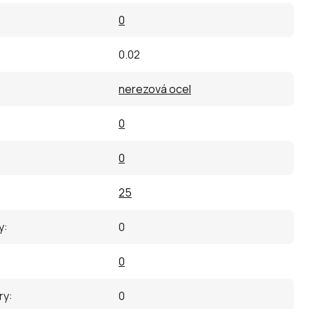
0
0.02
nerezová ocel
0
0
25
y
:
0
0
ry
:
0