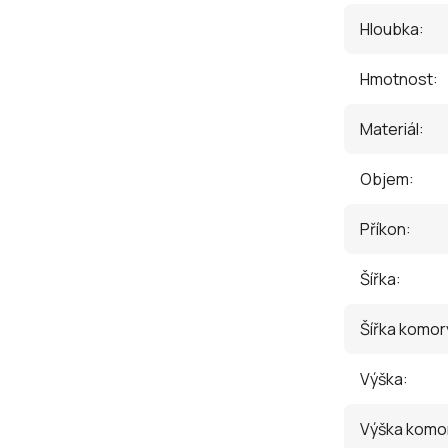
Hloubka
:
Hmotnost
:
Materiál
:
Objem
:
Příkon
:
Šířka
:
Šířka komor
Výška
:
Výška komo