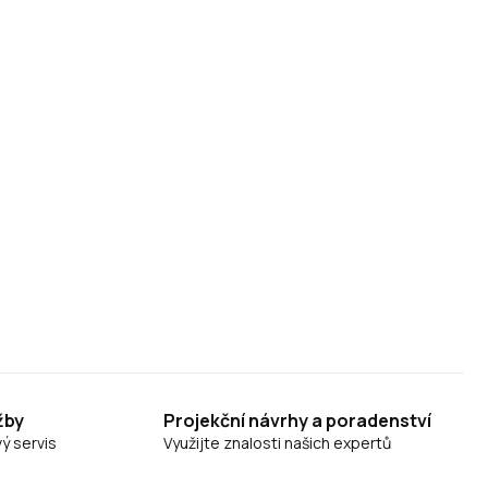
žby
Projekční návrhy a poradenství
ý servis
Využijte znalosti našich expertů