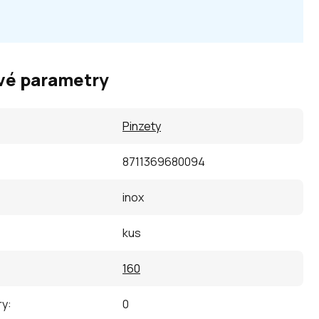
vé parametry
Pinzety
8711369680094
inox
kus
160
ry
:
0