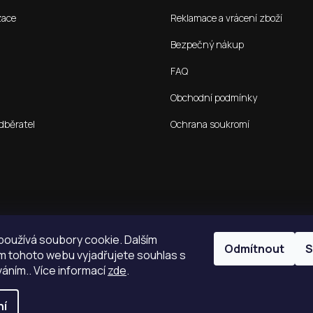
zace
Reklamace a vrácení zboží
Bezpečný nákup
FAQ
Obchodní podmínky
dběratel
Ochrana soukromí
oužívá soubory cookie. Dalším
Odmítnout
S
 tohoto webu vyjadřujete souhlas s
váním.. Více informací
zde
.
ní
.