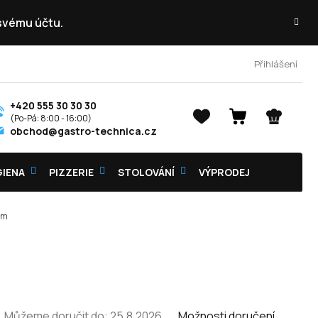
 svému účtu.
Přihlášení
+420 555 30 30 30
NÁKUPNÍ
obchod@gastro-technica.cz
KOŠÍK
GIENA
PIZZERIE
STOLOVÁNÍ
VÝPRODEJ
mm
Můžeme doručit do:
25.8.2026
Možnosti doručení