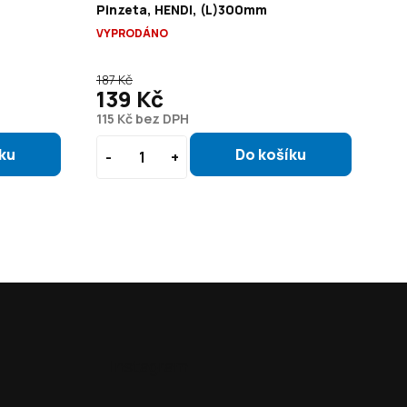
Pinzeta, HENDI, (L)300mm
Pi
VYPRODÁNO
10 
187 Kč
180
139 Kč
1
115 Kč bez DPH
11
Instagram