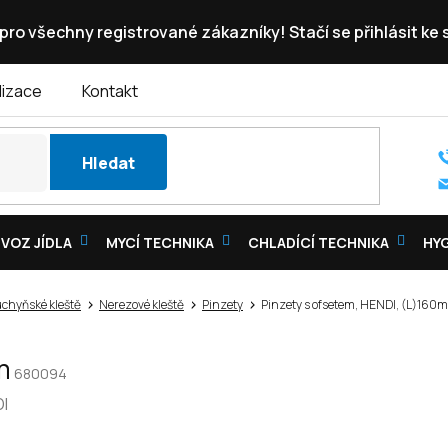
pro všechny registrované zákazníky! Stačí se přihlásit ke
lizace
Kontakt
Hledat
VOZ JÍDLA
MYCÍ TECHNIKA
CHLADÍCÍ TECHNIKA
HY
chyňské kleště
Nerezové kleště
Pinzety
Pinzety s ofsetem, HENDI, (L)160
m
680094
I