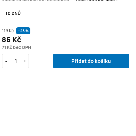
10 DNŮ
116 Kč
–25 %
86 Kč
71 Kč bez DPH
Přidat do košíku