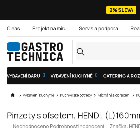
Přejít
na
2% SLEVA
obsah
O nás
Projekt na míru
Servis a podpora
Rea
VYBAVENÍ BARU
VYBAVENÍ KUCHYNĚ
CATERING A ROZ
Vybavení kuchyně
Kuchyňské potřeby
Míchání a obracení
Ku
Pinzety s ofsetem, HENDI, (L)160m
Průměrné
Neohodnoceno
Podrobnosti hodnocení
Značka:
HEND
hodnocení
produktu