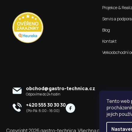
t
Projekce & Reali
í
Servis a podpora
Blog
Kontakt
Velkoobchodní o
Kontakt
obchod
@
gastro-technica.cz
Tento web p
+420 555 30 30 30
procházením
jejich použí
Nastave
Copyright 2026
gastro-technica
. Všechna práva vyhrazena