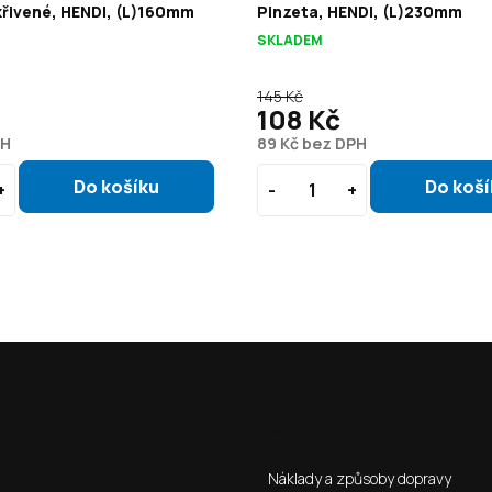
křivené, HENDI, (L)160mm
Pinzeta, HENDI, (L)230mm
SKLADEM
145 Kč
108 Kč
PH
89 Kč bez DPH
Jak nakoupit
Náklady a způsoby dopravy