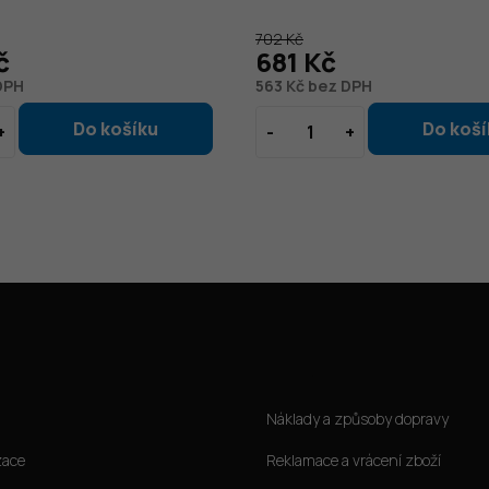
702 Kč
č
681 Kč
DPH
563 Kč bez DPH
Jak nakoupit
Náklady a způsoby dopravy
zace
Reklamace a vrácení zboží