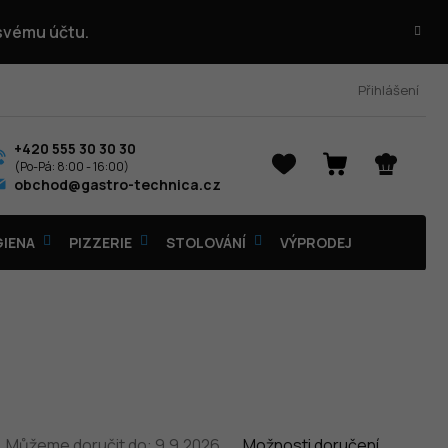
 svému účtu.
Přihlášení
+420 555 30 30 30
NÁKUPNÍ
obchod@gastro-technica.cz
KOŠÍK
GIENA
PIZZERIE
STOLOVÁNÍ
VÝPRODEJ
Můžeme doručit do:
9.9.2026
Možnosti doručení