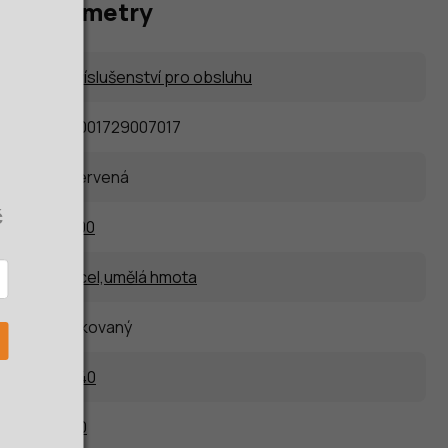
vé parametry
Příslušenství pro obsluhu
4001729007017
červená
č
300
ocel,umělá hmota
lakovaný
240
90