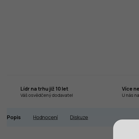
Lídr na trhu již 10 let
Více n
Váš osvědčený dodavatel
U nás n
Popis
Hodnocení
Diskuze