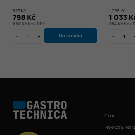
823 Kč
1 065 Kč
798 Kč
1 033 K
660 Kč bez DPH
854 Kč bez 
Z
á
Informace pro vás
p
O nás
a
t
Projekce & Reali
í