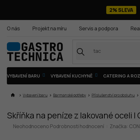
Přejít
na
2% SLEVA
obsah
O nás
Projekt na míru
Servis a podpora
Rea
VYBAVENÍ BARU
VYBAVENÍ KUCHYNĚ
CATERING A ROZ
Vybavení baru
Barmanské potřeby
Příslušenství pro obsluhu
Skříňka na peníze z lakované oceli
Průměrné
Neohodnoceno
Podrobnosti hodnocení
Značka:
CON
hodnocení
produktu