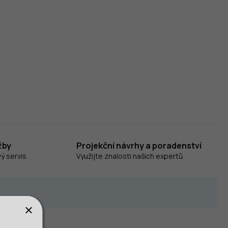
žby
Projekční návrhy a poradenství
ý servis
Využijte znalosti našich expertů