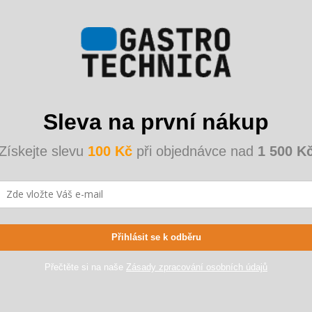
Doplňko
sti 2 klíče- 5 přihrádek-
Kategorie
:
EAN
:
Sleva na první nákup
Barva
:
Získejte slevu
100 Kč
při objednávce nad
1 500 K
Délka
:
Materiál
:
Povrch
:
Přihlásit se k odběru
Šířka
:
Přečtěte si na naše
Zásady zpracování osobních údajů
Výška
: