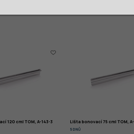
ací 120 cm| TOM, A-143-3
Lišta bonovací 75 cm| TOM, A
5 DNŮ