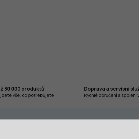
ež 30 000 produktů
Doprava a servisní slu
ajdete vše, co potřebujete
Rychlé doručení a spolehliv