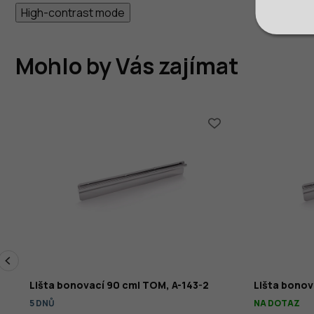
High-contrast mode
Mohlo by Vás zajímat
Lišta bonovací 90 cm| TOM, A-143-2
Lišta bonov
5 DNŮ
NA DOTAZ