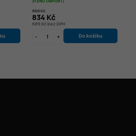
21 DNŮ (IMPORT)
5 D
868 Kč
834 Kč
8
689 Kč bez DPH
73
Instagram