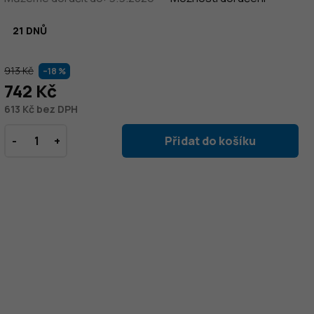
21 DNŮ
913 Kč
–18 %
742 Kč
613 Kč bez DPH
Přidat do košíku