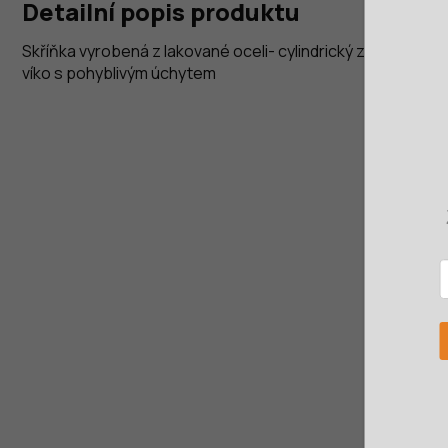
Detailní popis produktu
Skříňka vyrobená z lakované oceli- cylindrický zámek- součá
víko s pohyblivým úchytem