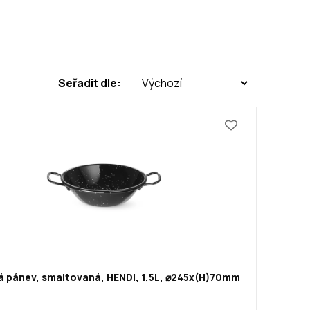
Seřadit dle:
á pánev, smaltovaná, HENDI, 1,5L, ⌀245x(H)70mm