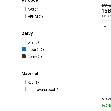
Výrobce
178 K
158
APS (7)
131 K
HENDI (1)
Barvy
bílá (7)
modrá (7)
černý (1)
Materiál
Kov (3)
smaltovaná ocel (1)
Miska
14 DN