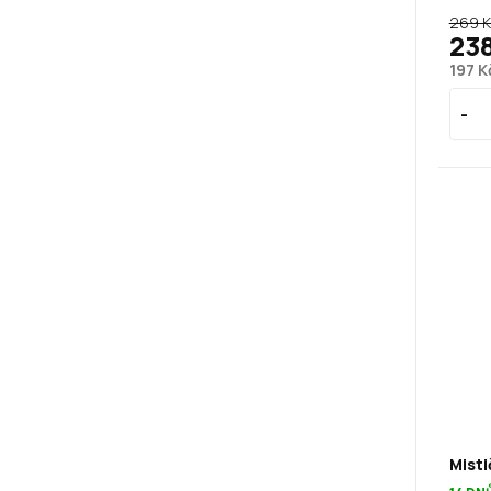
269 
23
197 K
Misti