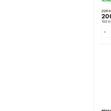
14 DN
225 K
20
165 K
Miska