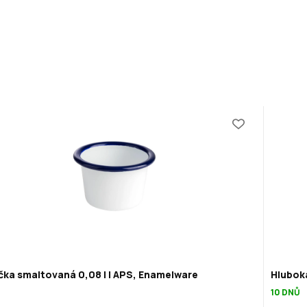
čka smaltovaná 0,08 l | APS, Enamelware
Hlubok
10 DNŮ