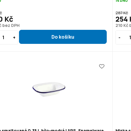
Ů
14 DNŮ
č
287 Kč
0 Kč
254 
č bez DPH
210 Kč
 smaltovaná 0,35 l, bílo-modrá | APS, Enamelware
Miska s