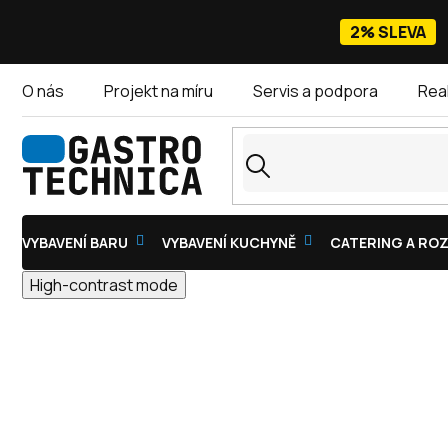
Přejít
na
2% SLEVA
obsah
O nás
Projekt na míru
Servis a podpora
Rea
VYBAVENÍ BARU
VYBAVENÍ KUCHYNĚ
CATERING A ROZ
High-contrast mode
SMALTOVANÉ MISKY