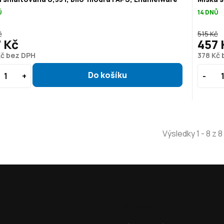
Ů
14 DNŮ
č
515 Kč
 Kč
457 
Kč bez DPH
378 Kč
Výsledky 1 - 8 z 8
Jak nakoupit