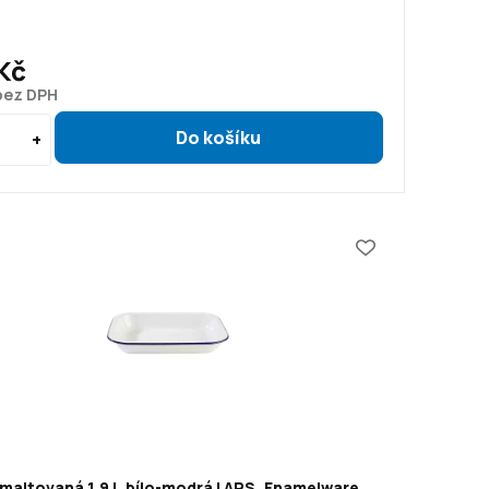
Kč
 bez DPH
maltovaná 1,9 l, bílo-modrá | APS, Enamelware