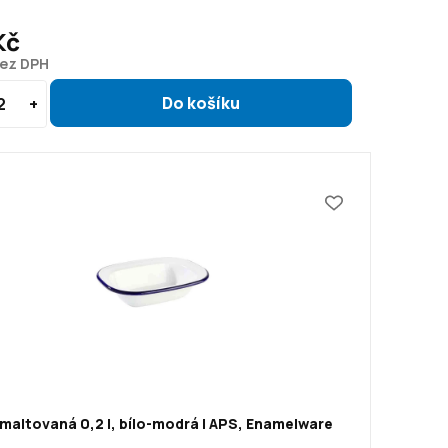
Kč
bez DPH
maltovaná 0,2 l, bílo-modrá | APS, Enamelware