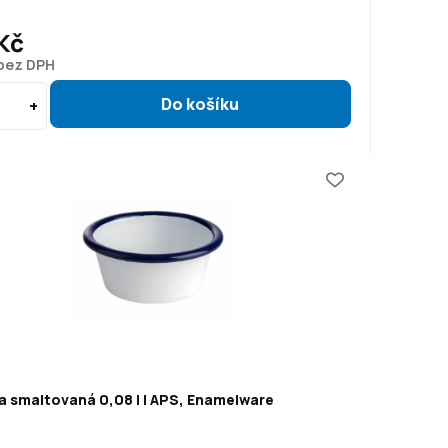
Kč
 bez DPH
a smaltovaná 0,08 l | APS, Enamelware