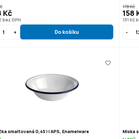
Kč
178 Kč
8 Kč
158 
č bez DPH
131 Kč 
čka smaltovaná 0,45 l | APS, Enamelware
Miska s