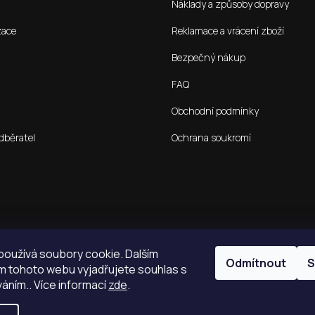
Náklady a způsoby dopravy
zace
Reklamace a vrácení zboží
Bezpečný nákup
FAQ
Obchodní podmínky
dběratel
Ochrana soukromí
oužívá soubory cookie. Dalším
Odmítnout
S
 tohoto webu vyjadřujete souhlas s
váním.. Více informací
zde
.