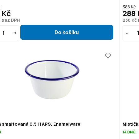
č
385 Kč
 Kč
288 
č bez DPH
238 Kč
 smaltovaná 0,5 l | APS, Enamelware
Mističk
Ů
14 DNŮ