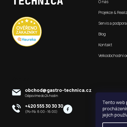
O nás
a
t
Projekce & Reali
í
Servis a podpora
Blog
Kontakt
Velkoobchodní o
Kontakt
obchod
@
gastro-technica.cz
Tento web p
+420 555 30 30 30
procházením
jejich použí