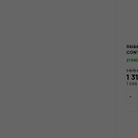
Sklád
CONT
21 DN
1 615 
1 3
1 086