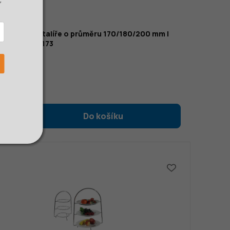
 stojan na talíře o průměru 170/180/200 mm |
TO, 3240/173
Kč
 bez DPH