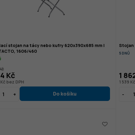
ací stojan na tácy nebo kufry 620x390x685 mm |
Stojan
ACTO, 1606/460
5 DNŮ
Ů
Kč
14 Kč
1 86
 Kč bez DPH
1 539 K