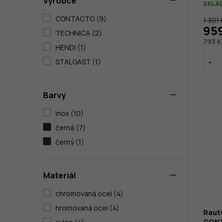
Výrobce
SKLA
CONTACTO (9)
1 301 
95
TECHNICA (2)
793 K
HENDI (1)
STALGAST (1)
Barvy
inox (10)
černá (7)
černý (1)
Materiál
chromovaná ocel (4)
hromovaná ocel (4)
Rauto
CONT