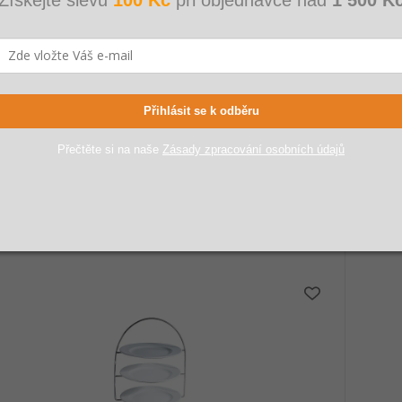
dací stojan na podnos, HENDI, 520x410x(H)800mm
Rautový
CONTAC
Ů
21 DNŮ
Přihlásit se k odběru
 Kč
804 Kč
70 Kč
654 
Přečtěte si na naše
Zásady zpracování osobních údajů
Kč bez DPH
540 Kč