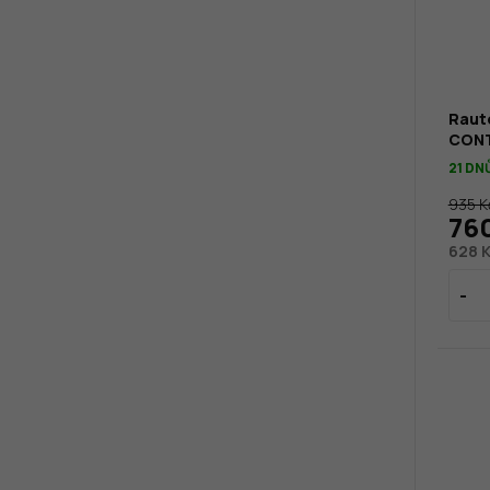
Rauto
CONT
21 DN
935 K
76
628 