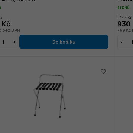
Ů
21 DNŮ
č
1 143 Kč
 Kč
930
č bez DPH
769 Kč