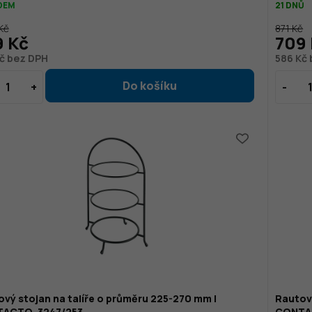
DEM
21 DNŮ
Kč
871 Kč
9 Kč
709
č bez DPH
586 Kč
vý stojan na talíře o průměru 225-270 mm |
Rautový
ACTO, 3247/253
CONTAC