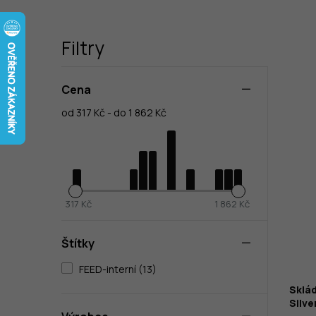
Filtry
Cena
od 317 Kč - do 1 862 Kč
317 Kč
1 862 Kč
Štítky
FEED-interní (13)
Sklá
Silve