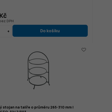
 Kč
 bez DPH
 stojan na talíře o průměru 265-310 mm |
TO, 3247/303