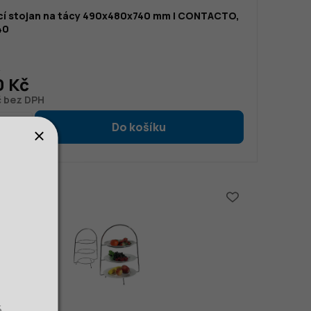
cí stojan na tácy 490x480x740 mm | CONTACTO,
40
č
0 Kč
č bez DPH
č