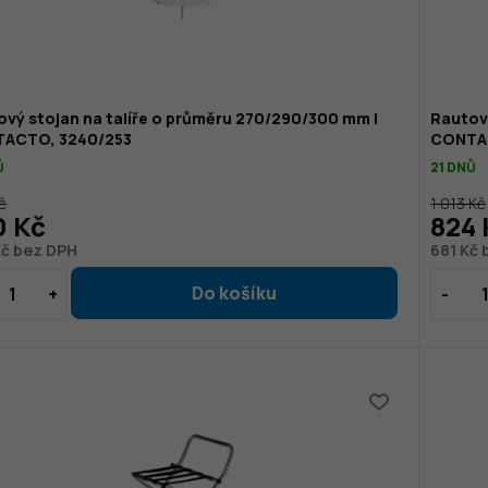
vý stojan na talíře o průměru 270/290/300 mm |
Rautový
ACTO, 3240/253
CONTA
Ů
21 DNŮ
č
1 013 Kč
0 Kč
824 
Kč bez DPH
681 Kč