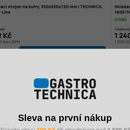
ací stojan na kufry, 550x530x720 mm | TECHNICA,
Skláda
r Line
1605/7
21 DNŮ
 Kč
1 525 K
2 Kč
1 24
č bez DPH
1 025 K
Sleva na první nákup
Získejte slevu
100 Kč
při objednávce nad
1 500 K