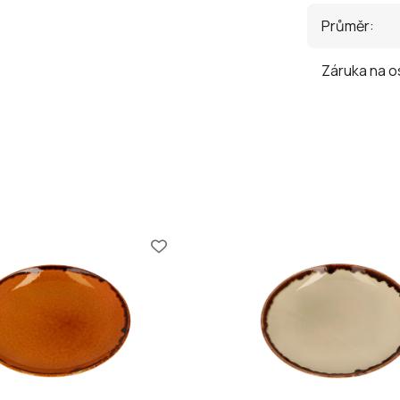
Průměr
:
Záruka na o