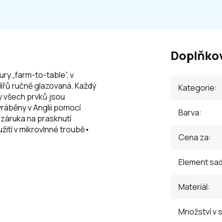
Doplňko
ury „farm-to-table”, v
alířů ručně glazovaná. Každý
Kategorie
:
y všech prvků jsou
ráběny v Anglii pomocí
Barva
:
 záruka na prasknutí
ití v mikrovlnné troubě•
Cena za
:
Element sa
Materiál
:
Množství v 