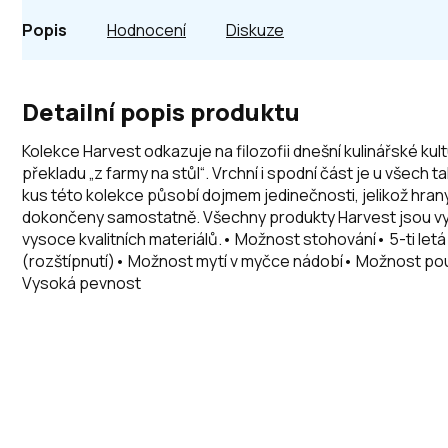
Popis
Hodnocení
Diskuze
Detailní popis produktu
Kolekce Harvest odkazuje na filozofii dnešní kulinářské kult
překladu „z farmy na stůl“. Vrchní i spodní část je u všech t
kus této kolekce působí dojmem jedinečnosti, jelikož hran
dokončeny samostatně. Všechny produkty Harvest jsou vy
vysoce kvalitních materiálů.• Možnost stohování• 5-ti letá
(rozštípnutí)• Možnost mytí v myčce nádobí• Možnost použ
Vysoká pevnost