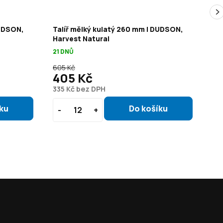
DUDSON,
Talíř mělký kulatý 260 mm | DUDSON,
Ta
Harvest Natural
DU
21 DNŮ
21 
605 Kč
1 1
405 Kč
7
335 Kč bez DPH
64