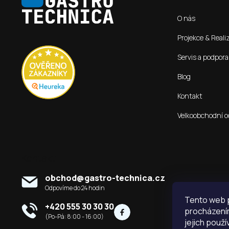
p
O nás
a
t
Projekce & Reali
í
Servis a podpora
Blog
Kontakt
Velkoobchodní o
Kontakt
obchod
@
gastro-technica.cz
Tento web p
+420 555 30 30 30
procházením
jejich použí