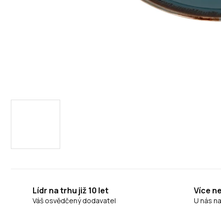
Lídr na trhu již 10 let
Více n
Váš osvědčený dodavatel
U nás n