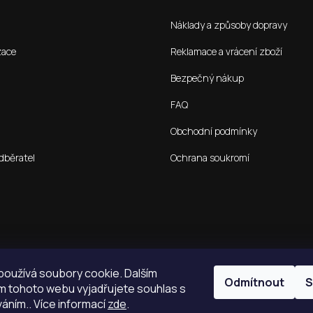
Náklady a způsoby dopravy
zace
Reklamace a vrácení zboží
Bezpečný nákup
FAQ
Obchodní podmínky
dběratel
Ochrana soukromí
oužívá soubory cookie. Dalším
Odmítnout
S
 tohoto webu vyjadřujete souhlas s
váním.. Více informací
zde
.