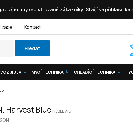
pro všechny registrované zákazníky! Stačí se přihlásit ke
lizace
Kontakt
Hledat
VOZ JÍDLA
MYCÍ TECHNIKA
CHLADÍCÍ TECHNIKA
HY
lue
, Harvest Blue
HVBLEV101
SON