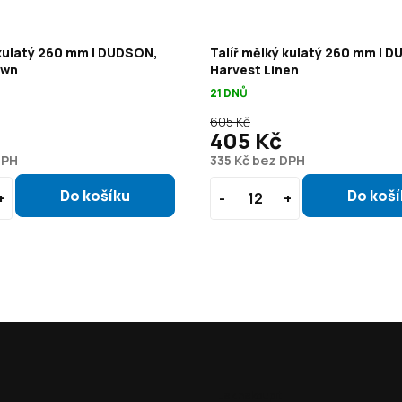
 kulatý 260 mm | DUDSON,
Talíř mělký kulatý 260 mm | 
own
Harvest Linen
21 DNŮ
605 Kč
405 Kč
DPH
335 Kč bez DPH
Jak nakoupit