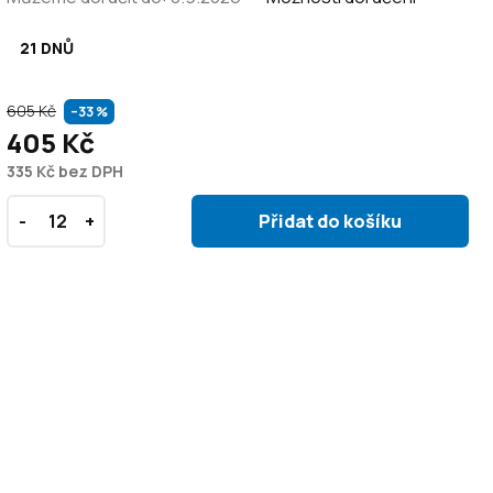
21 DNŮ
605 Kč
–33 %
405 Kč
335 Kč bez DPH
Přidat do košíku