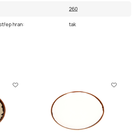
260
střep hran
:
tak