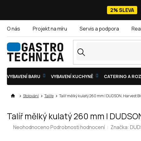
Přejít
na
2% SLEVA
obsah
O nás
Projekt na míru
Servis a podpora
Rea
VYBAVENÍ BARU
VYBAVENÍ KUCHYNĚ
CATERING A ROZ
Stolování
Talíře
Talíř mělký kulatý 260 mm | DUDSON, Harvest B
Talíř mělký kulatý 260 mm | DUDSON
Průměrné
Neohodnoceno
Podrobnosti hodnocení
Značka:
DUD
hodnocení
produktu