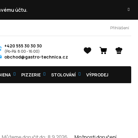
 svému účtu.
Přihlášení
+420 555 30 30 30
NÁKUPNÍ
obchod@gastro-technica.cz
KOŠÍK
GIENA
PIZZERIE
STOLOVÁNÍ
VÝPRODEJ
Můžeme doručit do:
8.9.2026
Možnosti doručení