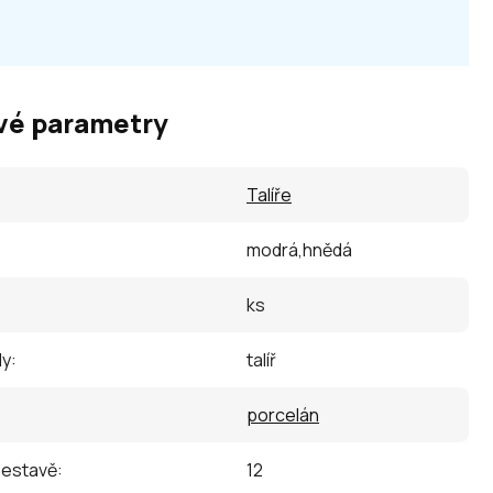
vé parametry
Talíře
modrá,hnědá
ks
dy
:
talíř
porcelán
sestavě
:
12