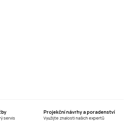
žby
Projekční návrhy a poradenství
ý servis
Využijte znalosti našich expertů