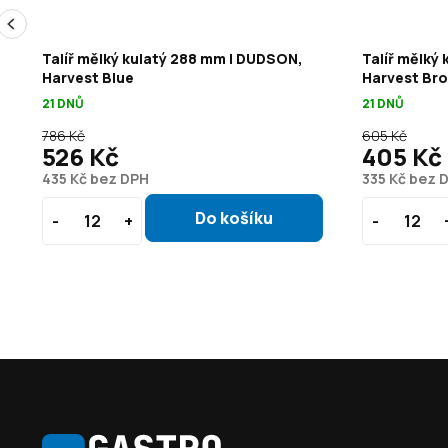
Talíř mělký kulatý 288 mm | DUDSON,
Talíř mělký
Harvest Blue
Harvest Br
21 DNŮ
21 DNŮ
786 Kč
605 Kč
526 Kč
405 Kč
435 Kč bez DPH
335 Kč bez 
Z
á
Informace pro vás