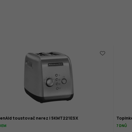
henAid toustovač nerez | 5KMT221ESX
Topinko
DEM
7 DNŮ