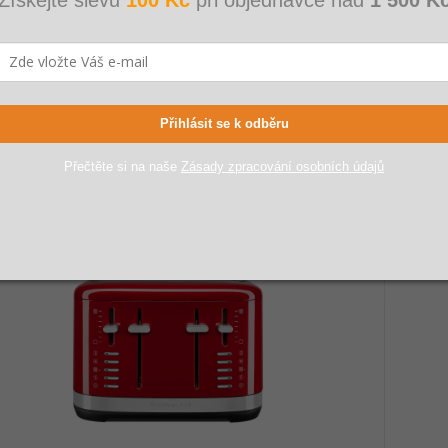
enaid toustovač Artisan pistáciová | 5KMT2204EPT
Kitche
červen
5 DNŮ
90 Kč
4 99
Přihlásit se k odběru
 Kč bez DPH
4 124 K
Přečtěte si na naše
Zásady zpracování osobních údajů