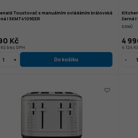
henaid Toustovač s manuálním ovládáním královská
Kitche
ená | 5KMT4109EER
černá 
5 DNŮ
90 Kč
4 99
 Kč bez DPH
4 124 K