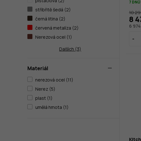
pistáciová (2)
7 DNŮ
stříbřitě šedá (2)
10 29
8 4
černá litina (2)
6 974
červená metalíza (2)
Nerezová ocel (1)
Dalších (3)
Materiál
nerezová ocel (11)
Nerez (5)
plast (1)
umělá hmota (1)
Kitc