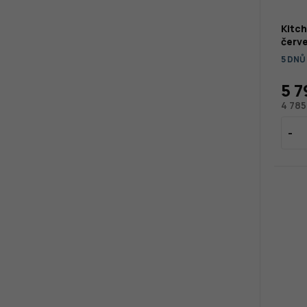
Kitc
červ
5 DNŮ
5 7
4 785