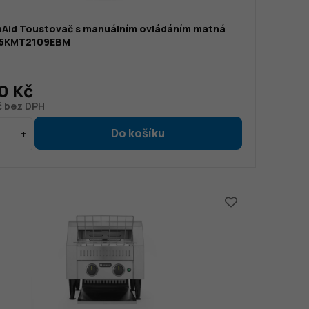
nAid Toustovač s manuálním ovládáním matná
| 5KMT2109EBM
0 Kč
č bez DPH