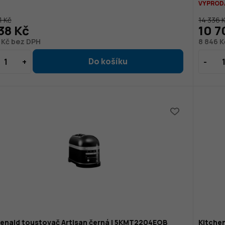
VYPROD
1 Kč
14 336 
38 Kč
10 7
 Kč bez DPH
8 846 
henaid toustovač Artisan černá | 5KMT2204EOB
Kitchen