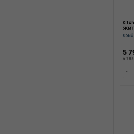
Kitch
5KMT
5 DNŮ
5 7
4 785