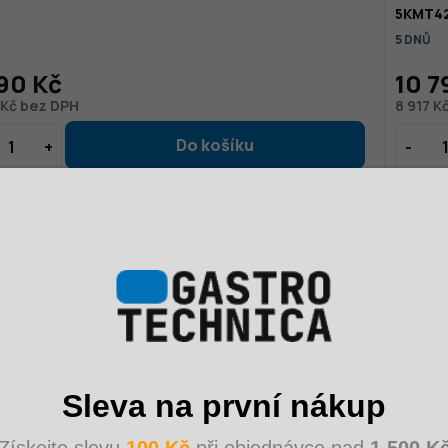
5KMT4
5 DNŮ
90 Kč
10 7
 Kč bez DPH
8 917 K
Sleva na první nákup
Získejte slevu
100 Kč
při objednávce nad
1 500 K