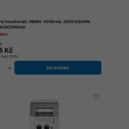
ný toustovač, HENDI, Stříbrná, 230V/2240W,
65x(H)390mm
ÁNO
Kč
5 Kč
č bez DPH