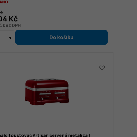
ÁNO
Kč
04 Kč
Kč bez DPH
aid toustovač Artisan červená metalíza |