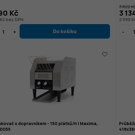
3 822 K
90 Kč
3 13
 Kč bez DPH
2 590 K
kovač s dopravníkem - 150 plátků/h | Maxima,
Průběž
0055
418x36