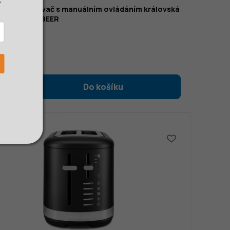
nAid Toustovač s manuálním ovládáním královská
á | 5KMT2109EER
0 Kč
č bez DPH