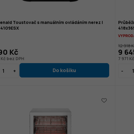
enaid Toustovač s manuálním ovládáním nerez |
Průběž
4109ESX
418x3
VYPROD
12 918 
90 Kč
9 64
 Kč bez DPH
7 971 K