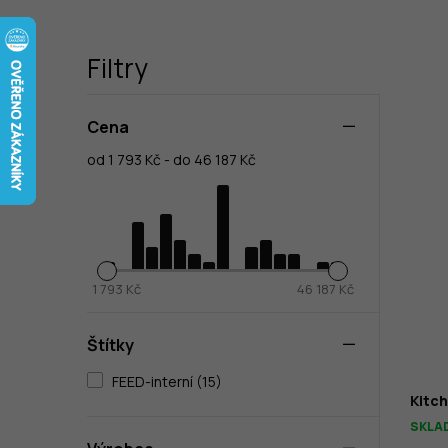
Filtry
Cena
od 1 793 Kč - do 46 187 Kč
1 793 Kč
46 187 Kč
Štítky
FEED-interní (15)
Kitc
SKLA