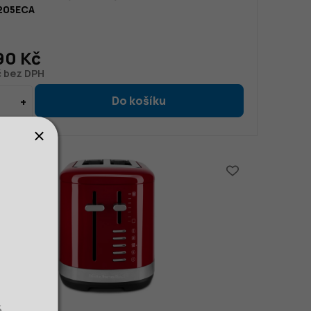
205ECA
90 Kč
č bez DPH
č