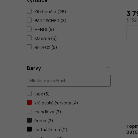
Výrobce
3 7
KitchenAid (25)
3 132
BARTSCHER (8)
HENDI (5)
Maxima (5)
REDFOX (5)
Barvy
inox (5)
královská červená (4)
mandlová (3)
černá (3)
Topin
matná černá (2)
0930