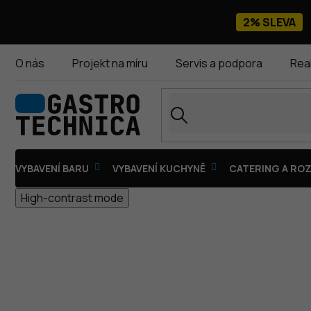
Přejít
na
2% SLEVA
obsah
O nás
Projekt na míru
Servis a podpora
Rea
VYBAVENÍ BARU
VYBAVENÍ KUCHYNĚ
CATERING A ROZ
High-contrast mode
TOASTERY