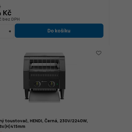
č
4 Kč
č bez DPH
ný toustovač, HENDI, Černá, 230V/2240W,
8x(H)415mm