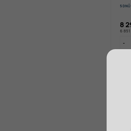
5 DNŮ
8 2
6 851