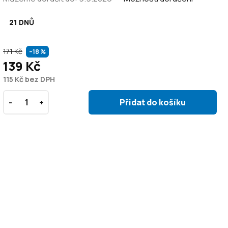
21 DNŮ
171 Kč
–18 %
139 Kč
115 Kč bez DPH
Přidat do košíku