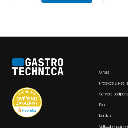
Z
á
Informace pro vás
p
O nás
a
t
Projekce & Reali
í
Servis a podpora
Blog
Kontakt
Velkoobchodní o