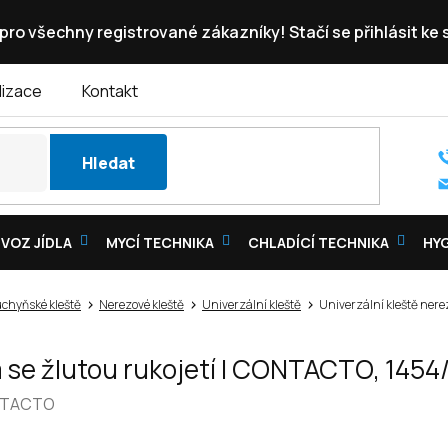
pro všechny registrované zákazníky! Stačí se přihlásit ke
lizace
Kontakt
Hledat
VOZ JÍDLA
MYCÍ TECHNIKA
CHLADÍCÍ TECHNIKA
HY
chyňské kleště
Nerezové kleště
Univerzální kleště
Univerzální kleště nere
 se žlutou rukojetí | CONTACTO, 1454
TACTO