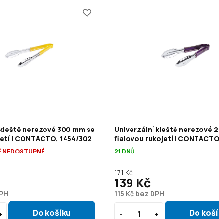
 kleště nerezové 300 mm se
Univerzální kleště nerezové 
jetí | CONTACTO, 1454/302
fialovou rukojetí | CONTACTO
 NEDOSTUPNÉ
21 DNŮ
171 Kč
139 Kč
DPH
115 Kč bez DPH