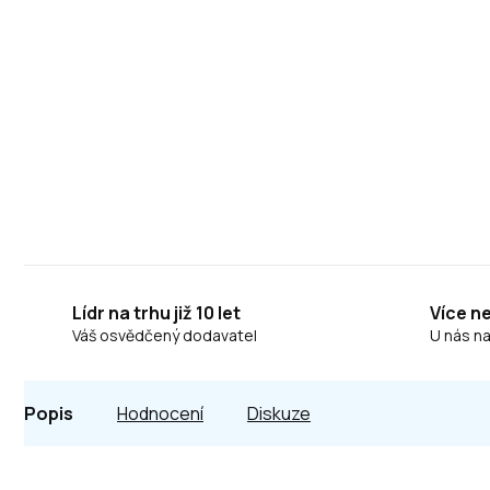
Lídr na trhu již 10 let
Více n
Váš osvědčený dodavatel
U nás n
Popis
Hodnocení
Diskuze