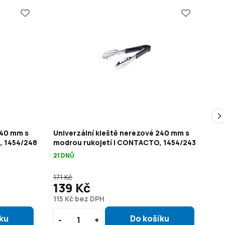
240 mm s
Univerzální kleště nerezové 240 mm s
Un
, 1454/248
modrou rukojetí | CONTACTO, 1454/243
ze
21 DNŮ
21 
171 Kč
171
139 Kč
1
115 Kč bez DPH
115