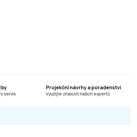
žby
Projekční návrhy a poradenství
ý servis
Využijte znalosti našich expertů