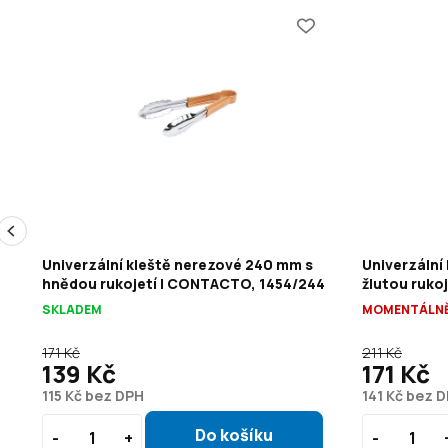
e
Univerzální kleště nerezové 240 mm s
Univerzální
06
hnědou rukojetí | CONTACTO, 1454/244
žlutou ruko
SKLADEM
MOMENTÁLNĚ
171 Kč
211 Kč
139 Kč
171 Kč
115 Kč bez DPH
141 Kč bez 