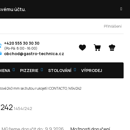
 svému účtu.
Přihlášení
+420 555 30 30 30
NÁKUPNÍ
obchod@gastro-technica.cz
KOŠÍK
GIENA
PIZZERIE
STOLOVÁNÍ
VÝPRODEJ
zové 240 mm se žlutou rukojetí | CONTACTO, 1454/242
/242
1454/242
Můžeme doručit do:
9.9.2026
Možnosti doručení