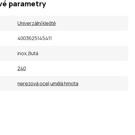
vé parametry
Univerzální kleště
4003625145411
inox,žlutá
240
nerezová ocel,umělá hmota