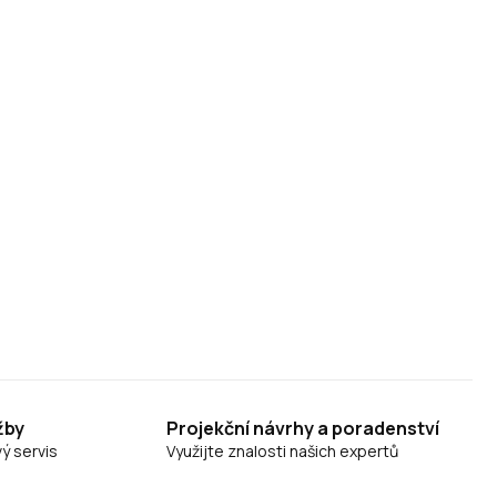
žby
Projekční návrhy a poradenství
ý servis
Využijte znalosti našich expertů