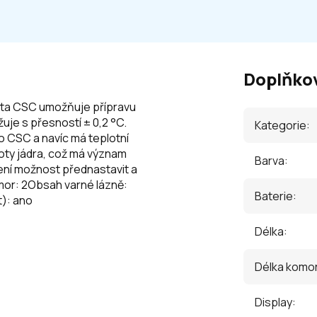
Doplňko
anta CSC umožňuje přípravu
je s přesností ± 0,2 °C.
Kategorie
:
 CSC a navíc má teplotní
oty jádra, což má význam
Barva
:
ení možnost přednastavit a
mor: 2Obsah varné lázně:
Baterie
:
t): ano
Délka
:
Délka komo
Display
: