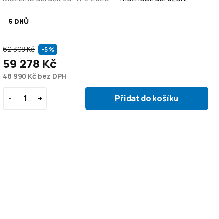
5 DNŮ
62 398 Kč
–5 %
59 278 Kč
48 990 Kč bez DPH
Přidat do košíku