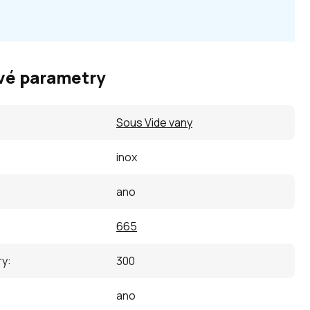
vé parametry
Sous Vide vany
inox
ano
665
ry
:
300
ano