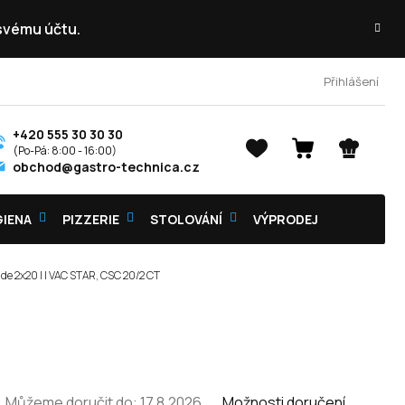
 svému účtu.
Přihlášení
+420 555 30 30 30
NÁKUPNÍ
obchod@gastro-technica.cz
KOŠÍK
GIENA
PIZZERIE
STOLOVÁNÍ
VÝPRODEJ
de 2x20 l | VAC STAR, CSC 20/2 CT
Můžeme doručit do:
17.8.2026
Možnosti doručení