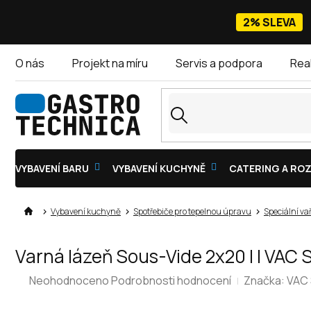
Přejít
na
2% SLEVA
obsah
O nás
Projekt na míru
Servis a podpora
Rea
VYBAVENÍ BARU
VYBAVENÍ KUCHYNĚ
CATERING A ROZ
Vybavení kuchyně
Spotřebiče pro tepelnou úpravu
Speciální va
Varná lázeň Sous-Vide 2x20 l | VAC
Průměrné
Neohodnoceno
Podrobnosti hodnocení
Značka:
VAC
hodnocení
produktu