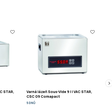
AC STAR,
Varná lázeň Sous-Vide 9 l | VAC STAR,
Var
CSC 09 Comapact
CS
5 DNŮ
5 D