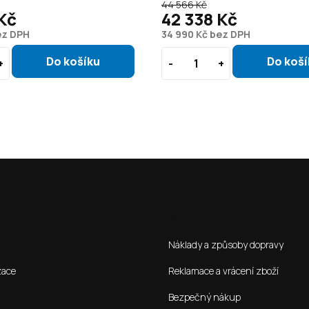
44 566 Kč
Kč
42 338 Kč
ez DPH
34 990 Kč bez DPH
Jak nakoupit
Náklady a způsoby dopravy
zace
Reklamace a vrácení zboží
Bezpečný nákup