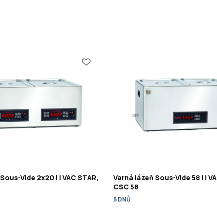
 Sous-Vide 2x20 l | VAC STAR,
Varná lázeň Sous-Vide 58 l | V
CSC 58
5 DNŮ