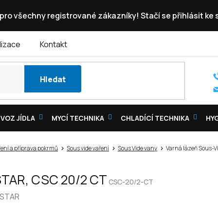
pro všechny registrované zákazníky! Stačí se přihlásit ke
lizace
Kontakt
Hledat
VOZ JÍDLA
MYCÍ TECHNIKA
CHLADÍCÍ TECHNIKA
HY
ření a příprava pokrmů
Sous vide vaření
Sous Vide vany
Varná lázeň Sous-Vi
 STAR, CSC 20/2 CT
CSC-20/2-CT
 STAR