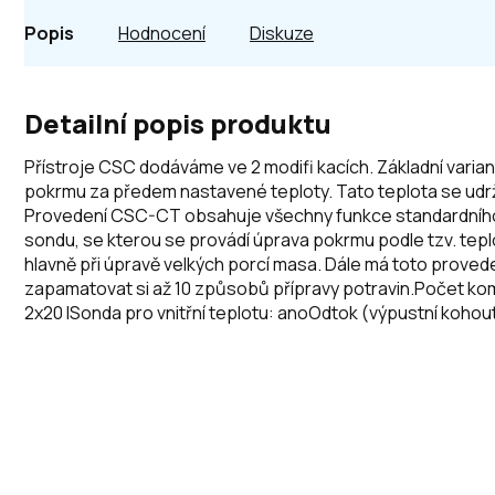
Popis
Hodnocení
Diskuze
Detailní popis produktu
Přístroje CSC dodáváme ve 2 modifi kacích. Základní vari
pokrmu za předem nastavené teploty. Tato teplota se udržu
Provedení CSC-CT obsahuje všechny funkce standardního
sondu, se kterou se provádí úprava pokrmu podle tzv. tepl
hlavně při úpravě velkých porcí masa. Dále má toto proved
zapamatovat si až 10 způsobů přípravy potravin.Počet ko
2x20 lSonda pro vnitřní teplotu: anoOdtok (výpustní kohou