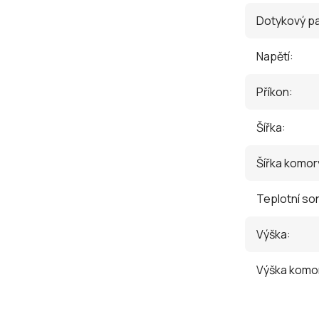
Dotykový p
Napětí
:
Příkon
:
Šířka
:
Šířka komor
Teplotní so
Výška
:
Výška komo