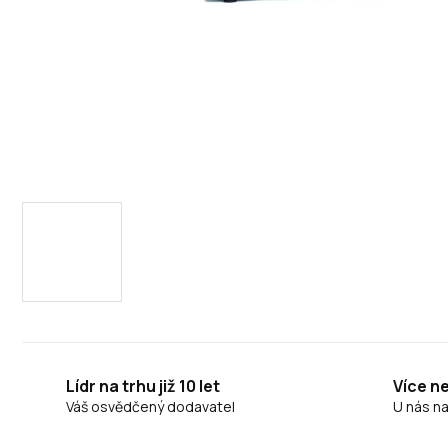
Lídr na trhu již 10 let
Více n
Váš osvědčený dodavatel
U nás n