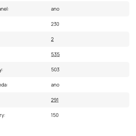
anel
:
ano
230
2
535
y
:
503
nda
:
ano
291
ry
:
150