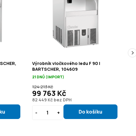
RTSCHER,
Výrobník vločkového ledu F 90 |
Vý
BARTSCHER, 104609
10
21 DNŮ (IMPORT)
21 
124 213 Kč
95 
99 763 Kč
7
82 449 Kč bez DPH
63 