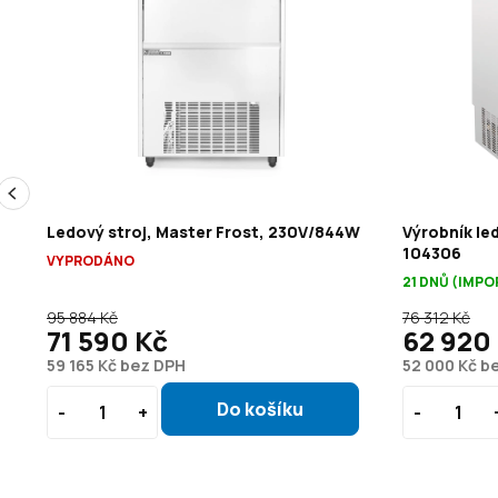
Ledový stroj, Master Frost, 230V/844W
Výrobník le
104306
VYPRODÁNO
21 DNŮ (IMPO
95 884 Kč
76 312 Kč
71 590 Kč
62 920
59 165 Kč bez DPH
52 000 Kč b