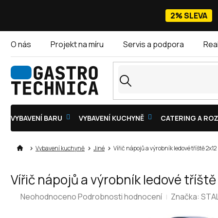
Přejít
na
2% SLEVA
obsah
O nás
Projekt na míru
Servis a podpora
Rea
VYBAVENÍ BARU
VYBAVENÍ KUCHYNĚ
CATERING A ROZ
Vybavení kuchyně
Jiné
Vířič nápojů a výrobník ledové tříště 2x12
Vířič nápojů a výrobník ledové tříšt
Průměrné
Neohodnoceno
Podrobnosti hodnocení
Značka:
STA
hodnocení
produktu