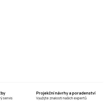
žby
Projekční návrhy a poradenství
ý servis
Využijte znalosti našich expertů