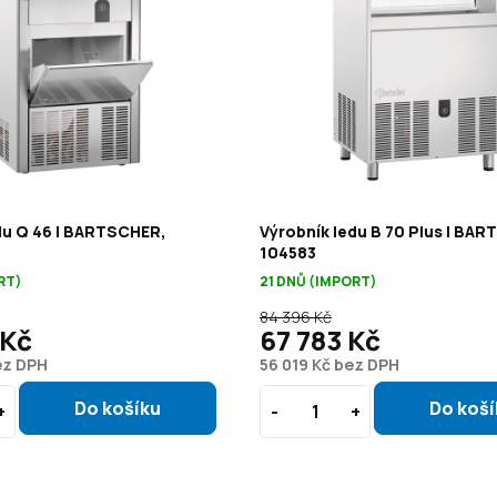
du Q 46 | BARTSCHER,
Výrobník ledu B 70 Plus | BA
104583
RT)
21 DNŮ (IMPORT)
84 396 Kč
 Kč
67 783 Kč
ez DPH
56 019 Kč bez DPH