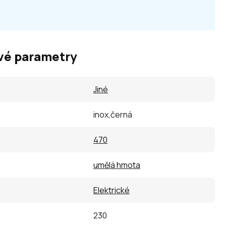
vé parametry
Jiné
inox,černá
470
umělá hmota
Elektrické
230