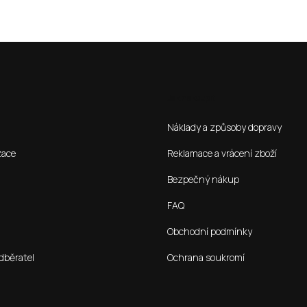
Jak nakoupit
Náklady a způsoby dopravy
zace
Reklamace a vrácení zboží
Bezpečný nákup
FAQ
Obchodní podmínky
dběratel
Ochrana soukromí