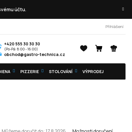
 svému účtu.
Přihlášení
+420 555 30 30 30
NÁKUPNÍ
obchod@gastro-technica.cz
KOŠÍK
GIENA
PIZZERIE
STOLOVÁNÍ
VÝPRODEJ
Můžeme doručit do:
17.8.2026
Možnosti doručení