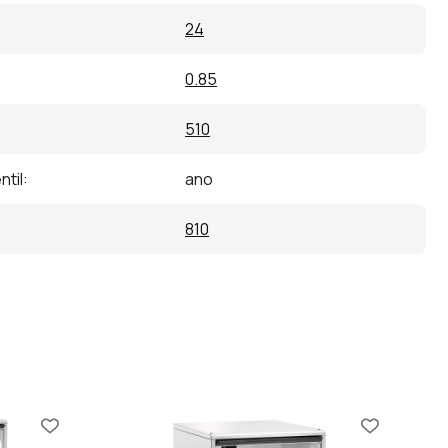
24
0.85
510
ntil
:
ano
810