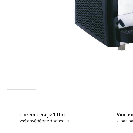
Lídr na trhu již 10 let
Více n
Váš osvědčený dodavatel
U nás n