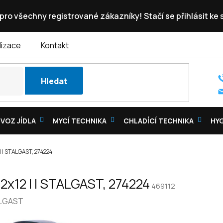
pro všechny registrované zákazníky! Stačí se přihlásit ke
lizace
Kontakt
Hledat
VOZ JÍDLA
MYCÍ TECHNIKA
CHLADÍCÍ TECHNIKA
HY
 l | STALGAST, 274224
ě 2x12 l | STALGAST, 274224
469112
LGAST