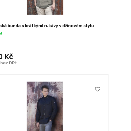
ká bunda s krátkými rukávy v džínovém stylu
M
0 Kč
č bez DPH