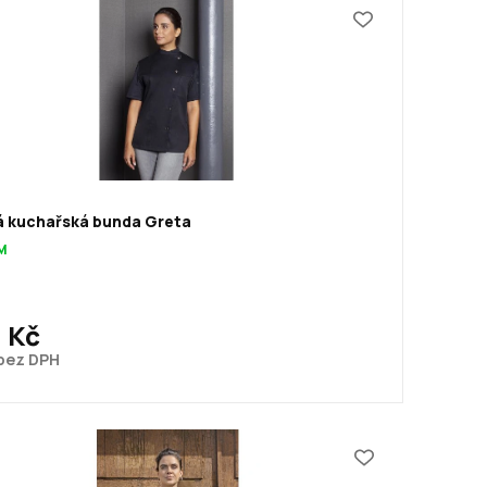
 kuchařská bunda Greta
M
0 Kč
 bez DPH