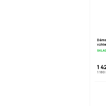
Dáms
vzhl
SKLA
1 4
1 180