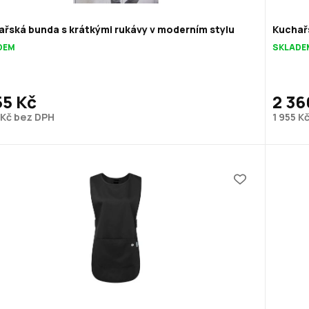
řská bunda s krátkými rukávy v moderním stylu
Kuchařs
DEM
SKLADE
55 Kč
2 36
 Kč bez DPH
1 955 K