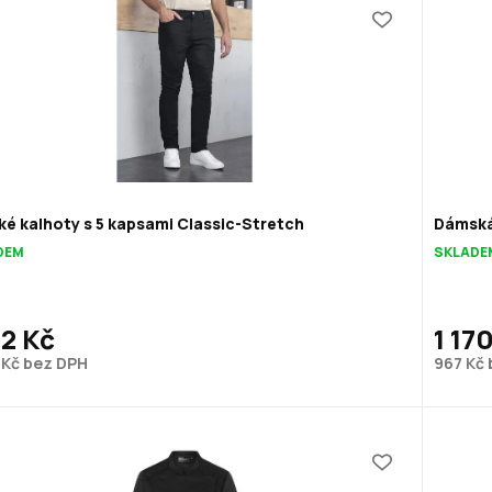
é kalhoty s 5 kapsami Classic-Stretch
Dámská
DEM
SKLADE
12 Kč
1 17
 Kč bez DPH
967 Kč