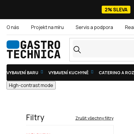
Přejít
na
2% SLEVA
obsah
O nás
Projekt na míru
Servis a podpora
Rea
VYBAVENÍ BARU
VYBAVENÍ KUCHYNĚ
CATERING A ROZ
High-contrast mode
Filtry
Zrušit všechny filtry