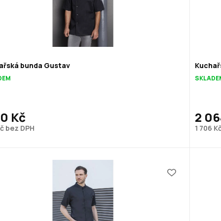
ařská bunda Gustav
Kuchař
DEM
SKLADE
70 Kč
2 06
Kč bez DPH
1 706 K