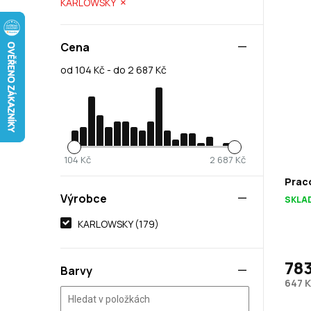
KARLOWSKY
Cena
od 104 Kč - do 2 687 Kč
104 Kč
2 687 Kč
Praco
Výrobce
SKLA
KARLOWSKY (179)
783
Barvy
647 