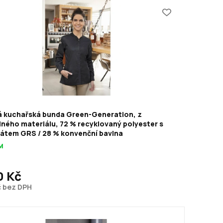
 kuchařská bunda Green-Generation, z
lného materiálu, 72 % recyklovaný polyester s
kátem GRS / 28 % konvenční bavlna
M
0 Kč
č bez DPH