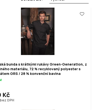
ská bunda s krátkými rukávy Green-Generation, z
lného materiálu, 72 % recyklovaný polyester s
kátem GRS / 28 % konvenční bavlna
M
9 Kč
č bez DPH