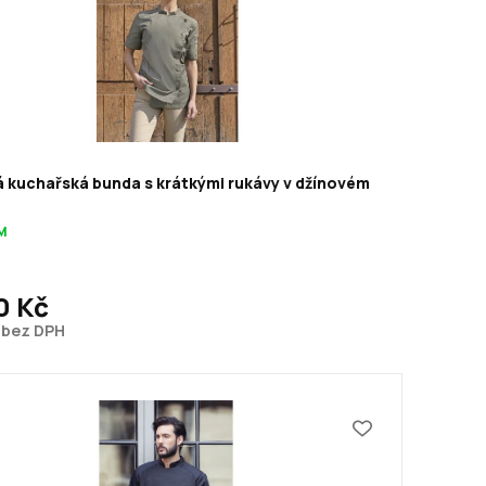
 kuchařská bunda s krátkými rukávy v džínovém
M
0 Kč
č bez DPH