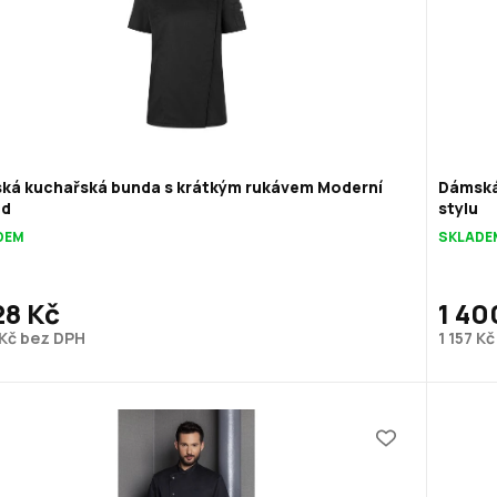
ká kuchařská bunda s krátkým rukávem Moderní
Dámská
ed
stylu
DEM
SKLADE
28 Kč
1 40
 Kč bez DPH
1 157 K