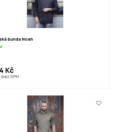
ská bunda Noah
M
4 Kč
č bez DPH