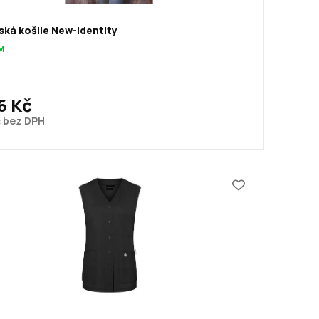
ká košile New-Identity
M
6 Kč
č bez DPH