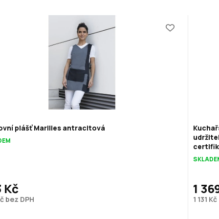
vní plášť Marilies antracitová
Kuchař
udržite
DEM
certifi
SKLADE
 Kč
1 36
Kč bez DPH
1 131 K