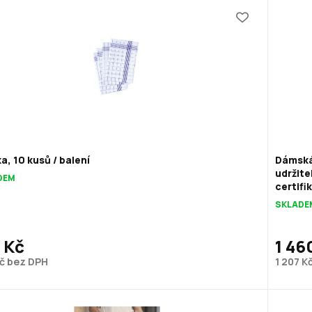
a, 10 kusů / balení
Dámská
udržite
DEM
certifi
SKLADE
 Kč
1 46
č bez DPH
1 207 K