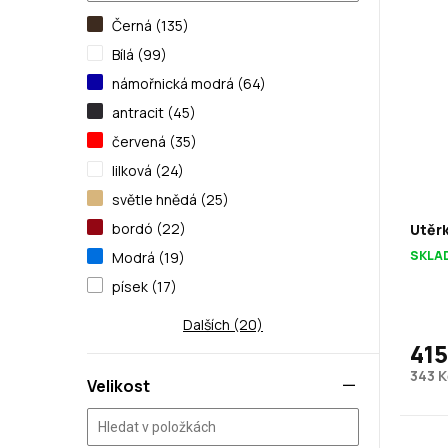
Černá (135)
Bílá (99)
námořnická modrá (64)
antracit (45)
červená (35)
lilková (24)
světle hnědá (25)
bordó (22)
Utěrk
SKLA
Modrá (19)
písek (17)
Dalších (20)
415
343 K
Velikost