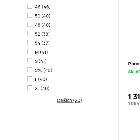
46 (46)
50 (40)
48 (40)
52 (38)
54 (37)
M (41)
S (41)
Pánsk
2XL (40)
SKLA
L (40)
XL (40)
1 3
Dalších (20)
1 084