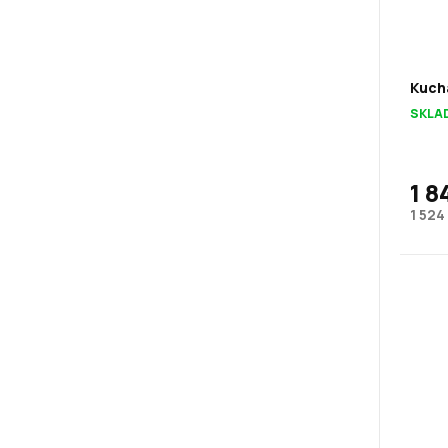
Kuch
SKLA
1 8
1 524