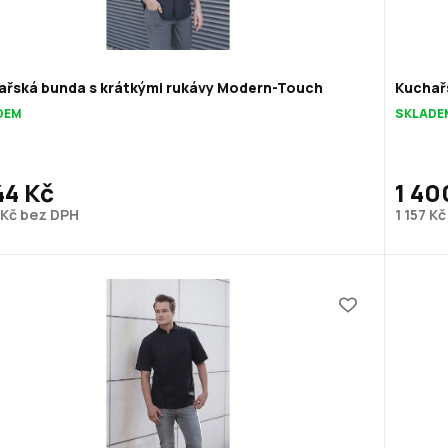
ařská bunda s krátkými rukávy Modern-Touch
Kuchařs
DEM
SKLADE
44 Kč
1 40
 Kč bez DPH
1 157 K