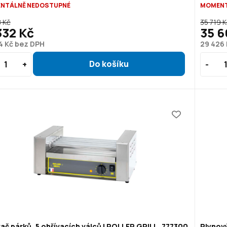
NTÁLNĚ NEDOSTUPNÉ
MOMENT
8 Kč
35 719 
332 Kč
35 6
4 Kč bez DPH
29 426
ač párků, 5 ohřívacích válců | ROLLER GRILL, 777300
Plynový