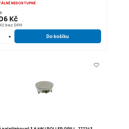
ÁLNĚ NEDOSTUPNÉ
Kč
06 Kč
 Kč bez DPH
 palačinkovač 3,6 kW | ROLLER GRILL, 777243