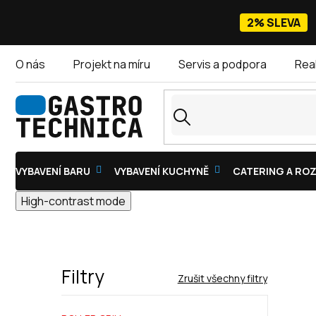
Přejít
na
2% SLEVA
obsah
O nás
Projekt na míru
Servis a podpora
Rea
VYBAVENÍ BARU
VYBAVENÍ KUCHYNĚ
CATERING A ROZ
High-contrast mode
Filtry
Zrušit všechny filtry