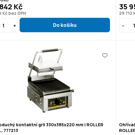
9 Kč
842 Kč
35 9
5 Kč bez DPH
29 712 
oduchý kontaktní gril 330x385x220 mm | ROLLER
Ohřívač
, 777213
ROLLER