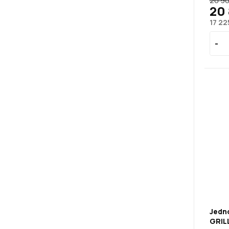
20 90
20 
17 22
Jedn
GRILL