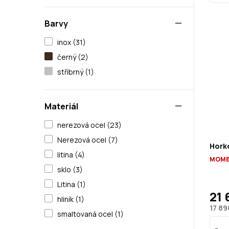
Barvy
inox (31)
černý (2)
stříbrný (1)
Materiál
nerezová ocel (23)
Nerezová ocel (7)
Hork
litina (4)
MOME
sklo (3)
Litina (1)
21 
hliník (1)
17 89
smaltovaná ocel (1)