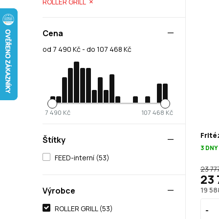
ROLLER GRILL
Cena
od 7 490 Kč - do 107 468 Kč
7 490 Kč
107 468 Kč
Frité
Štítky
3 DNY
FEED-interní (53)
23 77
23 
Výrobce
19 58
ROLLER GRILL (53)