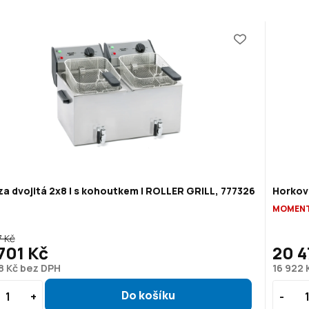
za dvojitá 2x8 l s kohoutkem | ROLLER GRILL, 777326
Horkov
MOMENT
7 Kč
701 Kč
20 4
8 Kč bez DPH
16 922 