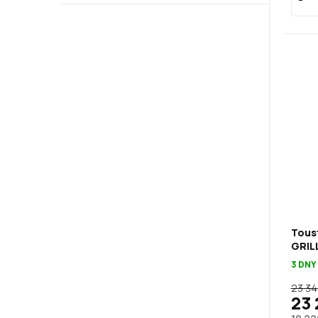
Tous
GRILL
3 DNY
23 34
23 