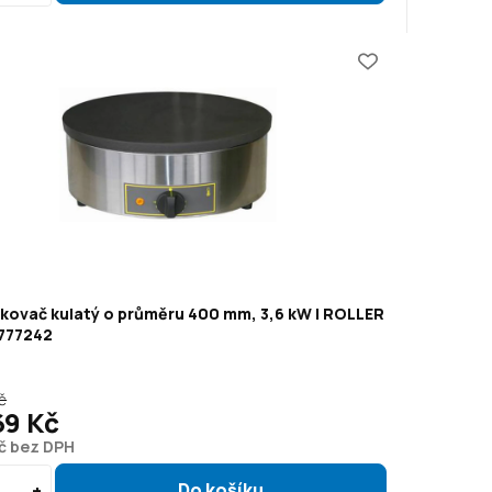
nkovač kulatý o průměru 400 mm, 3,6 kW | ROLLER
 777242
č
69 Kč
Kč bez DPH