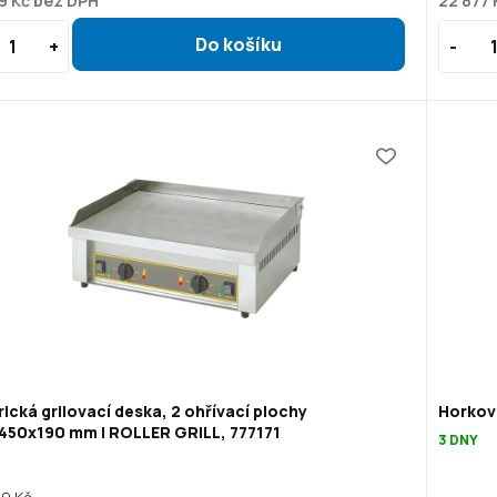
9 Kč bez DPH
22 877 
rická grilovací deska, 2 ohřívací plochy
Horkov
450x190 mm | ROLLER GRILL, 777171
3 DNY