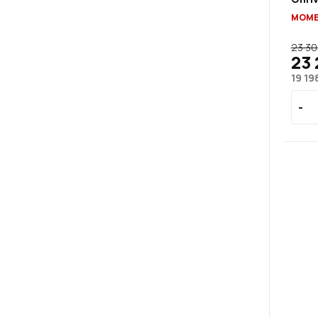
MOME
23 30
23 
19 19