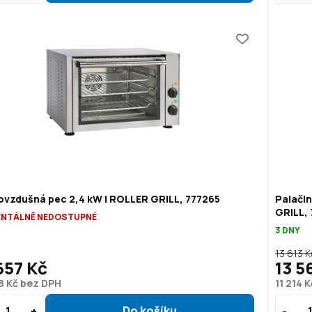
ovzdušná pec 2,4 kW | ROLLER GRILL, 777265
Palači
GRILL,
NTÁLNĚ NEDOSTUPNÉ
3 DNY
13 613 K
657 Kč
13 5
8 Kč bez DPH
11 214 