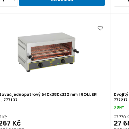
tovač jednopatrový 640x380x330 mm | ROLLER
Dvojitý
, 777107
777217
3 DNY
1 Kč
27 770 
267 Kč
27 6