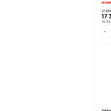
MOME
17 38
17 
14 32
Ohřív