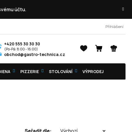
 svému účtu.
Přihlášení
+420 555 30 30 30
NÁKUPNÍ
obchod@gastro-technica.cz
KOŠÍK
GIENA
PIZZERIE
STOLOVÁNÍ
VÝPRODEJ
Seřadit dle: