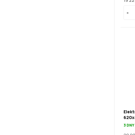
19 22
Elekt
620x
3 DNY