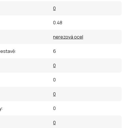
0
0.48
nerezová ocel
sestavě
:
6
0
0
0
y
:
0
0