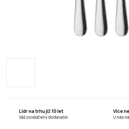
Lídr na trhu již 10 let
Více n
Váš osvědčený dodavatel
U nás n