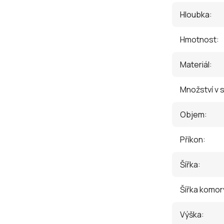
Hloubka
:
Hmotnost
:
Materiál
:
Množství v 
Objem
:
Příkon
:
Šířka
:
Šířka komor
Výška
: