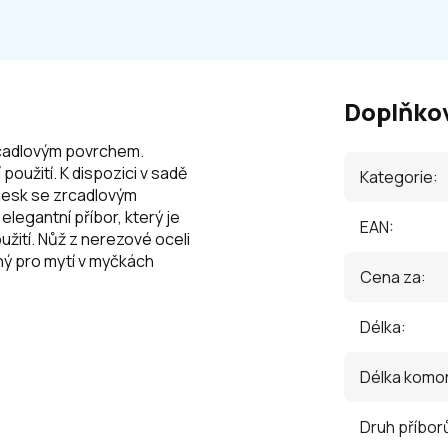
Doplňko
zrcadlovým povrchem.
použití. K dispozici v sadě
Kategorie
:
 lesk se zrcadlovým
elegantní příbor, který je
EAN
:
užití. Nůž z nerezové oceli
ný pro mytí v myčkách
Cena za
:
Délka
:
Délka komo
Druh příbor