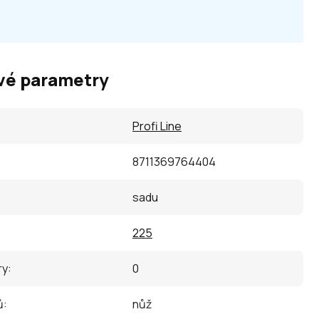
vé parametry
Profi Line
8711369764404
sadu
225
ry
:
0
ů
:
nůž