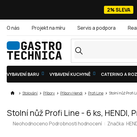
Přejít
na
2% SLEVA
obsah
O nás
Projekt na míru
Servis a podpora
Rea
VYBAVENÍ BARU
VYBAVENÍ KUCHYNĚ
CATERING A ROZ
Stolování
Příbory
Příbory Hendi
Profi Line
Stolní nůž Profi L
Stolní nůž Profi Line - 6 ks, HENDI, 
Průměrné
Neohodnoceno
Podrobnosti hodnocení
Značka:
HEND
hodnocení
produktu