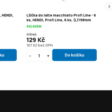
s, HENDI,
Lžička do latte macchiato Profi Line - 6
Čaj
ks, HENDI, Profi Line, 6 ks, (L)198mm
12
SKLADEM
SK
173 Kč
25
129 Kč
1
107 Kč bez DPH
16