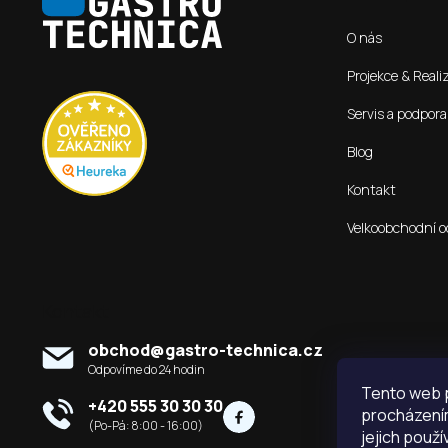
p
O nás
a
t
Projekce & Reali
í
Servis a podpora
Blog
Kontakt
Velkoobchodní o
Kontakt
obchod
@
gastro-technica.cz
Tento web p
+420 555 30 30 30
procházením
jejich použí