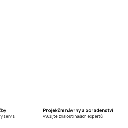
žby
Projekční návrhy a poradenství
ý servis
Využijte znalosti našich expertů