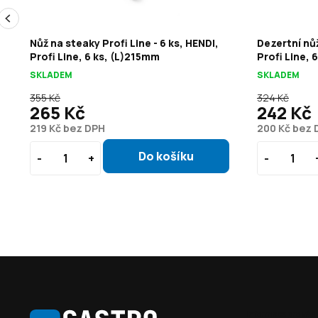
Nůž na steaky Profi Line - 6 ks, HENDI,
Dezertní nůž
Profi Line, 6 ks, (L)215mm
Profi Line, 
SKLADEM
SKLADEM
355 Kč
324 Kč
265 Kč
242 Kč
219 Kč bez DPH
200 Kč bez 
Z
á
Informace pro vás