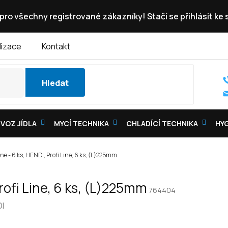
pro všechny registrované zákazníky! Stačí se přihlásit ke
lizace
Kontakt
Hledat
VOZ JÍDLA
MYCÍ TECHNIKA
CHLADÍCÍ TECHNIKA
HY
ine - 6 ks, HENDI, Profi Line, 6 ks, (L)225mm
Profi Line, 6 ks, (L)225mm
764404
I