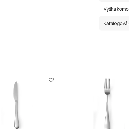
Výška komo
Katalogová