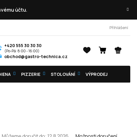
 svému účtu.
Přihlášení
+420 555 30 30 30
NÁKUPNÍ
obchod@gastro-technica.cz
KOŠÍK
GIENA
PIZZERIE
STOLOVÁNÍ
VÝPRODEJ
Můžeme doručit do:
12.8.2026
Možnosti doručení