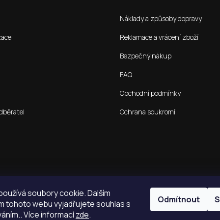
Náklady a způsoby dopravy
zace
Reklamace a vrácení zboží
Bezpečný nákup
FAQ
Obchodní podmínky
dběratel
Ochrana soukromí
oužívá soubory cookie. Dalším
Odmítnout
S
 tohoto webu vyjadřujete souhlas s
váním.. Více informací
zde
.