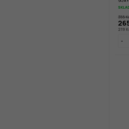
SKLA
355 K
26
219 K