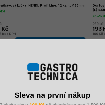
á/kávová lžička, HENDI, Profi Line, 12 ks, (L)138mm
Dortová
(L)136
DEM
SKLADE
č
259 Kč
 Kč
193 
č bez DPH
160 Kč
Sleva na první nákup
Získejte slevu
100 Kč
při objednávce nad
1 500 K