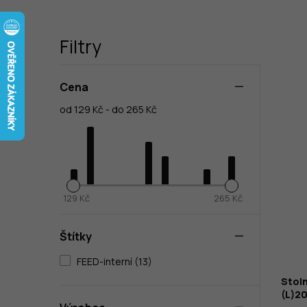
Filtry
Cena
od 129 Kč - do 265 Kč
129 Kč
265 Kč
Štítky
FEED-interní (13)
Stoln
(L)2