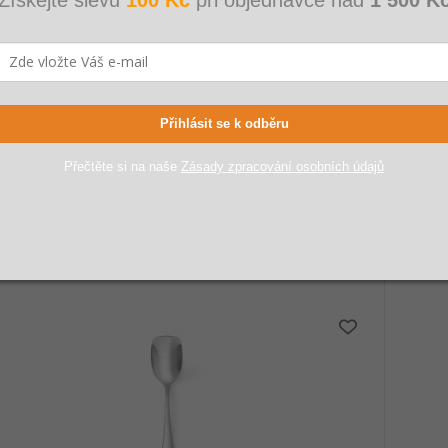
tní nůž Profi Line - 6 ks, HENDI, Profi Line, 6 ks,
Lžička 
05mm
SKLADE
DEM
Přihlásit se k odběru
č
259 Kč
2 Kč
193 
Přečtěte si na naše
Zásady zpracování osobních údajů
Kč bez DPH
160 Kč