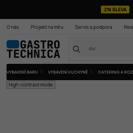
Přejít
na
2% SLEVA
obsah
O nás
Projekt na míru
Servis a podpora
Rea
VYBAVENÍ BARU
VYBAVENÍ KUCHYNĚ
CATERING A ROZ
High-contrast mode
PROFI LINE