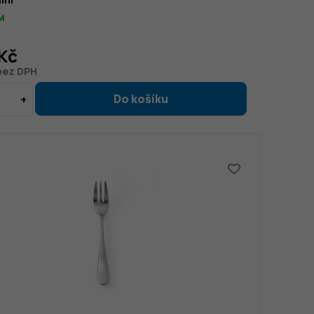
M
Kč
 bez DPH