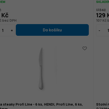
DEM
SKLADE
č
173 Kč
 Kč
129 
č bez DPH
107 Kč 
a steaky Profi Line - 6 ks, HENDI, Profi Line, 6 ks,
Stolní n
15mm
(L)22