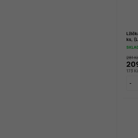
Lžičk
ks, 
SKLA
281 K
20
173 K