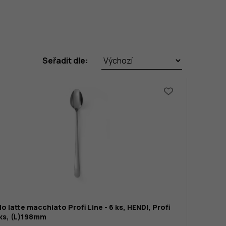
Seřadit dle:
do latte macchiato Profi Line - 6 ks, HENDI, Profi
 ks, (L)198mm