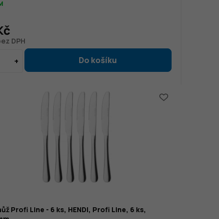
M
Kč
bez DPH
ůž Profi Line - 6 ks, HENDI, Profi Line, 6 ks,
5mm