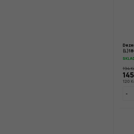
Dezer
(L)1
SKLA
194 K
145
120 K