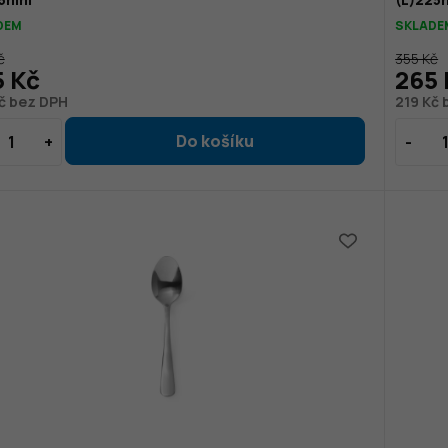
DEM
SKLADE
č
355 Kč
5 Kč
265 
č bez DPH
219 Kč