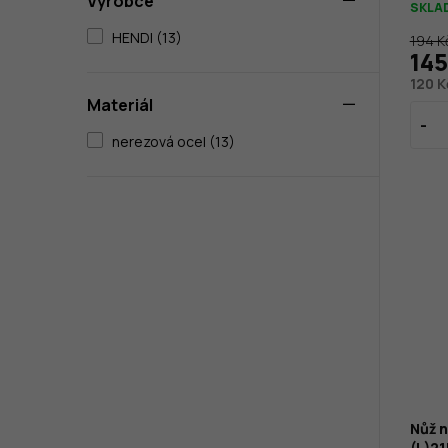
Výrobce
SKLA
HENDI (13)
194 K
145
120 K
Materiál
nerezová ocel (13)
Nůž n
(L)2