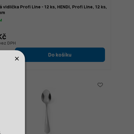
 vidlička Profi Line - 12 ks, HENDI, Profi Line, 12 ks,
mm
M
Kč
 bez DPH
č