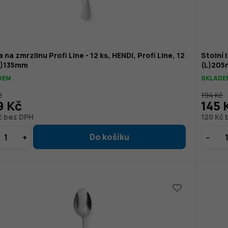
a na zmrzlinu Profi Line - 12 ks, HENDI, Profi Line, 12
Stolní l
(L)135mm
(L)20
DEM
SKLADE
č
194 Kč
9 Kč
145 
č bez DPH
120 Kč