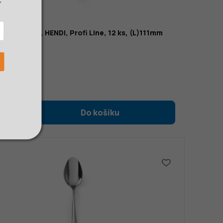
na espresso, HENDI, Profi Line, 12 ks, (L)111mm
M
Kč
 bez DPH