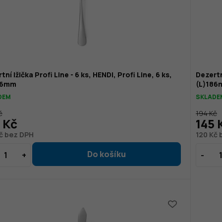
tní lžička Profi Line - 6 ks, HENDI, Profi Line, 6 ks,
Dezertní
86mm
(L)18
DEM
SKLADE
č
194 Kč
 Kč
145 
č bez DPH
120 Kč