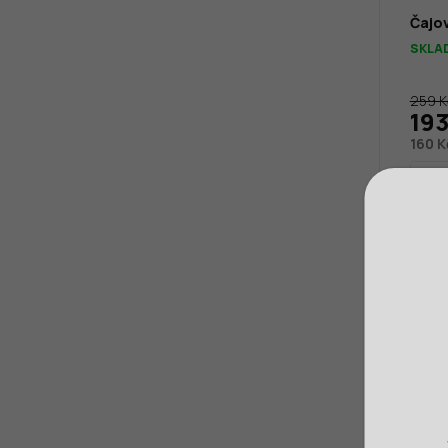
Čajov
SKLA
259 K
193
160 K